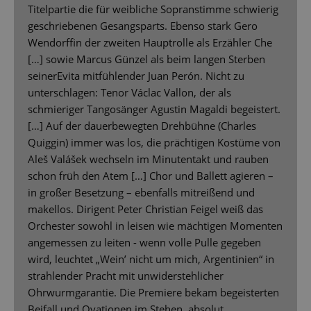
Titelpartie die für weibliche Sopranstimme schwierig
geschriebenen Gesangsparts. Ebenso stark Gero
Wendorffin der zweiten Hauptrolle als Erzähler Che
[…] sowie Marcus Günzel als beim langen Sterben
seinerEvita mitfühlender Juan Perón. Nicht zu
unterschlagen: Tenor Václac Vallon, der als
schmieriger Tangosänger Agustin Magaldi begeistert.
[…] Auf der dauerbewegten Drehbühne (Charles
Quiggin) immer was los, die prächtigen Kostüme von
Aleš Valášek wechseln im Minutentakt und rauben
schon früh den Atem […] Chor und Ballett agieren –
in großer Besetzung – ebenfalls mitreißend und
makellos. Dirigent Peter Christian Feigel weiß das
Orchester sowohl in leisen wie mächtigen Momenten
angemessen zu leiten - wenn volle Pulle gegeben
wird, leuchtet „Wein’ nicht um mich, Argentinien“ in
strahlender Pracht mit unwiderstehlicher
Ohrwurmgarantie. Die Premiere bekam begeisterten
Beifall und Ovationen im Stehen, absolut