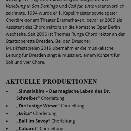
Verlobung in San Domingo
und
Così fan tutte
verantwortlich
zeichnete. 1994 wurde er 1. Kapellmeister sowie später
Chordirektor am Theater Bremerhaven, bevor er 2005 als
Assistent des Chordirektors an die Komische Oper Berlin
wechselte. Seit 2006 ist Thomas Runge Chordirektor an der
Staatsoperette Dresden. Bei den Dresdner
Musikfestspielen 2019 übernahm er die musikalische
Leitung für Dresden singt & musiziert, einem Konzert für
Soli und vier Chöre.
AKTUELLE PRODUKTIONEN
„
Simsalabim – Das magische Leben des Dr.
Schreiber
“
Chorleitung
„
Die lustige Witwe
“
Chorleitung
„
Evita
“
Chorleitung
„
Ball im Savoy
“
Chorleitung
„
Cabaret
“
Chorleitung