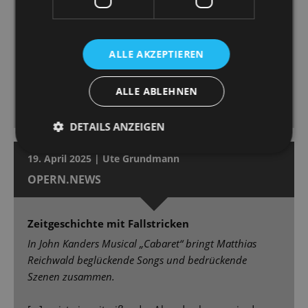
ihre Sally mit Temperament und Verletzlichkeit
auszustatten, ist stimmlich ein Höhepunkt der
Premiere [...] Marcus Günzel, hat als Conférencier die
ALLE AKZEPTIEREN
volle Aufmerksamkeit bei sich. Er ist Showman,
Paradiesvogel, mitreißender Unterhalter, einer, dem
ALLE ABLEHNEN
man die Rampensau vom ersten bis zum letzten
Moment abnimmt. [...]
DETAILS ANZEIGEN
19. April 2025 | Ute Grundmann
OPERN.NEWS
Zeitgeschichte mit Fallstricken
In John Kanders Musical „Cabaret“ bringt Matthias
Reichwald beglückende Songs und bedrückende
Szenen zusammen.