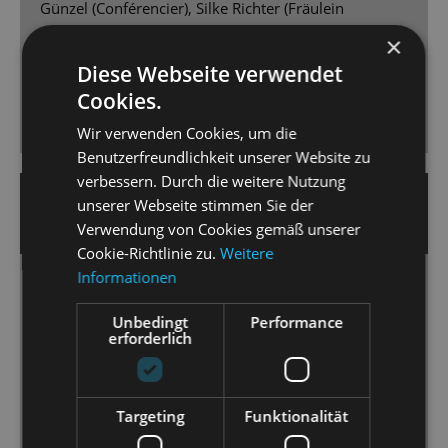
Günzel (Conférencier), Silke Richter (Fräulein
Schneider), Bryan Rothfuss (Herr Schultz), Gero
×
Wendorff (Ernst Ludwig), Kaya Löwe (Fräulein Kost),
Diese Webseite verwendet
Adrian Djokic (Clifford) und - vorneweg - Aswintha
Cookies.
Vermeulen als Sally mit hingebungsvoller, erdiger
Nachtclub-Röhre. Bravo!
Wir verwenden Cookies, um die
Benutzerfreundlichkeit unserer Website zu
verbessern. Durch die weitere Nutzung
19. April 2025 | Nicole Czerwinka
unserer Webseite stimmen Sie der
DRESDNER NEUESTE NACHRICHTEN
Verwendung von Cookies gemäß unserer
Cookie-Richtlinie zu.
Weitere
Informationen
Welt im Wandel
Matthias Reichwald zeigt „Cabaret“ an der
Unbedingt
Performance
erforderlich
Staatsoperette als zeitloses Gesellschaftsstück.
[...] Das Orchester der Staatsoperette Dresden [...]
Targeting
Funktionalität
wird unter der Leitung von Peter Christian Feigel zum
wahren Star des Abends. [...] Vermeulen vermag es,