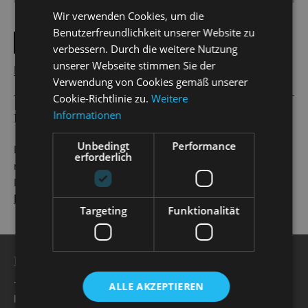
Wir verwenden Cookies, um die
Benutzerfreundlichkeit unserer Website zu
ANMELDEN
verbessern. Durch die weitere Nutzung
unserer Webseite stimmen Sie der
Passwort vergessen?
Verwendung von Cookies gemäß unserer
Cookie-Richtlinie zu.
Weitere
Informationen
REGISTRIERUNG
Unbedingt
Performance
Liebe Kolleg*innen, wenn Sie zum ersten Mal hier sind,
erforderlich
müssen Sie sich zunächst registrieren, um Zugang zum
Intranet der Staatsoperette Dresden zu erhalten.
Hier geht es zur Registierung
Targeting
Funktionalität
BESUCHERSERVICE -
Öffnungszeiten
+49 351 32042 222
ALLE AKZEPTIEREN
karten@staatsoperette.de