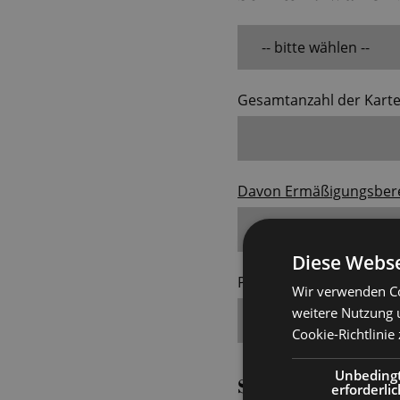
Gesamtanzahl der Kart
Davon Ermäßigungsbere
Diese Webse
Preisgruppe
Wir verwenden Co
weitere Nutzung 
Cookie-Richtlinie
Unbeding
Schritt 2: Geben S
erforderlic