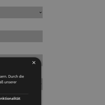
×
sern. Durch die
äß unserer
nktionalität