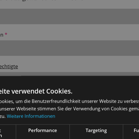
en
chtigte
ite verwendet Cookies.
okies, um die Benutzerfreundlichkeit unserer Website zu verbes
unserer Webseite stimmen Sie der Verwendung von Cookies gem
 zu.
Weitere Informationen
t
Performance
Targeting
Fu
ie Ihre Daten ein
h