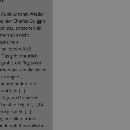
re.
in Publikumshit. Wieder
ie hier Charles Quiggin
genutzt, entstehen da
 man sich nicht
 optischen
 bei denen Aleš
. Das geht natürlich
grafie, die Regisseur
men hat, die die vielen
arrangiert,
ht und ändert, die
antreibt […]
ft guten Orchester
hristian Feigel. […] Da
nd gespielt. […]
ung vor allem durch
undervoll theatralische