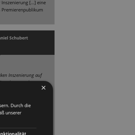
r Inszenierung […] eine
s Premierenpublikum
niel Schubert
arken Inszenierung auf
 Dresden zurück
.
×
 den Szenen, großer
Christian Feigel […] hat
sern. Durch die
nderchor sowie einem
äß unserer
emble spannende
lingen gebracht. […]
lášek haben eine
nktionalität