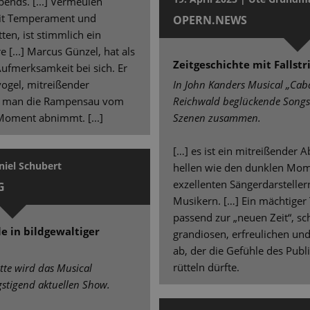
ends. [...] Vermeulen
mit Temperament und
OPERN.NEWS
tten, ist stimmlich ein
[...] Marcus Günzel, hat als
Zeitgeschichte mit Fallstr
Aufmerksamkeit bei sich. Er
ogel, mitreißender
In John Kanders Musical „Caba
em man die Rampensau vom
Reichwald beglückende Song
 Moment abnimmt. [...]
Szenen zusammen.
[…] es ist ein mitreißender 
aniel Schubert
hellen wie den dunklen Mom
exzellenten Sängerdarsteller
G
Musikern. […] Ein mächtiger
passend zur „neuen Zeit“, sc
e in bildgewaltiger
grandiosen, erfreulichen u
ab, der die Gefühle des Pub
rütteln dürfte.
tte wird das Musical
gstigend aktuellen Show.