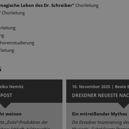
magische Leben des Dr. Schreiber
“
Chorleitung
“
Chorleitung
rleitung
ng
horeinstudierung
leitung
N
eiko Nemitz
10. November 2025 | Beate
POST
DRESDNER NEUESTE NA
cht weinen
Ein mitreißender Mythos
te „Evita“-Produktion der
Die Dresdner Inszenierung de