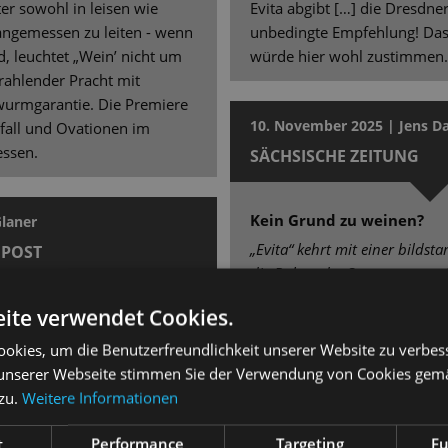
er sowohl in leisen wie
Evita abgibt […] die Dresdne
ngemessen zu leiten - wenn
unbedingte Empfehlung! Da
d, leuchtet „Wein’ nicht um
würde hier wohl zustimmen.
trahlender Pracht mit
wurmgarantie. Die Premiere
10. November 2025 | Jens Da
fall und Ovationen im
essen.
SÄCHSISCHE ZEITUNG
Kein Grund zu weinen?
Glaner
„Evita“ kehrt mit einer bildst
POST
die Bühne der Staatsoperette
ite verwendet Cookies.
nue, Welcome!
Viel Applaus schon zwischen
führung war musikalisch und
Beifall am Schluss! […] Peter 
okies, um die Benutzerfreundlichkeit unserer Website zu verbes
enuss. Das Orchester unter
mit Orchester, Chor und Ki
unserer Webseite stimmen Sie der Verwendung von Cookies gem
tian Feigel changiert
überzeugenden Solistenens
 zu.
Weitere Informationen
nterhaltungskapelle und
musikalische Momente zum K
tpartien überzeugen Marcus
Charles Quiggin und Aleš Va
t
Performance
Targeting
Fu