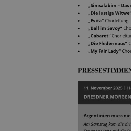
„
Simsalabim – Das 
„
Die lustige Witwe
„
Evita
“
Chorleitung
„
Ball im Savoy
“
Cho
„
Cabaret
“
Chorleitu
„
Die Fledermaus
“
C
„
My Fair Lady
“
Chor
PRESSESTIMME
11. November 2025 | H
DRESDNER MORGEN
Argentinien muss ni
Am Samstag kam die drit