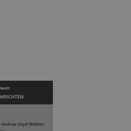
 Baum
CHRICHTEN
s Andrew Lloyd Webber-