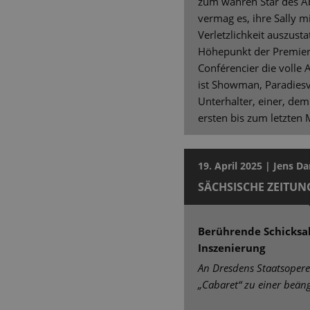
zum wahren Star des Ab
vermag es, ihre Sally 
Verletzlichkeit auszusta
Höhepunkt der Premiere 
Conférencier die volle 
ist Showman, Paradiesv
Unterhalter, einer, d
ersten bis zum letzten
19. April 2025 | Jens D
SÄCHSISCHE ZEITUN
Berührende Schicksal
Inszenierung
An Dresdens Staatsopere
„Cabaret“ zu einer beän