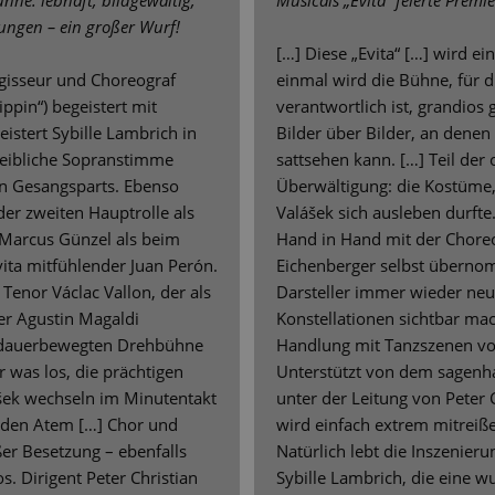
ühne: lebhaft, bildgewaltig,
Musicals „Evita“ feierte Premie
sungen – ein großer Wurf!
[…] Diese „Evita“ […] wird e
egisseur und Choreograf
einmal wird die Bühne, für d
ppin“) begeistert mit
verantwortlich ist, grandios 
stert Sybille Lambrich in
Bilder über Bilder, an denen
 weibliche Sopranstimme
sattsehen kann. […] Teil der
n Gesangsparts. Ebenso
Überwältigung: die Kostüme,
er zweiten Hauptrolle als
Valášek sich ausleben durfte
 Marcus Günzel als beim
Hand in Hand mit der Choreo
ita mitfühlender Juan Perón.
Eichenberger selbst übernom
 Tenor Václac Vallon, der als
Darsteller immer wieder neu 
er Agustin Magaldi
Konstellationen sichtbar mac
r dauerbewegten Drehbühne
Handlung mit Tanzszenen vor
 was los, die prächtigen
Unterstützt von dem sagenha
šek wechseln im Minutentakt
unter der Leitung von Peter C
 den Atem […] Chor und
wird einfach extrem mitreiße
oßer Besetzung – ebenfalls
Natürlich lebt die Inszenier
. Dirigent Peter Christian
Sybille Lambrich, die eine w