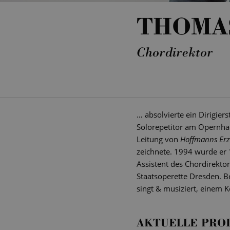
THOMA
Chordirektor
… absolvierte ein Dirigie
Solorepetitor am Opernhaus
Leitung von
Hoffmanns Erz
zeichnete. 1994 wurde er 
Assistent des Chordirekto
Staatsoperette Dresden. B
singt & musiziert, einem K
AKTUELLE PRO