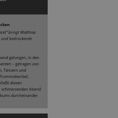
icken
ret“ bringt Matthias
s und bedrückende
Abend gelungen, in den
enten – getragen von
n, Tänzern und
 Trommelwirbel,
hließt diesen
nd schmerzenden Abend
likums durcheinander