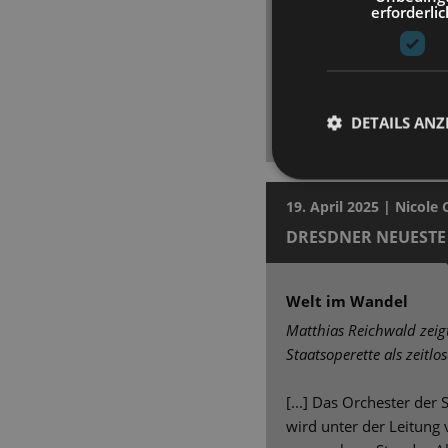
erforderlic
Günzel (Conférencier), S
Schneider), Bryan Rothf
Wendorff (Ernst Ludwig)
Adrian Djokic (Clifford
Vermeulen als Sally mit
DETAILS ANZ
Nachtclub-Röhre. Bravo
19. April 2025 | Nicole
DRESDNER NEUESTE
Welt im Wandel
Matthias Reichwald zeig
Staatsoperette als zeitlo
[...] Das Orchester der 
wird unter der Leitung 