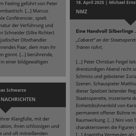
18. April 2025 | Michael Erns
em Feeling geführt von Peter
ombastisch. [...] Marcus
NMZ
le Conférencier, spielt
viatur der Verführung und
Eine Handvoll Silberlinge
in Schneider (Silke Richter)
 jüdischer Obsthändler
„Cabaret“ an der Staatsoperett
ührendes Paar, dem man ihr
Tränen rührt
.
n gönnt. [...] berührende,
in einer bildgewaltigen
[...] Peter Christian Feigel l
dreistündigen Abend recht so
Schmiss und gebotener Zurü
Szenen. Schauspieler Matthia
eas Schwarze
dieser Spielzeit leitender Re
Staatsoperette, inszenierte d
 NACHRICHTEN
Einheitsbühnenbild von Karoly
permanent offener Bühne mit
n ihrer Klangfülle, mit der
Raumwirkung. […] Nini von
ation, ihren schlüssigen und
charakterisieren die Figuren t
s und oft mitreißenden
[...] Aswintha Vermeulen als