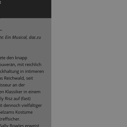
t
 …
e: Ein Musical, das zu
eitete den knapp
uverän, mit reichlich
ckhaltung in intimeren
s Reichwald, seit
gisseur an der
en Klassiker in einem
 Risz auf (fast)
 dennoch vielfältiger
 Selzams Kostüme
reffsicher.
 Sally Bowles erweist