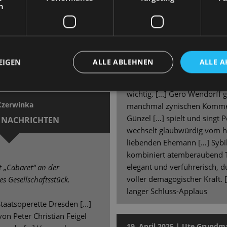
h
ilke Richter (Fräulein
Ausstattung geschaffen, die 
uss (Herr Schultz), Gero
Bilder baut. […] Mit der raffi
, Kaya Löwe (Fräulein Kost),
Bühnentechnik gelingt immer
) und - vorneweg - Aswintha
„hinter die Kulissen“, wird d
 hingebungsvoller, erdiger
Rückseite der glänzenden Fa
EIGEN
ALLE ABLEHNEN
ALLE A
!
diese Perspektive war auch
Choreografen Simon Eichenbe
wichtig. [...] Gero Wendorff 
 Czerwinka
manchmal zynischen Komment
Günzel […] spielt und singt
 NACHRICHTEN
wechselt glaubwürdig vom h
liebenden Ehemann […] Sybi
kombiniert atemberaubend T
elegant und verführerisch, 
t „Cabaret“ an der
voller demagogischer Kraft. 
ses Gesellschaftsstück.
langer Schluss-Applaus
Staatsoperette Dresden [...]
von Peter Christian Feigel
19. April 2025 | Ute Grund