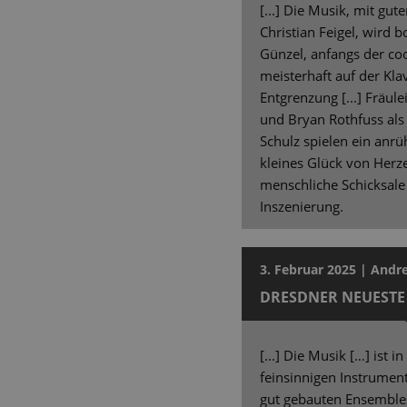
[...] Die Musik, mit gut
Christian Feigel, wird b
Günzel, anfangs der coo
meisterhaft auf der Kla
Entgrenzung [...] Fräule
und Bryan Rothfuss als
Schulz spielen ein anr
kleines Glück von Herze
menschliche Schicksale 
Inszenierung.
3. Februar 2025 | Andr
DRESDNER NEUESTE
[...] Die Musik […] ist i
feinsinnigen Instrument
gut gebauten Ensemble