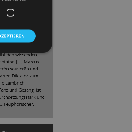
viele große, fesselnde
niert genutzten
 wieder auch der Blick
ie Perspektive auf der
ssade gezeigt. Genau
KZEPTIEREN
 dem Regisseur und
rger offensichtlich
gibt den wissenden,
ator. [...] Marcus
 Perón souverän und
arten Diktator zum
lle Lambrich
anz und Gesang, ist
durchsetzungsstark und
[…] euphorischer,
mann