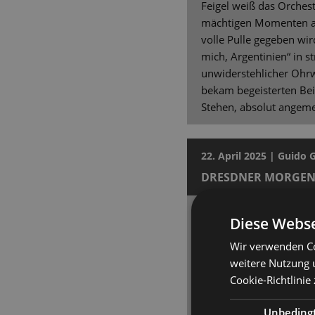
Feigel weiß das Orchest
mächtigen Momenten a
volle Pulle gegeben wir
mich, Argentinien“ in s
unwiderstehlicher Ohr
bekam begeisterten Bei
Stehen, absolut angem
22. April 2025 | Guido 
DRESDNER MORGEN
Diese Webse
Willkommen, Bienve
[...] Die Premierenauf
Wir verwenden Co
schauspielerisch ein G
weitere Nutzung 
Leitung von Peter Chris
Cookie-Richtlinie
meisterlich zwischen U
Jazzband. In den Haup
Unbeding