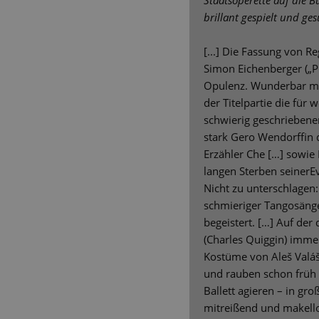
Staatsoperette auf die B
brillant gespielt und ge
[...] Die Fassung von R
Simon Eichenberger („Pi
Opulenz. Wunderbar mei
der Titelpartie die für
schwierig geschriebene
stark Gero Wendorffin d
Erzähler Che […] sowie
langen Sterben seinerEv
Nicht zu unterschlagen:
schmieriger Tangosäng
begeistert. […] Auf de
(Charles Quiggin) immer
Kostüme von Aleš Valá
und rauben schon früh
Ballett agieren – in gr
mitreißend und makellos