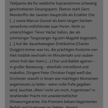
Titelpartie die für weibliche Sopranstimme schwierig
geschriebenen Gesangsparts. Ebenso stark Gero
Wendorffin der zweiten Hauptrolle als Erzähler Che
[…] sowie Marcus Günzel als beim langen Sterben
seinerEvita mitfühlender Juan Perón. Nicht zu
unterschlagen: Tenor Václac Vallon, der als
schmieriger Tangosänger Agustin Magaldi begeistert.
[…] Auf der dauerbewegten Drehbühne (Charles
Quiggin) immer was los, die prächtigen Kostüme von
Aleš Valášek wechseln im Minutentakt und rauben
schon früh den Atem […] Chor und Ballett agieren –
in großer Besetzung – ebenfalls mitreißend und
makellos. Dirigent Peter Christian Feigel weiß das
Orchester sowohl in leisen wie mächtigen Momenten
angemessen zu leiten - wenn volle Pulle gegeben
wird, leuchtet „Wein’ nicht um mich, Argentinien“ in
strahlender Pracht mit unwiderstehlicher
Ohrwurmgarantie. Die Premiere bekam begeisterten
Beifall und Ovationen im Stehen, absolut