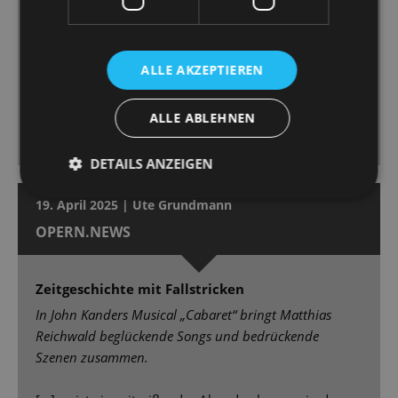
ihre Sally mit Temperament und Verletzlichkeit
auszustatten, ist stimmlich ein Höhepunkt der
Premiere [...] Marcus Günzel, hat als Conférencier die
ALLE AKZEPTIEREN
volle Aufmerksamkeit bei sich. Er ist Showman,
Paradiesvogel, mitreißender Unterhalter, einer, dem
ALLE ABLEHNEN
man die Rampensau vom ersten bis zum letzten
Moment abnimmt. [...]
DETAILS ANZEIGEN
19. April 2025 | Ute Grundmann
OPERN.NEWS
Zeitgeschichte mit Fallstricken
In John Kanders Musical „Cabaret“ bringt Matthias
Reichwald beglückende Songs und bedrückende
Szenen zusammen.