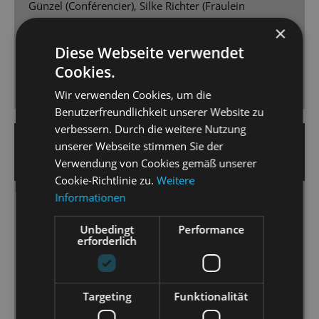
Günzel (Conférencier), Silke Richter (Fräulein
Schneider), Bryan Rothfuss (Herr Schultz), Gero
×
Wendorff (Ernst Ludwig), Kaya Löwe (Fräulein Kost),
Diese Webseite verwendet
Adrian Djokic (Clifford) und - vorneweg - Aswintha
Cookies.
Vermeulen als Sally mit hingebungsvoller, erdiger
Nachtclub-Röhre. Bravo!
Wir verwenden Cookies, um die
Benutzerfreundlichkeit unserer Website zu
verbessern. Durch die weitere Nutzung
19. April 2025 | Nicole Czerwinka
unserer Webseite stimmen Sie der
DRESDNER NEUESTE NACHRICHTEN
Verwendung von Cookies gemäß unserer
Cookie-Richtlinie zu.
Weitere
Informationen
Welt im Wandel
Matthias Reichwald zeigt „Cabaret“ an der
Unbedingt
Performance
erforderlich
Staatsoperette als zeitloses Gesellschaftsstück.
[...] Das Orchester der Staatsoperette Dresden [...]
Targeting
Funktionalität
wird unter der Leitung von Peter Christian Feigel zum
wahren Star des Abends. [...] Vermeulen vermag es,