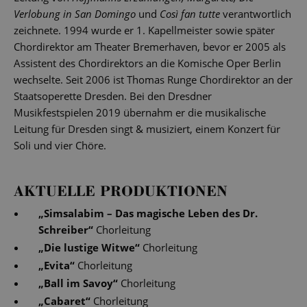
Verlobung in San Domingo
und
Così fan tutte
verantwortlich
zeichnete. 1994 wurde er 1. Kapellmeister sowie später
Chordirektor am Theater Bremerhaven, bevor er 2005 als
Assistent des Chordirektors an die Komische Oper Berlin
wechselte. Seit 2006 ist Thomas Runge Chordirektor an der
Staatsoperette Dresden. Bei den Dresdner
Musikfestspielen 2019 übernahm er die musikalische
Leitung für Dresden singt & musiziert, einem Konzert für
Soli und vier Chöre.
AKTUELLE PRODUKTIONEN
„
Simsalabim – Das magische Leben des Dr.
Schreiber
“
Chorleitung
„
Die lustige Witwe
“
Chorleitung
„
Evita
“
Chorleitung
„
Ball im Savoy
“
Chorleitung
„
Cabaret
“
Chorleitung