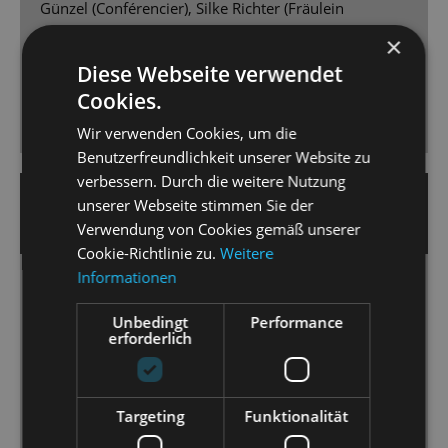
Günzel (Conférencier), Silke Richter (Fräulein
Schneider), Bryan Rothfuss (Herr Schultz), Gero
×
Wendorff (Ernst Ludwig), Kaya Löwe (Fräulein Kost),
Diese Webseite verwendet
Adrian Djokic (Clifford) und - vorneweg - Aswintha
Cookies.
Vermeulen als Sally mit hingebungsvoller, erdiger
Nachtclub-Röhre. Bravo!
Wir verwenden Cookies, um die
Benutzerfreundlichkeit unserer Website zu
verbessern. Durch die weitere Nutzung
19. April 2025 | Nicole Czerwinka
unserer Webseite stimmen Sie der
DRESDNER NEUESTE NACHRICHTEN
Verwendung von Cookies gemäß unserer
Cookie-Richtlinie zu.
Weitere
Informationen
Welt im Wandel
Matthias Reichwald zeigt „Cabaret“ an der
Unbedingt
Performance
erforderlich
Staatsoperette als zeitloses Gesellschaftsstück.
[...] Das Orchester der Staatsoperette Dresden [...]
Targeting
Funktionalität
wird unter der Leitung von Peter Christian Feigel zum
wahren Star des Abends. [...] Vermeulen vermag es,