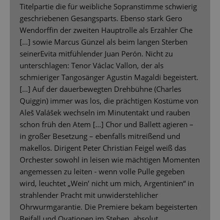
Titelpartie die für weibliche Sopranstimme schwierig
geschriebenen Gesangsparts. Ebenso stark Gero
Wendorffin der zweiten Hauptrolle als Erzähler Che
[…] sowie Marcus Günzel als beim langen Sterben
seinerEvita mitfühlender Juan Perón. Nicht zu
unterschlagen: Tenor Václac Vallon, der als
schmieriger Tangosänger Agustin Magaldi begeistert.
[…] Auf der dauerbewegten Drehbühne (Charles
Quiggin) immer was los, die prächtigen Kostüme von
Aleš Valášek wechseln im Minutentakt und rauben
schon früh den Atem […] Chor und Ballett agieren –
in großer Besetzung – ebenfalls mitreißend und
makellos. Dirigent Peter Christian Feigel weiß das
Orchester sowohl in leisen wie mächtigen Momenten
angemessen zu leiten - wenn volle Pulle gegeben
wird, leuchtet „Wein’ nicht um mich, Argentinien“ in
strahlender Pracht mit unwiderstehlicher
Ohrwurmgarantie. Die Premiere bekam begeisterten
Beifall und Ovationen im Stehen, absolut