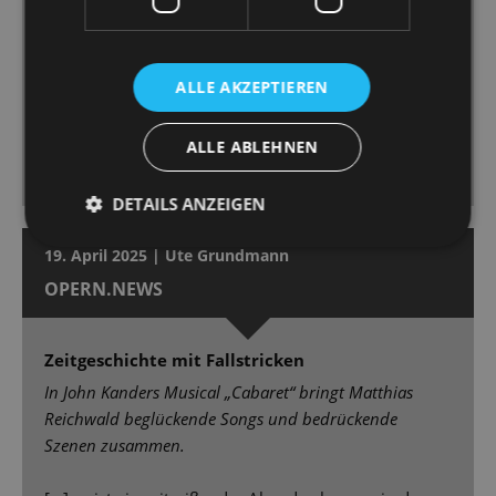
ihre Sally mit Temperament und Verletzlichkeit
auszustatten, ist stimmlich ein Höhepunkt der
Premiere [...] Marcus Günzel, hat als Conférencier die
ALLE AKZEPTIEREN
volle Aufmerksamkeit bei sich. Er ist Showman,
Paradiesvogel, mitreißender Unterhalter, einer, dem
ALLE ABLEHNEN
man die Rampensau vom ersten bis zum letzten
Moment abnimmt. [...]
DETAILS ANZEIGEN
19. April 2025 | Ute Grundmann
OPERN.NEWS
Zeitgeschichte mit Fallstricken
In John Kanders Musical „Cabaret“ bringt Matthias
Reichwald beglückende Songs und bedrückende
Szenen zusammen.