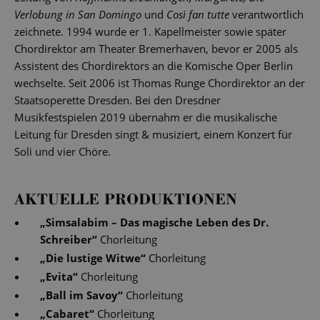
Verlobung in San Domingo
und
Così fan tutte
verantwortlich
zeichnete. 1994 wurde er 1. Kapellmeister sowie später
Chordirektor am Theater Bremerhaven, bevor er 2005 als
Assistent des Chordirektors an die Komische Oper Berlin
wechselte. Seit 2006 ist Thomas Runge Chordirektor an der
Staatsoperette Dresden. Bei den Dresdner
Musikfestspielen 2019 übernahm er die musikalische
Leitung für Dresden singt & musiziert, einem Konzert für
Soli und vier Chöre.
AKTUELLE PRODUKTIONEN
„
Simsalabim – Das magische Leben des Dr.
Schreiber
“
Chorleitung
„
Die lustige Witwe
“
Chorleitung
„
Evita
“
Chorleitung
„
Ball im Savoy
“
Chorleitung
„
Cabaret
“
Chorleitung