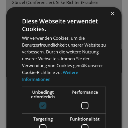
Günzel (Conférencier), Silke Richter (Fräulein
Schneider), Bryan Rothfuss (Herr Schultz), Gero
×
Wendorff (Ernst Ludwig), Kaya Löwe (Fräulein Kost),
Diese Webseite verwendet
Adrian Djokic (Clifford) und - vorneweg - Aswintha
Cookies.
Vermeulen als Sally mit hingebungsvoller, erdiger
Nachtclub-Röhre. Bravo!
Wir verwenden Cookies, um die
Benutzerfreundlichkeit unserer Website zu
verbessern. Durch die weitere Nutzung
19. April 2025 | Nicole Czerwinka
unserer Webseite stimmen Sie der
DRESDNER NEUESTE NACHRICHTEN
Verwendung von Cookies gemäß unserer
Cookie-Richtlinie zu.
Weitere
Informationen
Welt im Wandel
Matthias Reichwald zeigt „Cabaret“ an der
Unbedingt
Performance
erforderlich
Staatsoperette als zeitloses Gesellschaftsstück.
[...] Das Orchester der Staatsoperette Dresden [...]
Targeting
Funktionalität
wird unter der Leitung von Peter Christian Feigel zum
wahren Star des Abends. [...] Vermeulen vermag es,