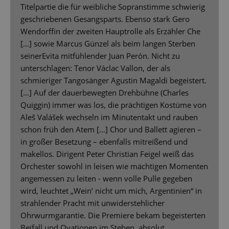
Titelpartie die für weibliche Sopranstimme schwierig
geschriebenen Gesangsparts. Ebenso stark Gero
Wendorffin der zweiten Hauptrolle als Erzähler Che
[…] sowie Marcus Günzel als beim langen Sterben
seinerEvita mitfühlender Juan Perón. Nicht zu
unterschlagen: Tenor Václac Vallon, der als
schmieriger Tangosänger Agustin Magaldi begeistert.
[…] Auf der dauerbewegten Drehbühne (Charles
Quiggin) immer was los, die prächtigen Kostüme von
Aleš Valášek wechseln im Minutentakt und rauben
schon früh den Atem […] Chor und Ballett agieren –
in großer Besetzung – ebenfalls mitreißend und
makellos. Dirigent Peter Christian Feigel weiß das
Orchester sowohl in leisen wie mächtigen Momenten
angemessen zu leiten - wenn volle Pulle gegeben
wird, leuchtet „Wein’ nicht um mich, Argentinien“ in
strahlender Pracht mit unwiderstehlicher
Ohrwurmgarantie. Die Premiere bekam begeisterten
Beifall und Ovationen im Stehen, absolut