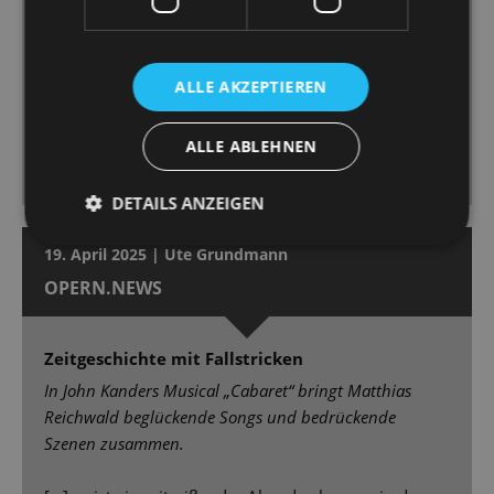
ihre Sally mit Temperament und Verletzlichkeit
auszustatten, ist stimmlich ein Höhepunkt der
Premiere [...] Marcus Günzel, hat als Conférencier die
ALLE AKZEPTIEREN
volle Aufmerksamkeit bei sich. Er ist Showman,
Paradiesvogel, mitreißender Unterhalter, einer, dem
ALLE ABLEHNEN
man die Rampensau vom ersten bis zum letzten
Moment abnimmt. [...]
DETAILS ANZEIGEN
19. April 2025 | Ute Grundmann
OPERN.NEWS
Zeitgeschichte mit Fallstricken
In John Kanders Musical „Cabaret“ bringt Matthias
Reichwald beglückende Songs und bedrückende
Szenen zusammen.