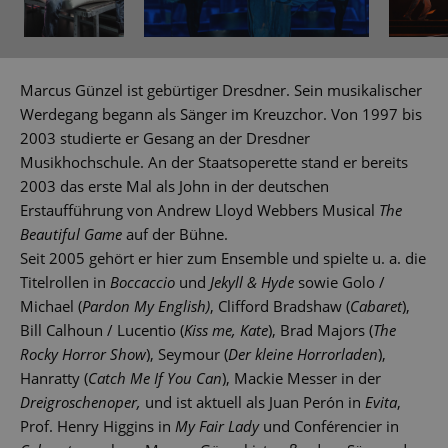
Marcus Günzel ist gebürtiger Dresdner. Sein musikalischer
Werdegang begann als Sänger im Kreuzchor. Von 1997 bis
2003 studierte er Gesang an der Dresdner
Musikhochschule. An der Staatsoperette stand er bereits
2003 das erste Mal als John in der deutschen
Erstaufführung von Andrew Lloyd Webbers Musical
The
Beautiful Game
auf der Bühne.
Seit 2005 gehört er hier zum Ensemble und spielte u. a. die
Titelrollen in
Boccaccio
und
Jekyll & Hyde
sowie Golo /
Michael (
Pardon My English)
, Clifford Bradshaw (
Cabaret
),
Bill Calhoun / Lucentio (
Kiss me, Kate
), Brad Majors (
The
Rocky Horror Show
), Seymour (
Der kleine Horrorladen
),
Hanratty (
Catch Me If You Can
), Mackie Messer in der
Dreigroschenoper,
und ist aktuell als Juan Perón in
Evita
,
Prof. Henry Higgins in
My Fair Lady
und Conférencier in