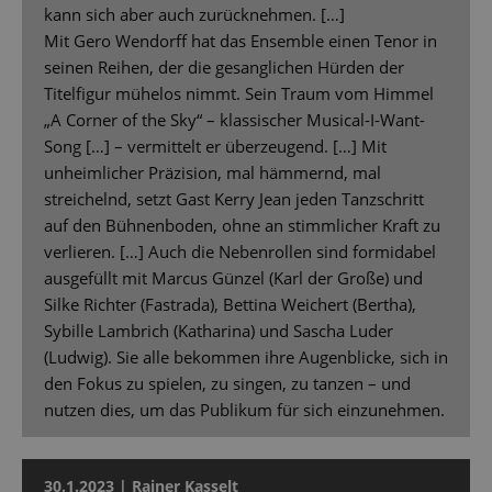
kann sich aber auch zurücknehmen. […]
Mit Gero Wendorff hat das Ensemble einen Tenor in
seinen Reihen, der die gesanglichen Hürden der
Titelfigur mühelos nimmt. Sein Traum vom Himmel
„A Corner of the Sky“ – klassischer Musical-I-Want-
Song […] – vermittelt er überzeugend. […] Mit
unheimlicher Präzision, mal hämmernd, mal
streichelnd, setzt Gast Kerry Jean jeden Tanzschritt
auf den Bühnenboden, ohne an stimmlicher Kraft zu
verlieren. […] Auch die Nebenrollen sind formidabel
ausgefüllt mit Marcus Günzel (Karl der Große) und
Silke Richter (Fastrada), Bettina Weichert (Bertha),
Sybille Lambrich (Katharina) und Sascha Luder
(Ludwig). Sie alle bekommen ihre Augenblicke, sich in
den Fokus zu spielen, zu singen, zu tanzen – und
nutzen dies, um das Publikum für sich einzunehmen.
30.1.2023 | Rainer Kasselt