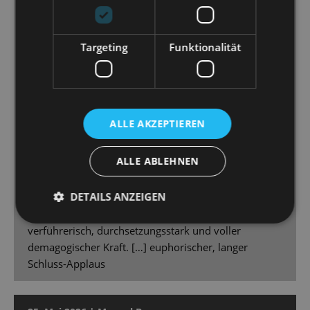
Ausstattung geschaffen, die viele große, fesselnde
Bilder baut. […] Mit der raffiniert genutzten
Targeting
Funktionalität
Bühnentechnik gelingt immer wieder auch der Blick
„hinter die Kulissen“, wird die Perspektive auf der
Rückseite der glänzenden Fassade gezeigt. Genau
diese Perspektive war auch dem Regisseur und
Choreografen Simon Eichenberger offensichtlich
ALLE AKZEPTIEREN
wichtig. [...] Gero Wendorff gibt den wissenden,
manchmal zynischen Kommentator. [...] Marcus
ALLE ABLEHNEN
Günzel […] spielt und singt Perón souverän und
wechselt glaubwürdig vom harten Diktator zum
DETAILS ANZEIGEN
liebenden Ehemann […] Sybille Lambrich kombiniert
atemberaubend Tanz und Gesang, ist elegant und
verführerisch, durchsetzungsstark und voller
demagogischer Kraft. […] euphorischer, langer
Schluss-Applaus