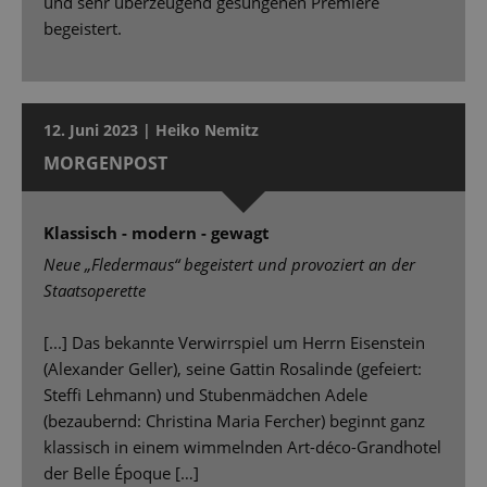
und sehr überzeugend gesungenen Premiere
begeistert.
12. Juni 2023 | Heiko Nemitz
MORGENPOST
Klassisch - modern - gewagt
Neue „Fledermaus“ begeistert und provoziert an der
Staatsoperette
[...] Das bekannte Verwirrspiel um Herrn Eisenstein
(Alexander Geller), seine Gattin Rosalinde (gefeiert:
Stefﬁ Lehmann) und Stubenmädchen Adele
(bezaubernd: Christina Maria Fercher) beginnt ganz
klassisch in einem wimmelnden Art-déco-Grandhotel
der Belle Époque […]