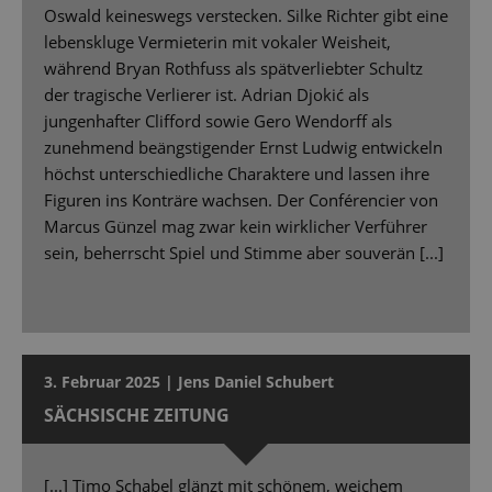
Oswald keineswegs verstecken. Silke Richter gibt eine
lebenskluge Vermieterin mit vokaler Weisheit,
während Bryan Rothfuss als spätverliebter Schultz
der tragische Verlierer ist. Adrian Djokić als
jungenhafter Clifford sowie Gero Wendorff als
zunehmend beängstigender Ernst Ludwig entwickeln
höchst unterschiedliche Charaktere und lassen ihre
Figuren ins Konträre wachsen. Der Conférencier von
Marcus Günzel mag zwar kein wirklicher Verführer
sein, beherrscht Spiel und Stimme aber souverän [...]
3. Februar 2025 | Jens Daniel Schubert
SÄCHSISCHE ZEITUNG
[...] Timo Schabel glänzt mit schönem, weichem