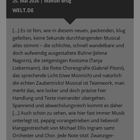
25. Mai 2026 | Manuel Brug
WELT.DE
[...] Es ist fein, wie in diesem neuen, packenden, klug
gefeilten, keine Sekunde durchhängenden Musical
alles stimmt – die schlichte, schnell wandelbare und
doch aufwendig ausgestaltete Bühne (Jelena
Nagorni), die zeitgeistigen Kostüme (Tanja
Liebermann), die flotte Choreografie (Gabriel Pitoni),
das sprechende Licht (Uwe Münnich) und natürlich
die echten Zaubertricks! Musical ist Teamwork, man
merkt das, wie locker und doch präzise hier
Handlung und Texte ineinander übergehen.
Spannend und abwechslungsreich kommt es daher
[…] Auch schön zu sehen, wie hier fast immer Musik
unterlegt ist, peppig vorangetrieben und liebevoll
klanggestreichelt von Michael Ellis Ingram samt
Orchester und Chor. Jede Note sitzt: Zwanziger-