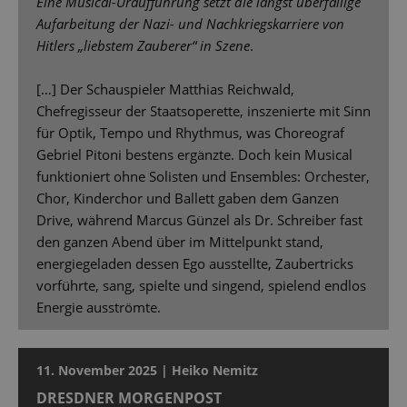
Eine Musical-Uraufführung setzt die längst überfällige
Aufarbeitung der Nazi- und Nachkriegskarriere von
Hitlers „liebstem Zauberer“ in Szene
.
[…] Der Schauspieler Matthias Reichwald,
Chefregisseur der Staatsoperette, inszenierte mit Sinn
für Optik, Tempo und Rhythmus, was Choreograf
Gebriel Pitoni bestens ergänzte. Doch kein Musical
funktioniert ohne Solisten und Ensembles: Orchester,
Chor, Kinderchor und Ballett gaben dem Ganzen
Drive, während Marcus Günzel als Dr. Schreiber fast
den ganzen Abend über im Mittelpunkt stand,
energiegeladen dessen Ego ausstellte, Zaubertricks
vorführte, sang, spielte und singend, spielend endlos
Energie ausströmte.
11. November 2025 | Heiko Nemitz
DRESDNER MORGENPOST