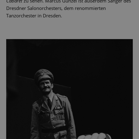
Cabaret
zu sehen. Marcus Günzel ist außerdem Sänger des
Dresdner Salonorchesters, dem renommierten
Tanzorchester in Dresden.