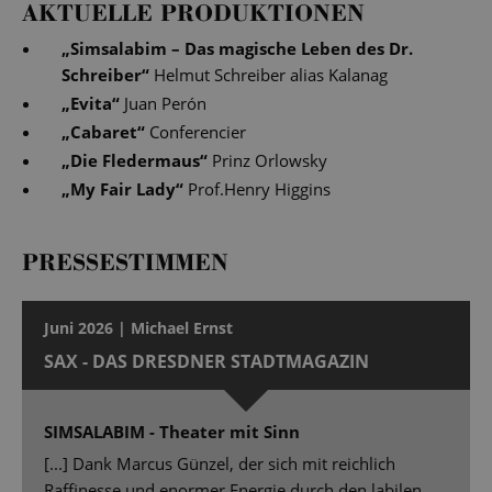
AKTUELLE PRODUKTIONEN
„
Simsalabim – Das magische Leben des Dr.
Schreiber
“
Helmut Schreiber alias Kalanag
„
Evita
“
Juan Perón
„
Cabaret
“
Conferencier
„
Die Fledermaus
“
Prinz Orlowsky
„
My Fair Lady
“
Prof.Henry Higgins
PRESSESTIMMEN
Juni 2026 | Michael Ernst
SAX - DAS DRESDNER STADTMAGAZIN
SIMSALABIM - Theater mit Sinn
[...] Dank Marcus Günzel, der sich mit reichlich
Raffinesse und enormer Energie durch den labilen