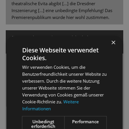
theatralische Evita abgibt […] die Dresdner
Inszenierung […] eine unbedingte Empfehlung! Das
Premierenpublikum würde hier wohl zustimmen.
10. November 2025 | Jens Daniel Schubert
×
SÄCHSISCHE ZEITUNG
Diese Webseite verwendet
Cookies.
Kein Grund zu weinen?
Wir verwenden Cookies, um die
„Evita“ kehrt mit einer bildstarken Inszenierung auf die
Benutzerfreundlichkeit unserer Website zu
Bühne der Staatsoperette Dresden zurück
.
verbessern. Durch die weitere Nutzung
unserer Webseite stimmen Sie der
Viel Applaus schon zwischen den Szenen, großer
Verwendung von Cookies gemäß unserer
Beifall am Schluss! […] Peter Christian Feigel […] hat
Cookie-Richtlinie zu.
Weitere
mit Orchester, Chor und Kinderchor sowie einem
Informationen
überzeugenden Solistenensemble spannende
musikalische Momente zum Klingen gebracht. […]
Unbedingt
Performance
erforderlich
Charles Quiggin und Aleš Valášek haben eine