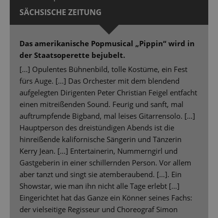
SÄCHSISCHE ZEITUNG
Das amerikanische Popmusical „Pippin“ wird in
der Staatsoperette bejubelt.
[...] Opulentes Bühnenbild, tolle Kostüme, ein Fest
fürs Auge. [...] Das Orchester mit dem blendend
aufgelegten Dirigenten Peter Christian Feigel entfacht
einen mitreißenden Sound. Feurig und sanft, mal
auftrumpfende Bigband, mal leises Gitarrensolo. […]
Hauptperson des dreistündigen Abends ist die
hinreißende kalifornische Sängerin und Tänzerin
Kerry Jean. […] Entertainerin, Nummerngirl und
Gastgeberin in einer schillernden Person. Vor allem
aber tanzt und singt sie atemberaubend. […]. Ein
Showstar, wie man ihn nicht alle Tage erlebt […]
Eingerichtet hat das Ganze ein Könner seines Fachs:
der vielseitige Regisseur und Choreograf Simon