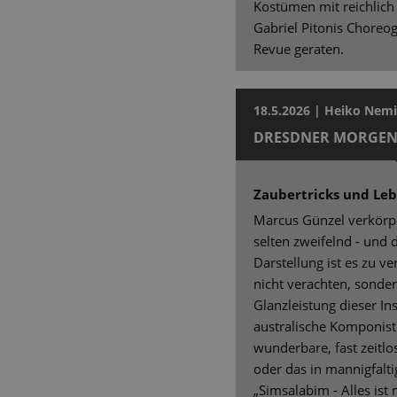
Kostümen mit reichlich
Gabriel Pitonis Choreo
Revue geraten.
18.5.2026 | Heiko Nemi
DRESDNER MORGEN
Zaubertricks und Le
Marcus Günzel verkörper
selten zweifelnd - und 
Darstellung ist es zu v
nicht verachten, sonder
Glanzleistung dieser In
australische Komponist
wunderbare, fast zeitl
oder das in mannigfalt
„Simsalabim - Alles ist 