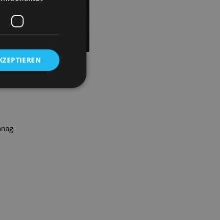
KZEPTIEREN
n. Mit feinem Gespür für
anag