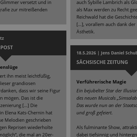
 Glimmer versetzt und in
auch Sybille Lambrich als G
grafie zur mitreißenden
als Max werden zu Recht gee
Reichwald hat die Geschichte
[…], vorallem auch dank de
Ästhetik.
tz
POST
18.5.2026 | Jens Daniel Schu
SÄCHSISCHE ZEITUNG
benslüge
t ihn meist leichtfüßig,
Verführerische Magie
dieser grandiosen
erdanken, dass wir seine Figur
Ein bejubelter Star der Illusi
n mögen. Das ist die
des neuen Musicals „Simsalab
szenierung […] Die
Das wurde nun an der Staatso
in Elena Kats-Chernin hat
und groß gefeiert.
ose Melodien geschrieben
igen Reprisen wiederholte
Als fulminante Show, attrakt
möglich“, die mal an 20er-
dabei tiefsinnig und hinterg