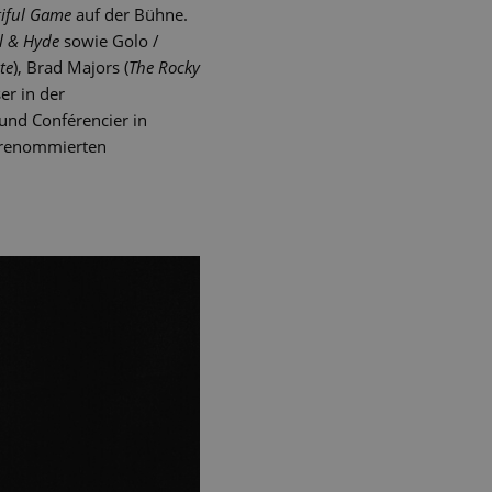
tiful Game
auf der Bühne.
ll & Hyde
sowie Golo /
te
), Brad Majors (
The Rocky
er in der
und Conférencier in
 renommierten