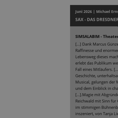
Juni 2026 | Michael Ern
SAX - DAS DRESDN
SIMSALABIM - Theater
[...] Dank Marcus Günzel
Raffinesse und enormer
Lebensweg dieses macht
erlebt das Publikum we
Fall eines Mitläufers. [..
Geschichte, unterhalts
Musical, gelungen der 
und dem Einblick in cha
[...].Magie mit Abgründ
Reichwald mit Sinn fü
im stimmigen Bühnenbi
inszeniert, von Tanja 