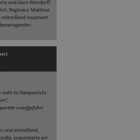
loria und Gero Wendorff
hrt. Regisseur Matthias
 mitreißend inszeniert
r bezwingenden
bert
on steht im Rampenlicht
im“.
perette uraufgeführt
iv und mitreißend,
ründig, präsentierte am