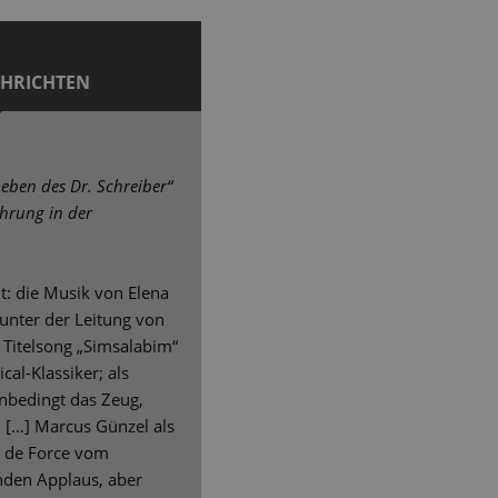
CHRICHTEN
eben des Dr. Schreiber“
ührung in der
t: die Musik von Elena
unter der Leitung von
r Titelsong „Simsalabim“
cal-Klassiker; als
nbedingt das Zeug,
. […] Marcus Günzel als
r de Force vom
den Applaus, aber