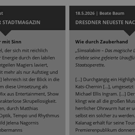
st
18.5.2026 | Beate Baum
ER STADTMAGAZIN
DRESDNER NEUESTE NA
 mit Sinn
Wie durch Zauberhand
, der sich mit reichlich
„Simsalabim – Das magische L
 Energie durch den labilen
erlebte seine gefeierte Urauff
geilen Magiers laviert,
Staatsoperett
e.
it mehr als nur Aufstieg und
.] lehrreich ist der Blick in die
[…] Durchgängig ein Highligh
am diese Umsetzung als
Kats-Chernin […], umgesetzt 
Mix aus Entertainment, Show
Michael Ellis Ingram. […] De
rakterlose Skrupellosigkeit.
klingt wie all die großen Musi
en, durch Matthias
herrlicher Ohrwurm hat er u
r Optik, Tempo und Rhythmus
selbst ein solcher zu werden
ld Jelena Nagornis
Kalanag erhält für seine Tou
Liebermanns
Premierenpublikum donnern