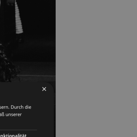
×
sern. Durch die
äß unserer
nktionalität