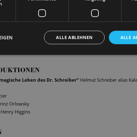
h
EIGEN
ALLE ABLEHNEN
ALLE A
ngen entstanden stimmungsvolle Fotografien unserer Solist*inne
en authentische und intime Szenen hinter den Kulissen ein.
DUKTIONEN
magische Leben des Dr. Schreiber
“
Helmut Schreiber alias Kal
ier
rinz Orlowsky
.Henry Higgins
N