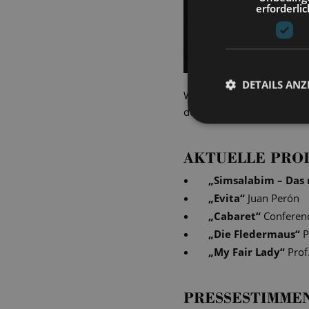
erforderlic
DETAILS ANZ
Während unserer Vorstellu
den Moment fing Lutz Mich
AKTUELLE PRO
„
Simsalabim – Das 
„
Evita
“
Juan Perón
„
Cabaret
“
Conferenc
„
Die Fledermaus
“
P
„
My Fair Lady
“
Prof
PRESSESTIMME