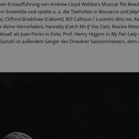
schen Erstaufführung von Andrew Lloyd Webbers Musical
The Beau
um Ensemble und spielte u. a. die Titelrollen in
Boccaccio
und
Jeky
h)
, Clifford Bradshaw (
Cabaret
), Bill Calhoun / Lucentio (
Kiss me, Ka
r kleine Horrorladen
), Hanratty (
Catch Me If You Can
), Mackie Mess
aktuell als Juan Perón in
Evita
, Prof. Henry Higgins in
My Fair Lady
Günzel ist außerdem Sänger des Dresdner Salonorchesters, dem