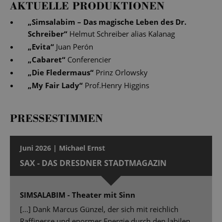
AKTUELLE PRODUKTIONEN
„
Simsalabim – Das magische Leben des Dr.
Schreiber
“
Helmut Schreiber alias Kalanag
„
Evita
“
Juan Perón
„
Cabaret
“
Conferencier
„
Die Fledermaus
“
Prinz Orlowsky
„
My Fair Lady
“
Prof.Henry Higgins
PRESSESTIMMEN
Juni 2026 | Michael Ernst
SAX - DAS DRESDNER STADTMAGAZIN
SIMSALABIM - Theater mit Sinn
[...] Dank Marcus Günzel, der sich mit reichlich
Raffinesse und enormer Energie durch den labilen