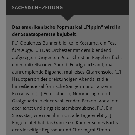
SÄCHSISCHE ZEITUNG
Das amerikanische Popmusical „Pippin“ wird in
der Staatsoperette bejubelt.
[...] Opulentes Bühnenbild, tolle Kostüme, ein Fest
fürs Auge. [...] Das Orchester mit dem blendend
aufgelegten Dirigenten Peter Christian Feigel entfacht
einen mitreißenden Sound. Feurig und sanft, mal
auftrumpfende Bigband, mal leises Gitarrensolo. […]
Hauptperson des dreistündigen Abends ist die
hinreißende kalifornische Sängerin und Tänzerin
Kerry Jean. […] Entertainerin, Nummerngirl und
Gastgeberin in einer schillernden Person. Vor allem
aber tanzt und singt sie atemberaubend. […]. Ein
Showstar, wie man ihn nicht alle Tage erlebt […]
Eingerichtet hat das Ganze ein Könner seines Fachs:
der vielseitige Regisseur und Choreograf Simon