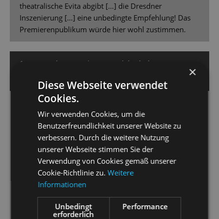
theatralische Evita abgibt […] die Dresdner
Inszenierung […] eine unbedingte Empfehlung! Das
Premierenpublikum würde hier wohl zustimmen.
10. November 2025 | Jens Daniel Schubert
×
SÄCHSISCHE ZEITUNG
Diese Webseite verwendet
Cookies.
Kein Grund zu weinen?
Wir verwenden Cookies, um die
„Evita“ kehrt mit einer bildstarken Inszenierung auf die
Benutzerfreundlichkeit unserer Website zu
Bühne der Staatsoperette Dresden zurück
.
verbessern. Durch die weitere Nutzung
unserer Webseite stimmen Sie der
Viel Applaus schon zwischen den Szenen, großer
Verwendung von Cookies gemäß unserer
Beifall am Schluss! […] Peter Christian Feigel […] hat
Cookie-Richtlinie zu.
Weitere
mit Orchester, Chor und Kinderchor sowie einem
Informationen
überzeugenden Solistenensemble spannende
musikalische Momente zum Klingen gebracht. […]
Unbedingt
Performance
erforderlich
Charles Quiggin und Aleš Valášek haben eine