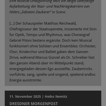
Eine Musical-Uraufführung setzt die längst überfällige
Aufarbeitung der Nazi- und Nachkriegskarriere von
Hitlers „liebstem Zauberer“ in Szene
.
[…] Der Schauspieler Matthias Reichwald,
Chefregisseur der Staatsoperette, inszenierte mit Sinn
für Optik, Tempo und Rhythmus, was Choreograf
Gebriel Pitoni bestens ergänzte. Doch kein Musical
funktioniert ohne Solisten und Ensembles: Orchester,
Chor, Kinderchor und Ballett gaben dem Ganzen
Drive, während Marcus Günzel als Dr. Schreiber fast
den ganzen Abend über im Mittelpunkt stand,
energiegeladen dessen Ego ausstellte, Zaubertricks
vorführte, sang, spielte und singend, spielend endlos
Energie ausströmte.
11. November 2025 | Heiko Nemitz
DRESDNER MORGENPOST