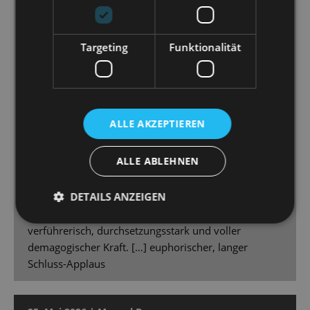
Ausstattung geschaffen, die viele große, fesselnde
Bilder baut. […] Mit der raffiniert genutzten
Targeting
Funktionalität
Bühnentechnik gelingt immer wieder auch der Blick
„hinter die Kulissen“, wird die Perspektive auf der
Rückseite der glänzenden Fassade gezeigt. Genau
diese Perspektive war auch dem Regisseur und
Choreografen Simon Eichenberger offensichtlich
ALLE AKZEPTIEREN
wichtig. [...] Gero Wendorff gibt den wissenden,
manchmal zynischen Kommentator. [...] Marcus
ALLE ABLEHNEN
Günzel […] spielt und singt Perón souverän und
wechselt glaubwürdig vom harten Diktator zum
DETAILS ANZEIGEN
liebenden Ehemann […] Sybille Lambrich kombiniert
atemberaubend Tanz und Gesang, ist elegant und
verführerisch, durchsetzungsstark und voller
demagogischer Kraft. […] euphorischer, langer
Schluss-Applaus