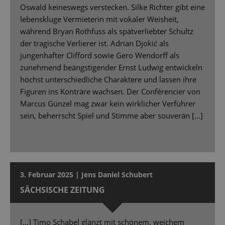
Oswald keineswegs verstecken. Silke Richter gibt eine
lebenskluge Vermieterin mit vokaler Weisheit,
während Bryan Rothfuss als spätverliebter Schultz
der tragische Verlierer ist. Adrian Djokić als
jungenhafter Clifford sowie Gero Wendorff als
zunehmend beängstigender Ernst Ludwig entwickeln
höchst unterschiedliche Charaktere und lassen ihre
Figuren ins Konträre wachsen. Der Conférencier von
Marcus Günzel mag zwar kein wirklicher Verführer
sein, beherrscht Spiel und Stimme aber souverän [...]
3. Februar 2025 | Jens Daniel Schubert
SÄCHSISCHE ZEITUNG
[...] Timo Schabel glänzt mit schönem, weichem