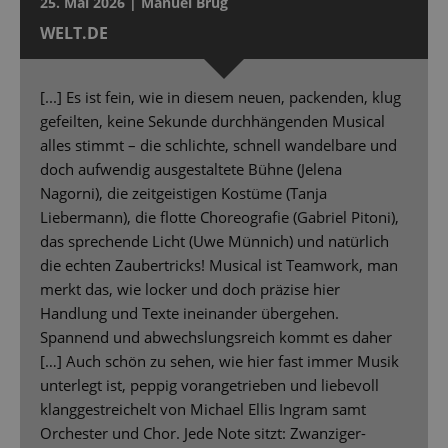
25. Mai 2026 | Manuel Brug
WELT.DE
[...] Es ist fein, wie in diesem neuen, packenden, klug
gefeilten, keine Sekunde durchhängenden Musical
alles stimmt – die schlichte, schnell wandelbare und
doch aufwendig ausgestaltete Bühne (Jelena
Nagorni), die zeitgeistigen Kostüme (Tanja
Liebermann), die flotte Choreografie (Gabriel Pitoni),
das sprechende Licht (Uwe Münnich) und natürlich
die echten Zaubertricks! Musical ist Teamwork, man
merkt das, wie locker und doch präzise hier
Handlung und Texte ineinander übergehen.
Spannend und abwechslungsreich kommt es daher
[…] Auch schön zu sehen, wie hier fast immer Musik
unterlegt ist, peppig vorangetrieben und liebevoll
klanggestreichelt von Michael Ellis Ingram samt
Orchester und Chor. Jede Note sitzt: Zwanziger-