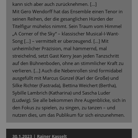
kann sich aber auch zurücknehmen. […]
Mit Gero Wendorff hat das Ensemble einen Tenor in
seinen Reihen, der die gesanglichen Hürden der
Titelfigur mühelos nimmt. Sein Traum vom Himmel
„A Corner of the Sky“ – klassischer Musical-I-Want-
Song […] – vermittelt er überzeugend. […] Mit
unheimlicher Präzision, mal hämmernd, mal
streichelnd, setzt Gast Kerry Jean jeden Tanzschritt
auf den Bühnenboden, ohne an stimmlicher Kraft zu
verlieren. […] Auch die Nebenrollen sind formidabel
ausgefüllt mit Marcus Günzel (Karl der Große) und
Silke Richter (Fastrada), Bettina Weichert (Bertha),
Sybille Lambrich (Katharina) und Sascha Luder
(Ludwig). Sie alle bekommen ihre Augenblicke, sich in
den Fokus zu spielen, zu singen, zu tanzen – und
nutzen dies, um das Publikum für sich einzunehmen.
30.1.2023 | Rainer Kasselt