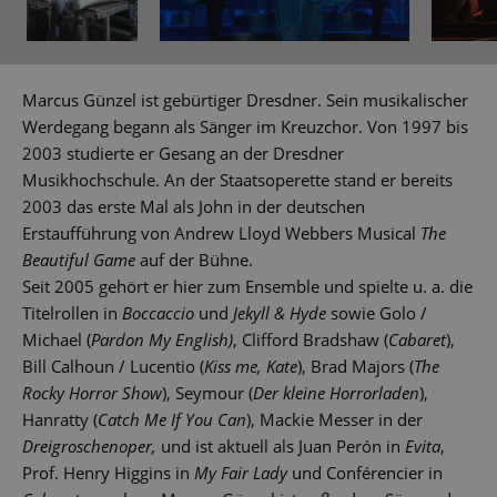
Marcus Günzel ist gebürtiger Dresdner. Sein musikalischer
Werdegang begann als Sänger im Kreuzchor. Von 1997 bis
2003 studierte er Gesang an der Dresdner
Musikhochschule. An der Staatsoperette stand er bereits
2003 das erste Mal als John in der deutschen
Erstaufführung von Andrew Lloyd Webbers Musical
The
Beautiful Game
auf der Bühne.
Seit 2005 gehört er hier zum Ensemble und spielte u. a. die
Titelrollen in
Boccaccio
und
Jekyll & Hyde
sowie Golo /
Michael (
Pardon My English)
, Clifford Bradshaw (
Cabaret
),
Bill Calhoun / Lucentio (
Kiss me, Kate
), Brad Majors (
The
Rocky Horror Show
), Seymour (
Der kleine Horrorladen
),
Hanratty (
Catch Me If You Can
), Mackie Messer in der
Dreigroschenoper,
und ist aktuell als Juan Perón in
Evita
,
Prof. Henry Higgins in
My Fair Lady
und Conférencier in