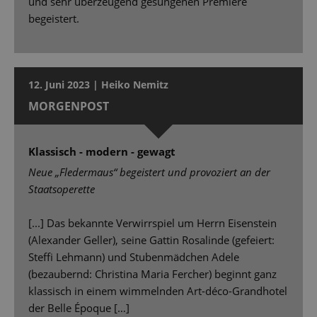
und sehr überzeugend gesungenen Premiere
begeistert.
12. Juni 2023 | Heiko Nemitz
MORGENPOST
Klassisch - modern - gewagt
Neue „Fledermaus“ begeistert und provoziert an der
Staatsoperette
[...] Das bekannte Verwirrspiel um Herrn Eisenstein
(Alexander Geller), seine Gattin Rosalinde (gefeiert:
Stefﬁ Lehmann) und Stubenmädchen Adele
(bezaubernd: Christina Maria Fercher) beginnt ganz
klassisch in einem wimmelnden Art-déco-Grandhotel
der Belle Époque […]