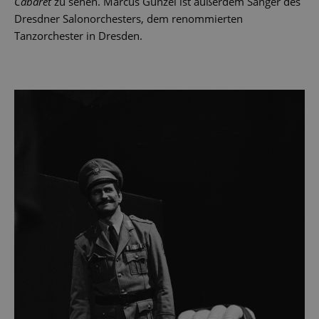
Cabaret
zu sehen. Marcus Günzel ist außerdem Sänger des
Dresdner Salonorchesters, dem renommierten
Tanzorchester in Dresden.