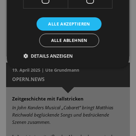
ihre Sally mit Temperament und Verletzlichkeit
auszustatten, ist stimmlich ein Höhepunkt der
Premiere [...] Marcus Günzel, hat als Conférencier die
ALLE AKZEPTIEREN
volle Aufmerksamkeit bei sich. Er ist Showman,
Paradiesvogel, mitreißender Unterhalter, einer, dem
ALLE ABLEHNEN
man die Rampensau vom ersten bis zum letzten
Moment abnimmt. [...]
DETAILS ANZEIGEN
19. April 2025 | Ute Grundmann
OPERN.NEWS
Zeitgeschichte mit Fallstricken
In John Kanders Musical „Cabaret“ bringt Matthias
Reichwald beglückende Songs und bedrückende
Szenen zusammen.