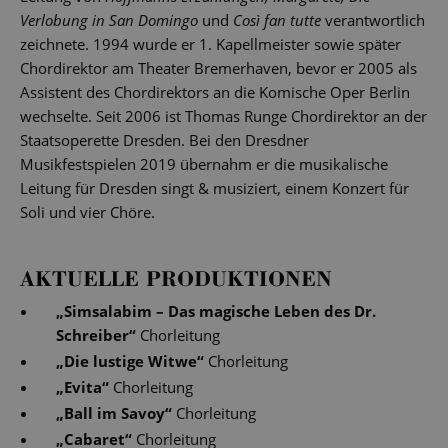
Verlobung in San Domingo
und
Così fan tutte
verantwortlich
zeichnete. 1994 wurde er 1. Kapellmeister sowie später
Chordirektor am Theater Bremerhaven, bevor er 2005 als
Assistent des Chordirektors an die Komische Oper Berlin
wechselte. Seit 2006 ist Thomas Runge Chordirektor an der
Staatsoperette Dresden. Bei den Dresdner
Musikfestspielen 2019 übernahm er die musikalische
Leitung für Dresden singt & musiziert, einem Konzert für
Soli und vier Chöre.
AKTUELLE PRODUKTIONEN
„
Simsalabim – Das magische Leben des Dr.
Schreiber
“
Chorleitung
„
Die lustige Witwe
“
Chorleitung
„
Evita
“
Chorleitung
„
Ball im Savoy
“
Chorleitung
„
Cabaret
“
Chorleitung