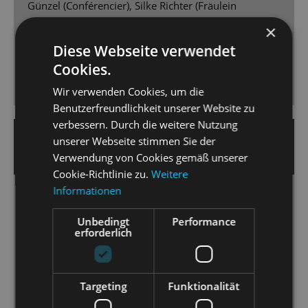
Günzel (Conférencier), Silke Richter (Fräulein
Schneider), Bryan Rothfuss (Herr Schultz), Gero
×
Wendorff (Ernst Ludwig), Kaya Löwe (Fräulein Kost),
Diese Webseite verwendet
Adrian Djokic (Clifford) und - vorneweg - Aswintha
Cookies.
Vermeulen als Sally mit hingebungsvoller, erdiger
Nachtclub-Röhre. Bravo!
Wir verwenden Cookies, um die
Benutzerfreundlichkeit unserer Website zu
verbessern. Durch die weitere Nutzung
19. April 2025 | Nicole Czerwinka
unserer Webseite stimmen Sie der
DRESDNER NEUESTE NACHRICHTEN
Verwendung von Cookies gemäß unserer
Cookie-Richtlinie zu.
Weitere
Informationen
Welt im Wandel
Matthias Reichwald zeigt „Cabaret“ an der
Unbedingt
Performance
erforderlich
Staatsoperette als zeitloses Gesellschaftsstück.
[...] Das Orchester der Staatsoperette Dresden [...]
Targeting
Funktionalität
wird unter der Leitung von Peter Christian Feigel zum
wahren Star des Abends. [...] Vermeulen vermag es,