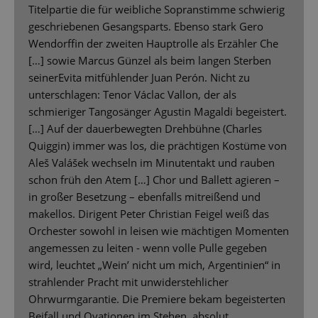
Titelpartie die für weibliche Sopranstimme schwierig
geschriebenen Gesangsparts. Ebenso stark Gero
Wendorffin der zweiten Hauptrolle als Erzähler Che
[…] sowie Marcus Günzel als beim langen Sterben
seinerEvita mitfühlender Juan Perón. Nicht zu
unterschlagen: Tenor Václac Vallon, der als
schmieriger Tangosänger Agustin Magaldi begeistert.
[…] Auf der dauerbewegten Drehbühne (Charles
Quiggin) immer was los, die prächtigen Kostüme von
Aleš Valášek wechseln im Minutentakt und rauben
schon früh den Atem […] Chor und Ballett agieren –
in großer Besetzung – ebenfalls mitreißend und
makellos. Dirigent Peter Christian Feigel weiß das
Orchester sowohl in leisen wie mächtigen Momenten
angemessen zu leiten - wenn volle Pulle gegeben
wird, leuchtet „Wein’ nicht um mich, Argentinien“ in
strahlender Pracht mit unwiderstehlicher
Ohrwurmgarantie. Die Premiere bekam begeisterten
Beifall und Ovationen im Stehen, absolut