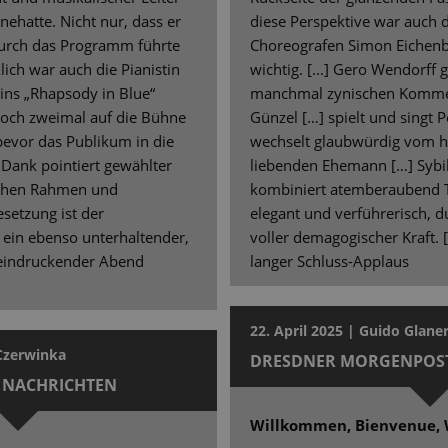
nnehatte. Nicht nur, dass er
diese Perspektive war auch
urch das Programm führte
Choreografen Simon Eichenbe
ich war auch die Pianistin
wichtig. [...] Gero Wendorff 
wins „Rhapsody in Blue“
manchmal zynischen Komment
noch zweimal auf die Bühne
Günzel […] spielt und singt
evor das Publikum in die
wechselt glaubwürdig vom h
 Dank pointiert gewählter
liebenden Ehemann […] Sybi
ichen Rahmen und
kombiniert atemberaubend T
setzung ist der
elegant und verführerisch, 
 ein ebenso unterhaltender,
voller demagogischer Kraft. 
eeindruckender Abend
langer Schluss-Applaus
22. April 2025 | Guido Glane
 Czerwinka
DRESDNER MORGENPOS
 NACHRICHTEN
Willkommen, Bienvenue,