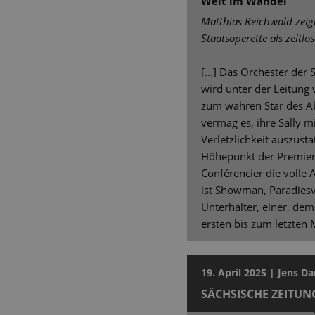
Welt im Wandel
Matthias Reichwald zeig
Staatsoperette als zeitlo
[...] Das Orchester der 
wird unter der Leitung 
zum wahren Star des Ab
vermag es, ihre Sally 
Verletzlichkeit auszusta
Höhepunkt der Premiere 
Conférencier die volle 
ist Showman, Paradiesv
Unterhalter, einer, d
ersten bis zum letzten
19. April 2025 | Jens D
SÄCHSISCHE ZEITUN