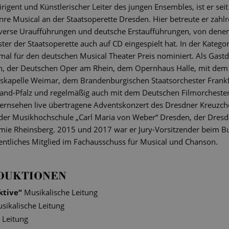
dirigent und Künstlerischer Leiter des jungen Ensembles, ist er sei
re Musical an der Staatsoperette Dresden. Hier betreute er zahlr
verse Uraufführungen und deutsche Erstaufführungen, von denen
r der Staatsoperette auch auf CD eingespielt hat. In der Kategor
l für den deutschen Musical Theater Preis nominiert. Als Gastdiri
n, der Deutschen Oper am Rhein, dem Opernhaus Halle, mit de
atskapelle Weimar, dem Brandenburgischen Staatsorchester Frankf
and-Pfalz und regelmäßig auch mit dem Deutschen Filmorchester
ernsehen live übertragene Adventskonzert des Dresdner Kreuzcho
n der Musikhochschule „Carl Maria von Weber“ Dresden, der Dresde
mie Rheinsberg. 2015 und 2017 war er Jury-Vorsitzender beim
rdentliches Mitglied im Fachausschuss für Musical und Chanson.
DUKTIONEN
ktive
“
Musikalische Leitung
sikalische Leitung
 Leitung