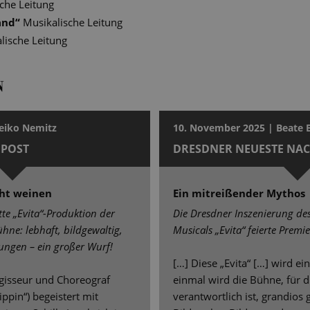
che Leitung
and
“
Musikalische Leitung
lische Leitung
N
eiko Nemitz
10. November 2025 | Beate
POST
DRESDNER NEUESTE NA
cht weinen
Ein mitreißender Mythos
te „Evita“-Produktion der
Die Dresdner Inszenierung de
ühne: lebhaft, bildgewaltig,
Musicals „Evita“ feierte Premie
sungen – ein großer Wurf!
[…] Diese „Evita“ […] wird e
egisseur und Choreograf
einmal wird die Bühne, für d
ppin“) begeistert mit
verantwortlich ist, grandios 