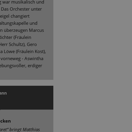
ng war musikalisch und
. Das Orchester unter
eigel changiert
altungskapelle und
ien überzeugen Marcus
Richter (Fräulein
Herr Schultz), Gero
a Löwe (Fräulein Kost),
 - vorneweg - Aswintha
ebungsvoller, erdiger
mann
icken
ret“ bringt Matthias