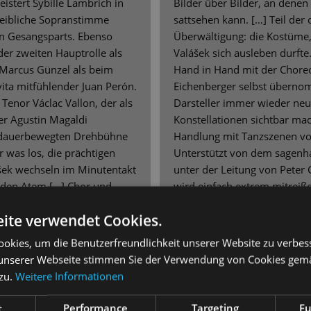
stert Sybille Lambrich in
Bilder über Bilder, an denen
 weibliche Sopranstimme
sattsehen kann. […] Teil der
n Gesangsparts. Ebenso
Überwältigung: die Kostüme,
er zweiten Hauptrolle als
Valášek sich ausleben durfte
 Marcus Günzel als beim
Hand in Hand mit der Choreo
ita mitfühlender Juan Perón.
Eichenberger selbst übernom
 Tenor Václac Vallon, der als
Darsteller immer wieder neu 
er Agustin Magaldi
Konstellationen sichtbar mac
r dauerbewegten Drehbühne
Handlung mit Tanzszenen vor
 was los, die prächtigen
Unterstützt von dem sagenha
šek wechseln im Minutentakt
unter der Leitung von Peter C
 den Atem […] Chor und
wird einfach extrem mitreiße
oßer Besetzung – ebenfalls
Natürlich lebt die Inszenier
ite verwendet Cookies.
. Dirigent Peter Christian
Sybille Lambrich, die eine w
er sowohl in leisen wie
Evita abgibt […] die Dresdne
okies, um die Benutzerfreundlichkeit unserer Website zu verbes
ngemessen zu leiten - wenn
unbedingte Empfehlung! Da
unserer Webseite stimmen Sie der Verwendung von Cookies gem
d, leuchtet „Wein’ nicht um
würde hier wohl zustimmen.
 zu.
Weitere Informationen
trahlender Pracht mit
wurmgarantie. Die Premiere
t
Performance
Targeting
Fu