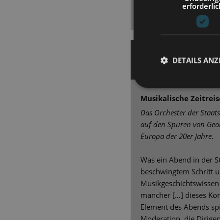
erforderlic
bekam begeisterten Bei
Stehen, absolut angem
28. Mai 2025 | Clarissa 
DETAILS ANZ
DRESDNER NEUESTE
Musikalische Zeitreis
Das Orchester der Staat
auf den Spuren von Geo
Europa der 20er Jahre.
Was ein Abend in der St
beschwingtem Schritt 
Musikgeschichtswissen 
mancher […] dieses Konz
Element des Abends spi
Moderation, die Dirigen