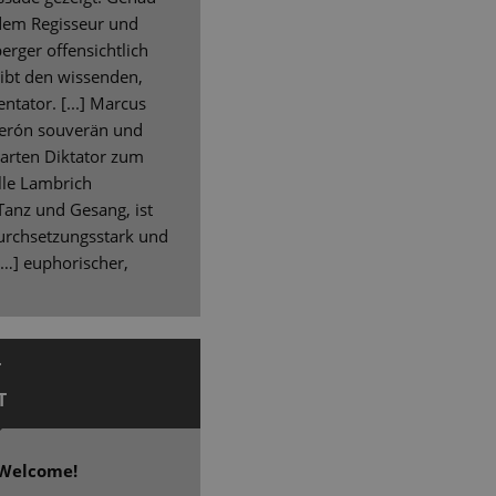
 dem Regisseur und
rger offensichtlich
gibt den wissenden,
ator. [...] Marcus
 Perón souverän und
arten Diktator zum
lle Lambrich
anz und Gesang, ist
durchsetzungsstark und
[…] euphorischer,
r
T
 Welcome!