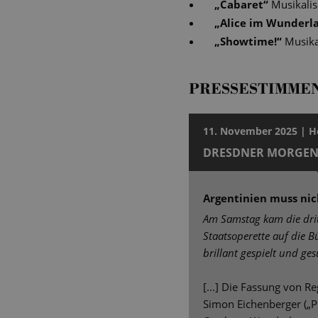
„
Cabaret
“
Musikalis
„
Alice im Wunderl
„
Showtime!
“
Musika
PRESSESTIMME
11. November 2025 | H
DRESDNER MORGEN
Argentinien muss ni
Am Samstag kam die drit
Staatsoperette auf die B
brillant gespielt und ge
[...] Die Fassung von R
Simon Eichenberger („Pi