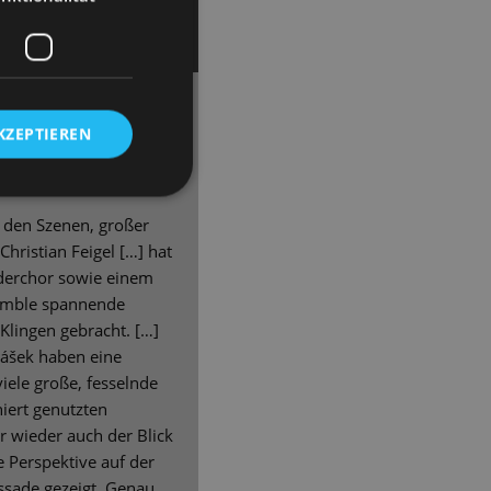
niel Schubert
KZEPTIEREN
arken Inszenierung auf
 Dresden zurück
.
 den Szenen, großer
Christian Feigel […] hat
nderchor sowie einem
emble spannende
lingen gebracht. […]
lášek haben eine
viele große, fesselnde
niert genutzten
 wieder auch der Blick
ie Perspektive auf der
ssade gezeigt. Genau