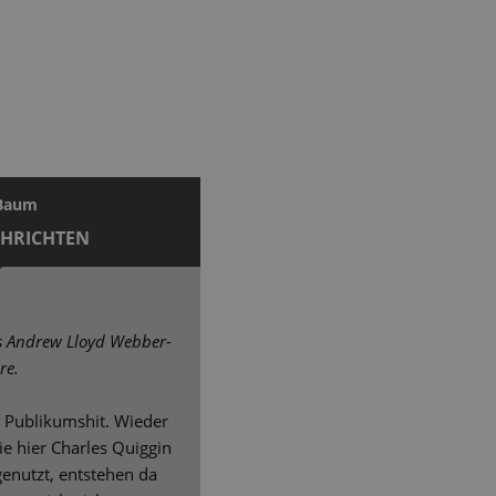
 Baum
CHRICHTEN
s Andrew Lloyd Webber-
re.
in Publikumshit. Wieder
ie hier Charles Quiggin
genutzt, entstehen da