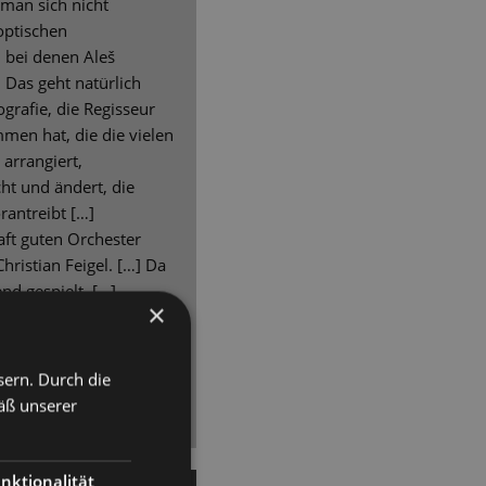
 man sich nicht
 optischen
 bei denen Aleš
. Das geht natürlich
grafie, die Regisseur
men hat, die die vielen
arrangiert,
ht und ändert, die
antreibt […]
ft guten Orchester
hristian Feigel. […] Da
nd gespielt. […]
×
ung vor allem durch
undervoll theatralische
r Inszenierung […] eine
sern. Durch die
s Premierenpublikum
äß unserer
nktionalität