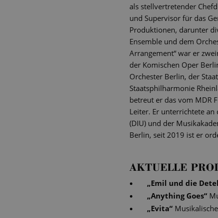
als stellvertretender Chef
und Supervisor für das Gen
Produktionen, darunter di
Ensemble und dem Orcheste
Arrangement“ war er zweima
der Komischen Oper Berli
Orchester Berlin, der Sta
Staatsphilharmonie Rheinl
betreut er das vom MDR F
Leiter. Er unterrichtete a
(DIU) und der Musikakade
Berlin, seit 2019 ist er o
AKTUELLE PRO
„
Emil und die Dete
„
Anything Goes
“
Mu
„
Evita
“
Musikalische