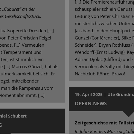
[...] Die Premierenaufführu
t „Cabaret“ an der
schauspielerisch ein Genuss
ses Gesellschaftsstück.
Leitung von Peter Christian F
meisterlich zwischen Unterh
Staatsoperette Dresden [...]
Jazzband. In den Hauptpart
von Peter Christian Feigel
Günzel (Conférencier), Silke 
ends. [...] Vermeulen
Schneider), Bryan Rothfuss (
mit Temperament und
Wendorff (Ernst Ludwig), Kay
tten, ist stimmlich ein
Adrian Djokic (Clifford) und
[...] Marcus Günzel, hat als
Vermeulen als Sally mit hing
Aufmerksamkeit bei sich. Er
Nachtclub-Röhre. Bravo!
ogel, mitreißender
em man die Rampensau vom
19. April 2025 | Ute Grund
 Moment abnimmt. [...]
OPERN.NEWS
aniel Schubert
Zeitgeschichte mit Fallstr
G
In John Kanders Musical „Caba