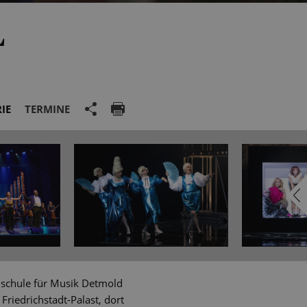
L
IE
TERMINE
chschule für Musik Detmold
riedrichstadt-Palast, dort