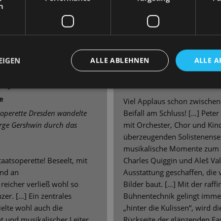
10. November 2025 | Jens Da
h
fall und Ovationen im
essen.
SÄCHSISCHE ZEITUNG
Kein Grund zu weinen?
Seiferheldt
EIGEN
ALLE ABLEHNEN
ALLE A
„Evita“ kehrt mit einer bildst
 NACHRICHTEN
die Bühne der Staatsoperette
e
Viel Applaus schon zwischen
soperette Dresden wandelte
Beifall am Schluss! […] Peter 
rge Gershwin durch das
mit Orchester, Chor und Ki
überzeugenden Solistenens
musikalische Momente zum K
aatsoperette! Beseelt, mit
Charles Quiggin und Aleš Va
und an
Ausstattung geschaffen, die 
reicher verließ wohl so
Bilder baut. […] Mit der raffi
er. […] Ein zentrales
Bühnentechnik gelingt immer
elte wohl auch die
„hinter die Kulissen“, wird d
t und musikalischer Leiter
Rückseite der glänzenden Fa