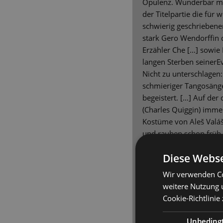
Opulenz. Wunderbar mei
der Titelpartie die für
schwierig geschriebene
stark Gero Wendorffin d
Erzähler Che […] sowie
langen Sterben seinerEv
Nicht zu unterschlagen:
schmieriger Tangosäng
begeistert. […] Auf de
(Charles Quiggin) immer
Kostüme von Aleš Valá
und rauben schon früh
Ballett agieren – in gr
Diese Webse
mitreißend und makellos
Feigel weiß das Orchest
Wir verwenden Co
mächtigen Momenten a
weitere Nutzung 
volle Pulle gegeben wir
Cookie-Richtlinie
mich, Argentinien“ in s
unwiderstehlicher Ohr
Unbeding