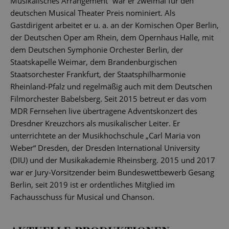
Musikalisches Arrangement“ war er zweimal für den
deutschen Musical Theater Preis nominiert. Als
Gastdirigent arbeitet er u. a. an der Komischen Oper Berlin,
der Deutschen Oper am Rhein, dem Opernhaus Halle, mit
dem Deutschen Symphonie Orchester Berlin, der
Staatskapelle Weimar, dem Brandenburgischen
Staatsorchester Frankfurt, der Staatsphilharmonie
Rheinland-Pfalz und regelmäßig auch mit dem Deutschen
Filmorchester Babelsberg. Seit 2015 betreut er das vom
MDR Fernsehen live übertragene Adventskonzert des
Dresdner Kreuzchors als musikalischer Leiter. Er
unterrichtete an der Musikhochschule „Carl Maria von
Weber“ Dresden, der Dresden International University
(DIU) und der Musikakademie Rheinsberg. 2015 und 2017
war er Jury-Vorsitzender beim Bundeswettbewerb Gesang
Berlin, seit 2019 ist er ordentliches Mitglied im
Fachausschuss für Musical und Chanson.