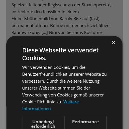
Spielzeit leitender Regisseur an der Staatsoperette,
inszenierte den Klassiker in einem
Einheitsbühnenbild von Karoly Risz auf (fast)
permanent offener Bühne mit dennoch vielfältiger
Raumwirkung. […] Nini von Selzams Kostüme
charakterisieren die Figuren treffsicher.
×
[...] Aswintha Vermeulen als Sally Bowles erweist sich
Diese Webseite verwendet
als wildes Energiebündel mit Spielfreude und auch
Cookies.
zarten Seiten, ihre Stimme steckt voller Soul [...]
Dabei müssen sich Kaya Loewe als umtriebiges
Wir verwenden Cookies, um die
Fräulein Kost sowie Nina Kemptner und Jeannette
Benutzerfreundlichkeit unserer Website zu
Oswald keineswegs verstecken. Silke Richter gibt eine
verbessern. Durch die weitere Nutzung
lebenskluge Vermieterin mit vokaler Weisheit,
unserer Webseite stimmen Sie der
während Bryan Rothfuss als spätverliebter Schultz
Verwendung von Cookies gemäß unserer
der tragische Verlierer ist. Adrian Djokić als
Cookie-Richtlinie zu.
Weitere
jungenhafter Clifford sowie Gero Wendorff als
Informationen
zunehmend beängstigender Ernst Ludwig entwickeln
Unbedingt
Performance
höchst unterschiedliche Charaktere und lassen ihre
erforderlich
Figuren ins Konträre wachsen. Der Conférencier von