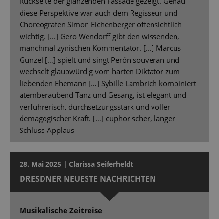
Rückseite der glänzenden Fassade gezeigt. Genau
diese Perspektive war auch dem Regisseur und
Choreografen Simon Eichenberger offensichtlich
wichtig. [...] Gero Wendorff gibt den wissenden,
manchmal zynischen Kommentator. [...] Marcus
Günzel […] spielt und singt Perón souverän und
wechselt glaubwürdig vom harten Diktator zum
liebenden Ehemann […] Sybille Lambrich kombiniert
atemberaubend Tanz und Gesang, ist elegant und
verführerisch, durchsetzungsstark und voller
demagogischer Kraft. […] euphorischer, langer
Schluss-Applaus
28. Mai 2025 | Clarissa Seiferheldt
DRESDNER NEUESTE NACHRICHTEN
Musikalische Zeitreise