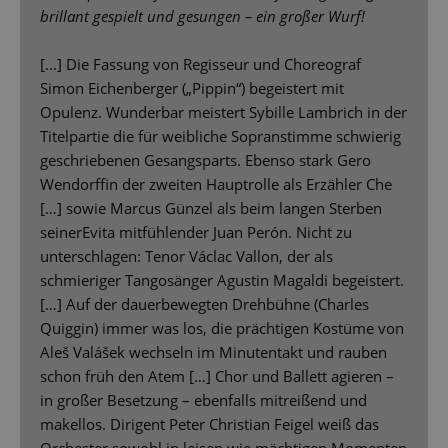
brillant gespielt und gesungen – ein großer Wurf!
[...] Die Fassung von Regisseur und Choreograf
Simon Eichenberger („Pippin“) begeistert mit
Opulenz. Wunderbar meistert Sybille Lambrich in der
Titelpartie die für weibliche Sopranstimme schwierig
geschriebenen Gesangsparts. Ebenso stark Gero
Wendorffin der zweiten Hauptrolle als Erzähler Che
[…] sowie Marcus Günzel als beim langen Sterben
seinerEvita mitfühlender Juan Perón. Nicht zu
unterschlagen: Tenor Václac Vallon, der als
schmieriger Tangosänger Agustin Magaldi begeistert.
[…] Auf der dauerbewegten Drehbühne (Charles
Quiggin) immer was los, die prächtigen Kostüme von
Aleš Valášek wechseln im Minutentakt und rauben
schon früh den Atem […] Chor und Ballett agieren –
in großer Besetzung – ebenfalls mitreißend und
makellos. Dirigent Peter Christian Feigel weiß das
Orchester sowohl in leisen wie mächtigen Momenten