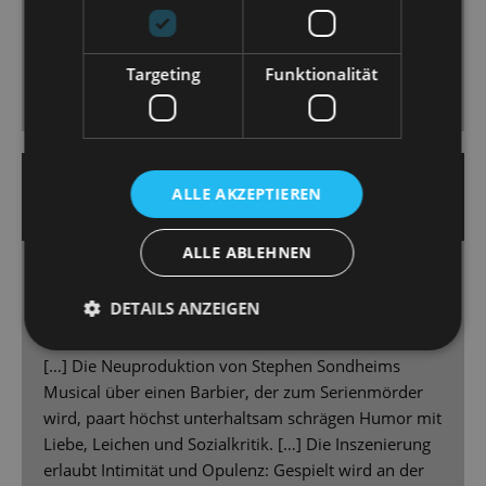
Marcus Günzel mag zwar kein wirklicher Verführer
sein, beherrscht Spiel und Stimme aber souverän [...]
Targeting
Funktionalität
23. Oktober 2023 | Heiko Nemitz
ALLE AKZEPTIEREN
DRESDNER MORGENPOST
ALLE ABLEHNEN
Racherausch mit Rasiermesser
Schauermusical „Sweeney Todd“ an der
DETAILS ANZEIGEN
Staatsoperette
[…] Die Neuproduktion von Stephen Sondheims
Musical über einen Barbier, der zum Serienmörder
wird, paart höchst unterhaltsam schrägen Humor mit
Liebe, Leichen und Sozialkritik. […] Die Inszenierung
erlaubt Intimität und Opulenz: Gespielt wird an der