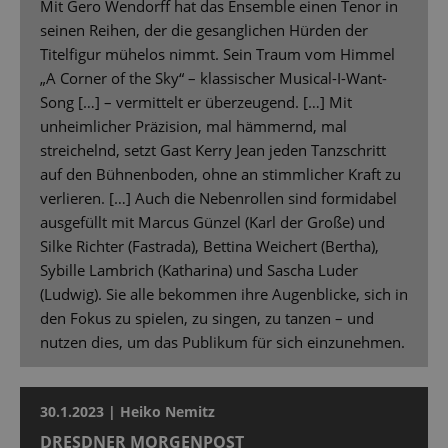
Mit Gero Wendorff hat das Ensemble einen Tenor in
seinen Reihen, der die gesanglichen Hürden der
Titelfigur mühelos nimmt. Sein Traum vom Himmel
„A Corner of the Sky“ – klassischer Musical-I-Want-
Song […] – vermittelt er überzeugend. […] Mit
unheimlicher Präzision, mal hämmernd, mal
streichelnd, setzt Gast Kerry Jean jeden Tanzschritt
auf den Bühnenboden, ohne an stimmlicher Kraft zu
verlieren. […] Auch die Nebenrollen sind formidabel
ausgefüllt mit Marcus Günzel (Karl der Große) und
Silke Richter (Fastrada), Bettina Weichert (Bertha),
Sybille Lambrich (Katharina) und Sascha Luder
(Ludwig). Sie alle bekommen ihre Augenblicke, sich in
den Fokus zu spielen, zu singen, zu tanzen – und
nutzen dies, um das Publikum für sich einzunehmen.
30.1.2023 | Heiko Nemitz
DRESDNER MORGENPOST