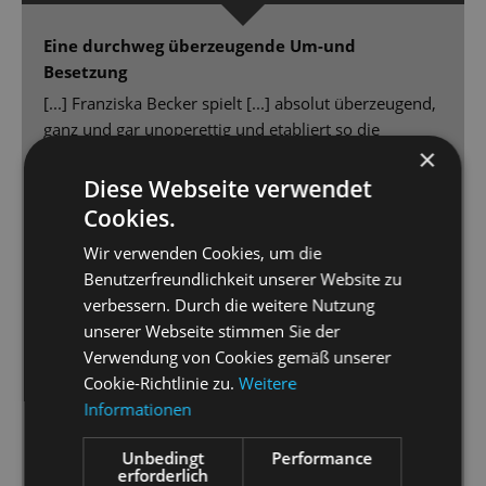
Eine durchweg überzeugende Um-und
Besetzung
[...] Franziska Becker spielt [...] absolut überzeugend,
ganz und gar unoperettig und etabliert so die
×
realistische politische Ebene des Stücks.
[...] der Bühnenbild-Dschungel von Jürgen Franz
Diese Webseite verwendet
Kirner und die großartigen 30er Jahre Kostüme von
Cookies.
Daria Kornysheva [...] - eine wahre Augenweide.
Wir verwenden Cookies, um die
Peter Lund denkt die im Libretto angelegten Motive
Benutzerfreundlichkeit unserer Website zu
zu Ende, verändert deshalb pointiert die Texte und
verbessern. Durch die weitere Nutzung
macht so die durchaus hanebüchene Geschichte von
unserer Webseite stimmen Sie der
„Clivia“ plausibel [...]
Verwendung von Cookies gemäß unserer
Gero Wendorff ein Latin- Lover mit Schmelz in der
Cookie-Richtlinie zu.
Weitere
Stimme [...] Steffi Lehmann [beherrscht das
Informationen
Wechselspiel] meisterhaft. Nicht nur kocht sie ähnlich
handfest wie Marlene Dietrich, sondern sie tanzt mit
Unbedingt
Performance
ihrem Gaucho auch wie Ginger mit Fred, gibt des
erforderlich