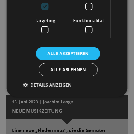
kesse Cowgirl im Marika-Rökk-Revuebild genauso
überzeugend wie die große Diva, wenn sie Zarah-
Leander-like ihre Gefühle mit allem Chorbombast
Targeting
Funktionalität
zelebriert. [...]
Andreas Sauerzapf spielt [...] mit hinreißender Komik,
ein charmanter Loser mit Gigolo-Charme und
tänzelnder Lässigkeit. [...]
Eine durchweg überzeugende Um-und Besetzung
ALLE AKZEPTIEREN
[...]. Auch Ballett und Orchester zeigen das. Dirigent
Christian Garbosnik schwelgt mit Verve in Dostals
ALLE ABLEHNEN
Kinopartitur samt Tosca-Zitat und Bart de Clercq lässt
seine Revuepuppen elegant und witzig tanzen. [...]
DETAILS ANZEIGEN
15. Juni 2023 | Joachim Lange
NEUE MUSIKZEITUNG
Eine neue „Fledermaus“, die die Gemüter