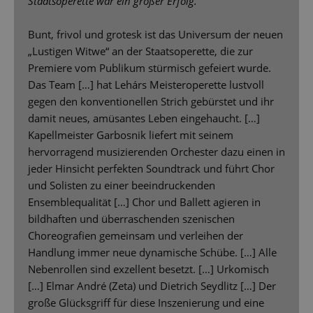
Staatsoperette war ein großer Erfolg.
Bunt, frivol und grotesk ist das Universum der neuen
„Lustigen Witwe“ an der Staatsoperette, die zur
Premiere vom Publikum stürmisch gefeiert wurde.
Das Team […] hat Lehárs Meisteroperette lustvoll
gegen den konventionellen Strich gebürstet und ihr
damit neues, amüsantes Leben eingehaucht. […]
Kapellmeister Garbosnik liefert mit seinem
hervorragend musizierenden Orchester dazu einen in
jeder Hinsicht perfekten Soundtrack und führt Chor
und Solisten zu einer beeindruckenden
Ensemblequalität […] Chor und Ballett agieren in
bildhaften und überraschenden szenischen
Choreografien gemeinsam und verleihen der
Handlung immer neue dynamische Schübe. […] Alle
Nebenrollen sind exzellent besetzt. […] Urkomisch
[…] Elmar André (Zeta) und Dietrich Seydlitz […] Der
große Glücksgriff für diese Inszenierung und eine