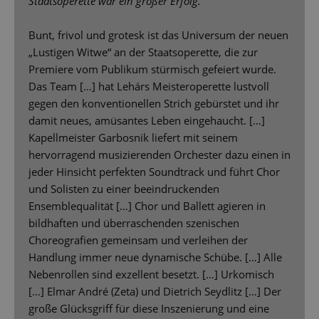
Staatsoperette war ein großer Erfolg.
Bunt, frivol und grotesk ist das Universum der neuen
„Lustigen Witwe“ an der Staatsoperette, die zur
Premiere vom Publikum stürmisch gefeiert wurde.
Das Team […] hat Lehárs Meisteroperette lustvoll
gegen den konventionellen Strich gebürstet und ihr
damit neues, amüsantes Leben eingehaucht. […]
Kapellmeister Garbosnik liefert mit seinem
hervorragend musizierenden Orchester dazu einen in
jeder Hinsicht perfekten Soundtrack und führt Chor
und Solisten zu einer beeindruckenden
Ensemblequalität […] Chor und Ballett agieren in
bildhaften und überraschenden szenischen
Choreografien gemeinsam und verleihen der
Handlung immer neue dynamische Schübe. […] Alle
Nebenrollen sind exzellent besetzt. […] Urkomisch
[…] Elmar André (Zeta) und Dietrich Seydlitz […] Der
große Glücksgriff für diese Inszenierung und eine