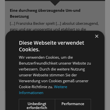
Eine durchweg überzeugende Um-und
Besetzung
[...] Franziska Becker spielt [...] absolut überzeugend,
ganz und gar unoperettig und etabliert so die
×
realistische politische Ebene des Stücks.
[...] der Bühnenbild-Dschungel von Jürgen Franz
Diese Webseite verwendet
Kirner und die großartigen 30er Jahre Kostüme von
Cookies.
Daria Kornysheva [...] - eine wahre Augenweide.
Wir verwenden Cookies, um die
Peter Lund denkt die im Libretto angelegten Motive
Benutzerfreundlichkeit unserer Website zu
zu Ende, verändert deshalb pointiert die Texte und
verbessern. Durch die weitere Nutzung
macht so die durchaus hanebüchene Geschichte von
unserer Webseite stimmen Sie der
„Clivia“ plausibel [...]
Verwendung von Cookies gemäß unserer
Gero Wendorff ein Latin- Lover mit Schmelz in der
Cookie-Richtlinie zu.
Weitere
Stimme [...] Steffi Lehmann [beherrscht das
Informationen
Wechselspiel] meisterhaft. Nicht nur kocht sie ähnlich
handfest wie Marlene Dietrich, sondern sie tanzt mit
Unbedingt
Performance
ihrem Gaucho auch wie Ginger mit Fred, gibt des
erforderlich