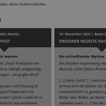
dele, deren Stubenmädchen
N
eiko Nemitz
10. November 2025 | Beate
POST
DRESDNER NEUESTE NA
cht weinen
Ein mitreißender Mythos
te „Evita“-Produktion der
Die Dresdner Inszenierung de
ühne: lebhaft, bildgewaltig,
Musicals „Evita“ feierte Premie
sungen – ein großer Wurf!
[…] Diese „Evita“ […] wird e
egisseur und Choreograf
einmal wird die Bühne, für d
ppin“) begeistert mit
verantwortlich ist, grandios 
stert Sybille Lambrich in
Bilder über Bilder, an denen
 weibliche Sopranstimme
sattsehen kann. […] Teil der