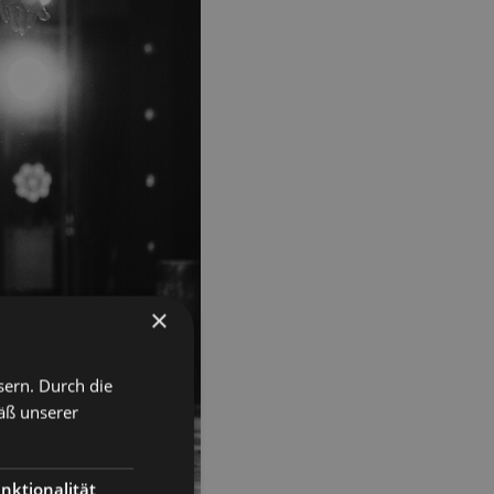
×
sern. Durch die
äß unserer
nktionalität