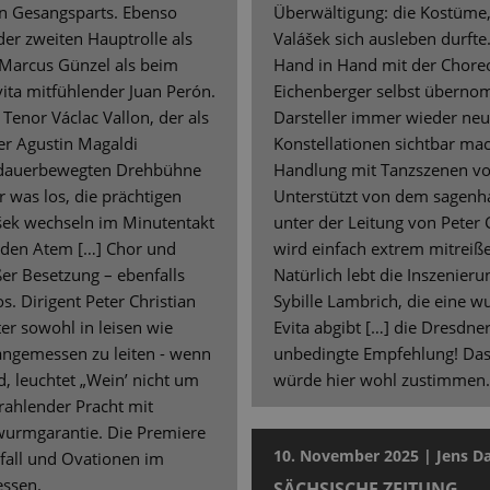
n Gesangsparts. Ebenso
Überwältigung: die Kostüme,
er zweiten Hauptrolle als
Valášek sich ausleben durfte
 Marcus Günzel als beim
Hand in Hand mit der Choreo
ita mitfühlender Juan Perón.
Eichenberger selbst übernom
 Tenor Václac Vallon, der als
Darsteller immer wieder neu 
er Agustin Magaldi
Konstellationen sichtbar mac
r dauerbewegten Drehbühne
Handlung mit Tanzszenen vor
 was los, die prächtigen
Unterstützt von dem sagenha
šek wechseln im Minutentakt
unter der Leitung von Peter C
 den Atem […] Chor und
wird einfach extrem mitreiße
oßer Besetzung – ebenfalls
Natürlich lebt die Inszenier
. Dirigent Peter Christian
Sybille Lambrich, die eine w
er sowohl in leisen wie
Evita abgibt […] die Dresdne
ngemessen zu leiten - wenn
unbedingte Empfehlung! Da
d, leuchtet „Wein’ nicht um
würde hier wohl zustimmen.
trahlender Pracht mit
wurmgarantie. Die Premiere
10. November 2025 | Jens Da
fall und Ovationen im
essen.
SÄCHSISCHE ZEITUNG