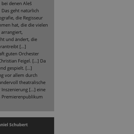
 bei denen Aleš
. Das geht natürlich
grafie, die Regisseur
men hat, die die vielen
arrangiert,
ht und ändert, die
antreibt […]
ft guten Orchester
hristian Feigel. […] Da
nd gespielt. […]
ung vor allem durch
undervoll theatralische
r Inszenierung […] eine
s Premierenpublikum
niel Schubert