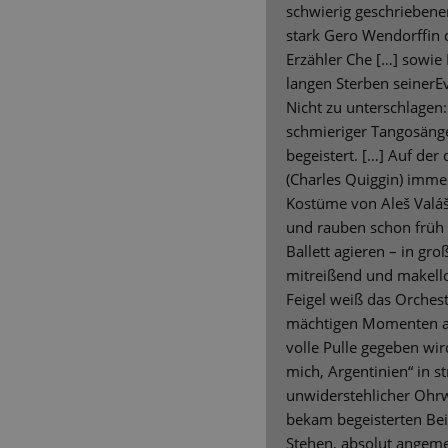
schwierig geschriebene
stark Gero Wendorffin d
Erzähler Che […] sowie
langen Sterben seinerEv
Nicht zu unterschlagen:
schmieriger Tangosäng
begeistert. […] Auf de
(Charles Quiggin) immer
Kostüme von Aleš Valá
und rauben schon früh
Ballett agieren – in gr
mitreißend und makellos
Feigel weiß das Orchest
mächtigen Momenten a
volle Pulle gegeben wir
mich, Argentinien“ in s
unwiderstehlicher Ohr
bekam begeisterten Bei
Stehen, absolut angem