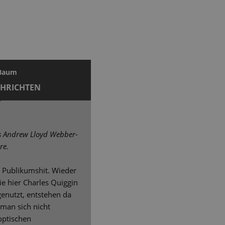
 Baum
CHRICHTEN
s Andrew Lloyd Webber-
re.
in Publikumshit. Wieder
ie hier Charles Quiggin
genutzt, entstehen da
 man sich nicht
 optischen