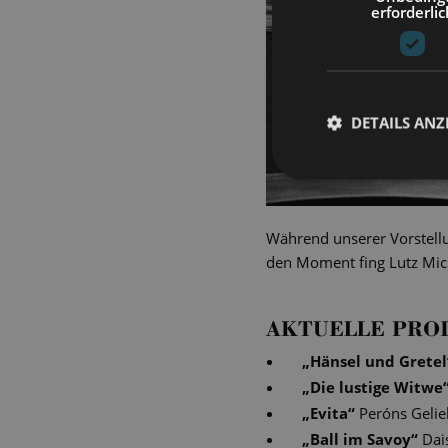
erforderlic
DETAILS ANZ
Während unserer Vorstellu
den Moment fing Lutz Mich
AKTUELLE PRO
„
Hänsel und Gretel
„
Die lustige Witwe
„
Evita
“
Peróns Gelie
„
Ball im Savoy
“
Dai