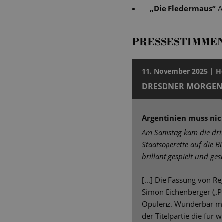
„
Die Fledermaus
“
A
PRESSESTIMME
11. November 2025 | H
DRESDNER MORGEN
Argentinien muss ni
Am Samstag kam die drit
Staatsoperette auf die B
brillant gespielt und ge
[...] Die Fassung von R
Simon Eichenberger („Pi
Opulenz. Wunderbar mei
der Titelpartie die für