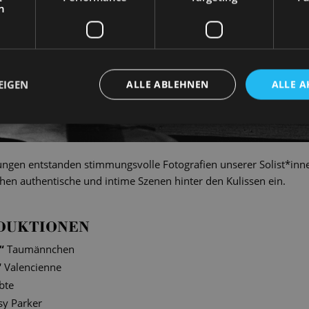
h
EIGEN
ALLE ABLEHNEN
ALLE A
ngen entstanden stimmungsvolle Fotografien unserer Solist*inne
en authentische und intime Szenen hinter den Kulissen ein.
DUKTIONEN
“
Taumännchen
“
Valencienne
bte
sy Parker