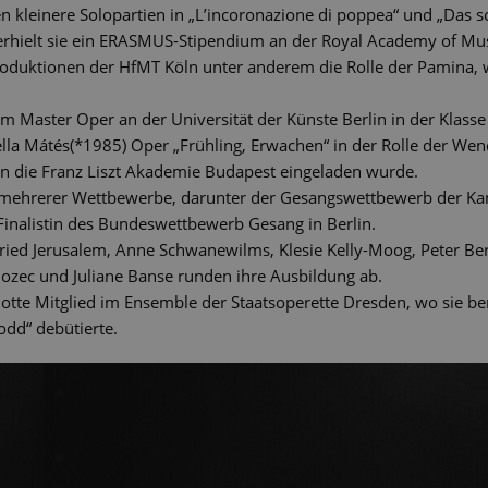
n kleinere Solopartien in „L’incoronazione di poppea“ und „Das s
rhielt sie ein ERASMUS-Stipendium an der Royal Academy of Mus
oduktionen der HfMT Köln unter anderem die Rolle der Pamina, 
e im Master Oper an der Universität der Künste Berlin in der Klasse
lla Mátés(*1985) Oper „Frühling, Erwachen“ in der Rolle der Wendl
n die Franz Liszt Akademie Budapest eingeladen wurde.
rin mehrerer Wettbewerbe, darunter der Gesangswettbewerb der 
Finalistin des Bundeswettbewerb Gesang in Berlin.
gfried Jerusalem, Anne Schwanewilms, Klesie Kelly-Moog, Peter Be
 Bozec und Juliane Banse runden ihre Ausbildung ab.
rlotte Mitglied im Ensemble der Staatsoperette Dresden, wo sie 
odd“ debütierte.