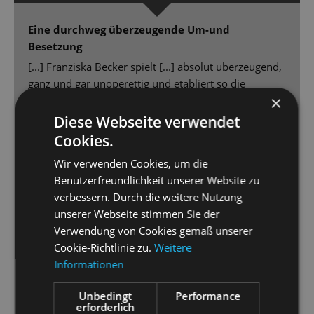
Eine durchweg überzeugende Um-und
Besetzung
[...] Franziska Becker spielt [...] absolut überzeugend,
ganz und gar unoperettig und etabliert so die
×
realistische politische Ebene des Stücks.
[...] der Bühnenbild-Dschungel von Jürgen Franz
Diese Webseite verwendet
Kirner und die großartigen 30er Jahre Kostüme von
Cookies.
Daria Kornysheva [...] - eine wahre Augenweide.
Wir verwenden Cookies, um die
Peter Lund denkt die im Libretto angelegten Motive
Benutzerfreundlichkeit unserer Website zu
zu Ende, verändert deshalb pointiert die Texte und
verbessern. Durch die weitere Nutzung
macht so die durchaus hanebüchene Geschichte von
unserer Webseite stimmen Sie der
„Clivia“ plausibel [...]
Verwendung von Cookies gemäß unserer
Gero Wendorff ein Latin- Lover mit Schmelz in der
Cookie-Richtlinie zu.
Weitere
Stimme [...] Steffi Lehmann [beherrscht das
Informationen
Wechselspiel] meisterhaft. Nicht nur kocht sie ähnlich
handfest wie Marlene Dietrich, sondern sie tanzt mit
Unbedingt
Performance
ihrem Gaucho auch wie Ginger mit Fred, gibt des
erforderlich