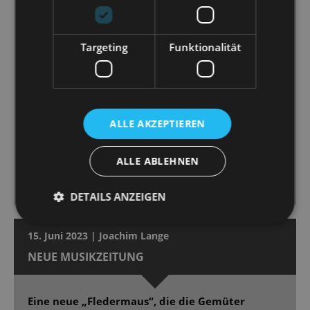
kesse Cowgirl im Marika-Rökk-Revuebild genauso
überzeugend wie die große Diva, wenn sie Zarah-
Leander-like ihre Gefühle mit allem Chorbombast
Targeting
Funktionalität
zelebriert. [...]
Andreas Sauerzapf spielt [...] mit hinreißender Komik,
ein charmanter Loser mit Gigolo-Charme und
tänzelnder Lässigkeit. [...]
Eine durchweg überzeugende Um-und Besetzung
ALLE AKZEPTIEREN
[...]. Auch Ballett und Orchester zeigen das. Dirigent
Christian Garbosnik schwelgt mit Verve in Dostals
ALLE ABLEHNEN
Kinopartitur samt Tosca-Zitat und Bart de Clercq lässt
seine Revuepuppen elegant und witzig tanzen. [...]
DETAILS ANZEIGEN
15. Juni 2023 | Joachim Lange
NEUE MUSIKZEITUNG
Eine neue „Fledermaus“, die die Gemüter