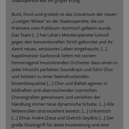
Staatsoperette war ein großer Erfolg.
Bunt, frivol und grotesk ist das Universum der neuen
„Lustigen Witwe“ an der Staatsoperette, die zur
Premiere vom Publikum stürmisch gefeiert wurde.
Das Team […] hat Lehárs Meisteroperette lustvoll
gegen den konventionellen Strich gebürstet und ihr
damit neues, amüsantes Leben eingehaucht. […]
Kapellmeister Garbosnik liefert mit seinem
hervorragend musizierenden Orchester dazu einen in
jeder Hinsicht perfekten Soundtrack und führt Chor
und Solisten zu einer beeindruckenden
Ensemblequalität […] Chor und Ballett agieren in
bildhaften und überraschenden szenischen
Choreografien gemeinsam und verleihen der
Handlung immer neue dynamische Schübe. […] Alle
Nebenrollen sind exzellent besetzt. […] Urkomisch
[…] Elmar André (Zeta) und Dietrich Seydlitz […] Der
große Glücksgriff für diese Inszenierung und eine