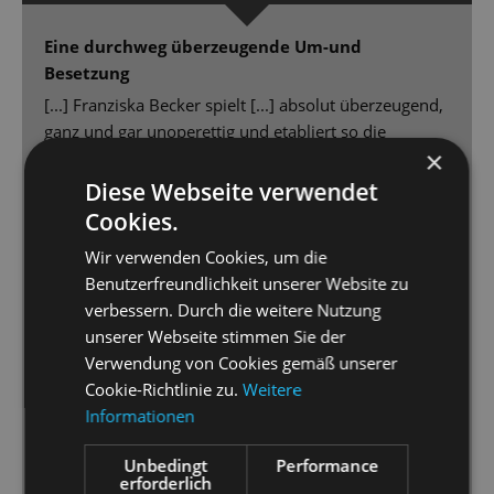
Eine durchweg überzeugende Um-und
Besetzung
[...] Franziska Becker spielt [...] absolut überzeugend,
ganz und gar unoperettig und etabliert so die
×
realistische politische Ebene des Stücks.
[...] der Bühnenbild-Dschungel von Jürgen Franz
Diese Webseite verwendet
Kirner und die großartigen 30er Jahre Kostüme von
Cookies.
Daria Kornysheva [...] - eine wahre Augenweide.
Wir verwenden Cookies, um die
Peter Lund denkt die im Libretto angelegten Motive
Benutzerfreundlichkeit unserer Website zu
zu Ende, verändert deshalb pointiert die Texte und
verbessern. Durch die weitere Nutzung
macht so die durchaus hanebüchene Geschichte von
unserer Webseite stimmen Sie der
„Clivia“ plausibel [...]
Verwendung von Cookies gemäß unserer
Gero Wendorff ein Latin- Lover mit Schmelz in der
Cookie-Richtlinie zu.
Weitere
Stimme [...] Steffi Lehmann [beherrscht das
Informationen
Wechselspiel] meisterhaft. Nicht nur kocht sie ähnlich
handfest wie Marlene Dietrich, sondern sie tanzt mit
Unbedingt
Performance
ihrem Gaucho auch wie Ginger mit Fred, gibt des
erforderlich