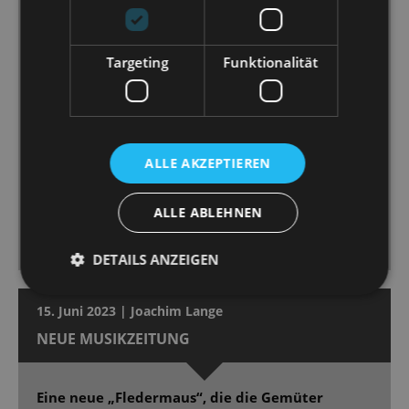
kesse Cowgirl im Marika-Rökk-Revuebild genauso
überzeugend wie die große Diva, wenn sie Zarah-
Leander-like ihre Gefühle mit allem Chorbombast
Targeting
Funktionalität
zelebriert. [...]
Andreas Sauerzapf spielt [...] mit hinreißender Komik,
ein charmanter Loser mit Gigolo-Charme und
tänzelnder Lässigkeit. [...]
Eine durchweg überzeugende Um-und Besetzung
ALLE AKZEPTIEREN
[...]. Auch Ballett und Orchester zeigen das. Dirigent
Christian Garbosnik schwelgt mit Verve in Dostals
ALLE ABLEHNEN
Kinopartitur samt Tosca-Zitat und Bart de Clercq lässt
seine Revuepuppen elegant und witzig tanzen. [...]
DETAILS ANZEIGEN
15. Juni 2023 | Joachim Lange
NEUE MUSIKZEITUNG
Eine neue „Fledermaus“, die die Gemüter