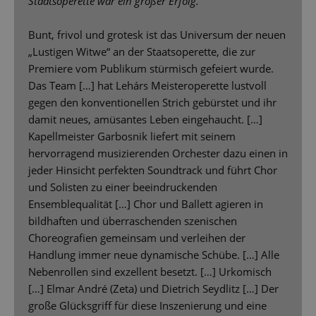
Staatsoperette war ein großer Erfolg.
Bunt, frivol und grotesk ist das Universum der neuen
„Lustigen Witwe“ an der Staatsoperette, die zur
Premiere vom Publikum stürmisch gefeiert wurde.
Das Team […] hat Lehárs Meisteroperette lustvoll
gegen den konventionellen Strich gebürstet und ihr
damit neues, amüsantes Leben eingehaucht. […]
Kapellmeister Garbosnik liefert mit seinem
hervorragend musizierenden Orchester dazu einen in
jeder Hinsicht perfekten Soundtrack und führt Chor
und Solisten zu einer beeindruckenden
Ensemblequalität […] Chor und Ballett agieren in
bildhaften und überraschenden szenischen
Choreografien gemeinsam und verleihen der
Handlung immer neue dynamische Schübe. […] Alle
Nebenrollen sind exzellent besetzt. […] Urkomisch
[…] Elmar André (Zeta) und Dietrich Seydlitz […] Der
große Glücksgriff für diese Inszenierung und eine