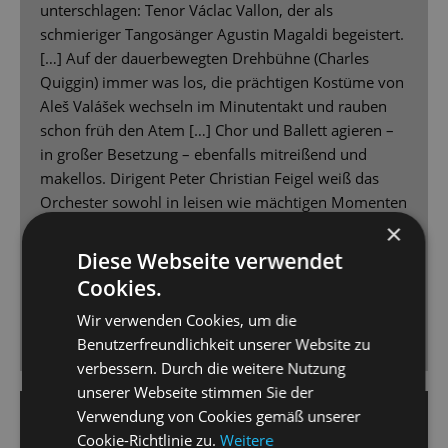
unterschlagen: Tenor Václac Vallon, der als
schmieriger Tangosänger Agustin Magaldi begeistert.
[…] Auf der dauerbewegten Drehbühne (Charles
Quiggin) immer was los, die prächtigen Kostüme von
Aleš Valášek wechseln im Minutentakt und rauben
schon früh den Atem […] Chor und Ballett agieren –
in großer Besetzung – ebenfalls mitreißend und
makellos. Dirigent Peter Christian Feigel weiß das
Orchester sowohl in leisen wie mächtigen Momenten
angemessen zu leiten - wenn volle Pulle gegeben
×
wird, leuchtet „Wein’ nicht um mich, Argentinien“ in
Diese Webseite verwendet
strahlender Pracht mit unwiderstehlicher
Cookies.
Ohrwurmgarantie. Die Premiere bekam begeisterten
Wir verwenden Cookies, um die
Beifall und Ovationen im Stehen, absolut
Benutzerfreundlichkeit unserer Website zu
angemessen.
verbessern. Durch die weitere Nutzung
unserer Webseite stimmen Sie der
Verwendung von Cookies gemäß unserer
10. November 2025 | Beate Baum
Cookie-Richtlinie zu.
Weitere
DRESDNER NEUESTE NACHRICHTEN