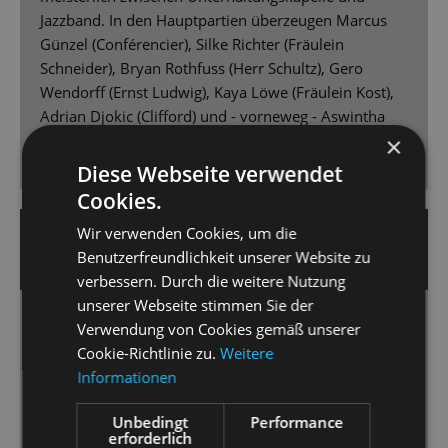
Jazzband. In den Hauptpartien überzeugen Marcus
Günzel (Conférencier), Silke Richter (Fräulein
Schneider), Bryan Rothfuss (Herr Schultz), Gero
Wendorff (Ernst Ludwig), Kaya Löwe (Fräulein Kost),
Adrian Djokic (Clifford) und - vorneweg - Aswintha
Vermeulen als Sally mit hingebungsvoller, erdiger
×
Nachtclub-Röhre. Bravo!
Diese Webseite verwendet
Cookies.
Wir verwenden Cookies, um die
19. April 2025 | Nicole Czerwinka
Benutzerfreundlichkeit unserer Website zu
DRESDNER NEUESTE NACHRICHTEN
verbessern. Durch die weitere Nutzung
unserer Webseite stimmen Sie der
Welt im Wandel
Verwendung von Cookies gemäß unserer
Cookie-Richtlinie zu.
Weitere
Matthias Reichwald zeigt „Cabaret“ an der
Informationen
Staatsoperette als zeitloses Gesellschaftsstück.
Unbedingt
Performance
[...] Das Orchester der Staatsoperette Dresden [...]
erforderlich