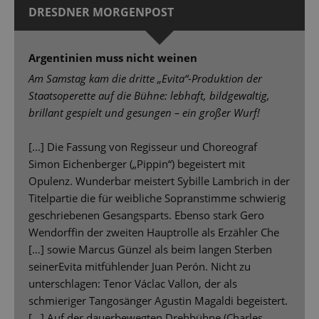
DRESDNER MORGENPOST
Argentinien muss nicht weinen
Am Samstag kam die dritte „Evita“-Produktion der
Staatsoperette auf die Bühne: lebhaft, bildgewaltig,
brillant gespielt und gesungen – ein großer Wurf!
[...] Die Fassung von Regisseur und Choreograf
Simon Eichenberger („Pippin“) begeistert mit
Opulenz. Wunderbar meistert Sybille Lambrich in der
Titelpartie die für weibliche Sopranstimme schwierig
geschriebenen Gesangsparts. Ebenso stark Gero
Wendorffin der zweiten Hauptrolle als Erzähler Che
[…] sowie Marcus Günzel als beim langen Sterben
seinerEvita mitfühlender Juan Perón. Nicht zu
unterschlagen: Tenor Václac Vallon, der als
schmieriger Tangosänger Agustin Magaldi begeistert.
[…] Auf der dauerbewegten Drehbühne (Charles