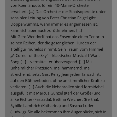
von Koen Shoots für ein 40-Mann-Orchester
erweitert. […] Das Orchester der Staatsoperette unter
sensibler Leitung von Peter Christian Feigel gibt
Doppelwumms, wann immer es angemessen ist,
kann sich aber auch zurücknehmen. […]
Mit Gero Wendorff hat das Ensemble einen Tenor in
seinen Reihen, der die gesanglichen Hürden der
Titelfigur mühelos nimmt. Sein Traum vom Himmel
„A Corner of the Sky“ – klassischer Musical-I-Want-
Song […] – vermittelt er überzeugend. […] Mit
unheimlicher Präzision, mal hämmernd, mal
streichelnd, setzt Gast Kerry Jean jeden Tanzschritt
auf den Bühnenboden, ohne an stimmlicher Kraft zu
verlieren. […] Auch die Nebenrollen sind formidabel
ausgefüllt mit Marcus Günzel (Karl der Große) und
Silke Richter (Fastrada), Bettina Weichert (Bertha),
Sybille Lambrich (Katharina) und Sascha Luder
(Ludwig). Sie alle bekommen ihre Augenblicke, sich in