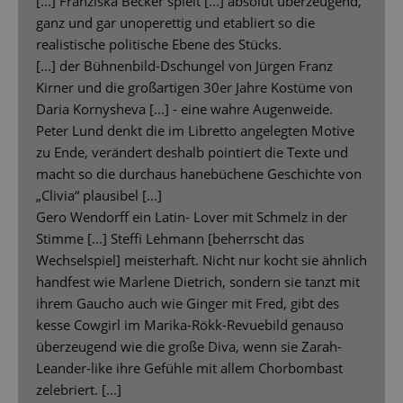
[...] Franziska Becker spielt [...] absolut überzeugend,
ganz und gar unoperettig und etabliert so die
realistische politische Ebene des Stücks.
[...] der Bühnenbild-Dschungel von Jürgen Franz
Kirner und die großartigen 30er Jahre Kostüme von
Daria Kornysheva [...] - eine wahre Augenweide.
Peter Lund denkt die im Libretto angelegten Motive
zu Ende, verändert deshalb pointiert die Texte und
macht so die durchaus hanebüchene Geschichte von
„Clivia“ plausibel [...]
Gero Wendorff ein Latin- Lover mit Schmelz in der
Stimme [...] Steffi Lehmann [beherrscht das
Wechselspiel] meisterhaft. Nicht nur kocht sie ähnlich
handfest wie Marlene Dietrich, sondern sie tanzt mit
ihrem Gaucho auch wie Ginger mit Fred, gibt des
kesse Cowgirl im Marika-Rökk-Revuebild genauso
überzeugend wie die große Diva, wenn sie Zarah-
Leander-like ihre Gefühle mit allem Chorbombast
zelebriert. [...]