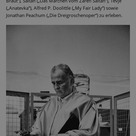
Braut“), Saltan („Das Märchen vom Zaren Saltan“), Tevje
(„Anatevka“), Alfred P. Doolittle („My Fair Lady“) sowie
Jonathan Peachum („Die Dreigroschenoper“) zu erleben.