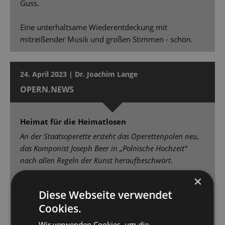
Guss.
Eine unterhaltsame Wiederentdeckung mit
mitreißender Musik und großen Stimmen - schön.
24. April 2023 | Dr. Joachim Lange
OPERN.NEWS
Heimat für die Heimatlosen
An der Staatsoperette ersteht das Operettenpolen neu,
das Komponist Joseph Beer in „Polnische Hochzeit“
nach allen Regeln der Kunst heraufbeschwört.
×
Johannes Pell und das Orchester der Staatsoperette
Diese Webseite verwendet
gehen mit Lust am Melodienschmelz und zum
Cookies.
aufrauschenden Revuepathos der großen
Ensemblenummern in die Vollen. [...] Der kraftvoll
Wir verwenden Cookies, um die