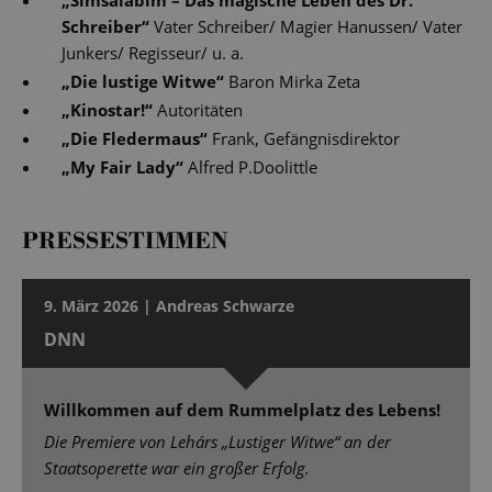
„
Simsalabim – Das magische Leben des Dr.
Schreiber
“
Vater Schreiber/ Magier Hanussen/ Vater
Junkers/ Regisseur/ u. a.
„
Die lustige Witwe
“
Baron Mirka Zeta
„
Kinostar!
“
Autoritäten
„
Die Fledermaus
“
Frank, Gefängnisdirektor
„
My Fair Lady
“
Alfred P.Doolittle
PRESSESTIMMEN
9. März 2026 | Andreas Schwarze
DNN
Willkommen auf dem Rummelplatz des Lebens!
Die Premiere von Lehárs „Lustiger Witwe“ an der
Staatsoperette war ein großer Erfolg.