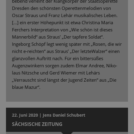
bebend verleiht der Klangkörper der Staatsoperette
Dresden den schönsten Operettenmelodien von
Oscar Straus und Franz Lehár musikalisches Leben.
[…] ein erster Höhepunkt ist etwa Christina Maria
Ferchers Interpretation von „Wie schön ist dieses
Männerbild“ aus Straus’ „Der tapfere Soldat“.
Ingeborg Schöpf legt wenig später mit „Rosen, die wir
nicht e-reichten“ aus Straus’ „Der letzteWalzer“ einen
glanzvollen Auftritt nach. Für ein bittersüßes
Augenzwinkern sorgen zudem Elmar Andree, Niko-
laus Nitzsche und Gerd Wiemer mit Lehárs
„Verrauscht sind längst der Jugend Zeiten“ aus „Die
blaue Mazur“.
22. Juni 2020 | Jens Daniel Schubert
SÄCHSISCHE ZEITUNG