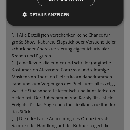
Die zeitkritische Revue „Zwei Krawatten“ von
1929 ist an der Staatsoperette Dresden als
DETAILS ANZEIGEN
große Show zu erleben
[…] Alle Beteiligten verschenken keine Chance für
große Show, Kabarett, Slapstick oder Versuche tiefer
schürfender Charakterisierung eigentlich trivialer
Szenen und Figuren.
[…] eine Revue, die bunter und schriller (originelle
Kostüme von Alexandre Corazzola und stimmige
Masken von Thorsten Fietze) kaum daherkommen
kann und zum Vergnügen des Publikums alles zeigt,
was die Staatsoperette technisch und künstlerisch zu
bieten hat. Der Bühnenraum von Karoly Risz ist ein
Ereignis für das Auge und eine Idealkonstruktion für
das Stück.
[…] Die effektvolle Anordnung des Orchesters als
Rahmen der Handlung auf der Bühne steigert die