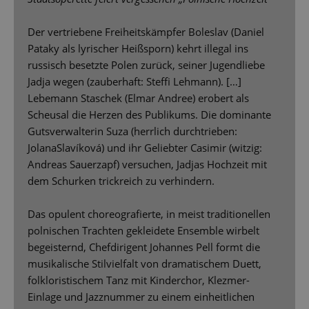
Der vertriebene Freiheitskämpfer Boleslav (Daniel
Pataky als lyrischer Heißsporn) kehrt illegal ins
russisch besetzte Polen zurück, seiner Jugendliebe
Jadja wegen (zauberhaft: Stefﬁ Lehmann). […]
Lebemann Staschek (Elmar Andree) erobert als
Scheusal die Herzen des Publikums. Die dominante
Gutsverwalterin Suza (herrlich durchtrieben:
JolanaSlavíková) und ihr Geliebter Casimir (witzig:
Andreas Sauerzapf) versuchen, Jadjas Hochzeit mit
dem Schurken trickreich zu verhindern.
Das opulent choreograﬁerte, in meist traditionellen
polnischen Trachten gekleidete Ensemble wirbelt
begeisternd, Chefdirigent Johannes Pell formt die
musikalische Stilvielfalt von dramatischem Duett,
folkloristischem Tanz mit Kinderchor, Klezmer-
Einlage und Jazznummer zu einem einheitlichen