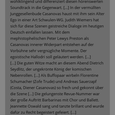
wohlklingend und differenziert diesen hörenswerten
Soundtrack in die Gegenwart. […] In der vermüllten
Junggesellenbude Casanovas haust mit ihm sein Alter
Ego in einer Art Schwulen-WG. Judith Wiemers hat
sich für diese Szenen geistreiche Dialoge im heutigen
Deutsch einfallen lassen. Mit dem
mephistophelischen Peter Lewys Preston als
Casanovas innerer Widerpart entstehen auf der
Vorbühne sehr vergnügliche Momente. Der
egoistische Hallodri soll geläutert werden. […]
[…] Die guten Witze macht an diesem Abend Dietrich
Seydlitz, der ungekrönte König der komischen
Nebenrollen. […] Als Buffopaar wirbeln Florentine
Schumacher (Zofe Trude) und Andreas Sauerzapf
(Costa, Diener Casanovas) so frech und gekonnt über
die Szene […] Die gelungenste Revue-Nummer war
der große Auftritt Barbarinas mit Chor und Ballett.
Jeannette Oswald sang und tanzte brillant und wurde
dafür zu Recht begeistert gefeiert. […]