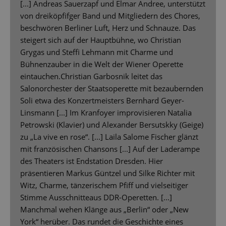
[...] Andreas Sauerzapf und Elmar Andree, unterstützt
von dreiköpfifger Band und Mitgliedern des Chores,
beschwören Berliner Luft, Herz und Schnauze. Das
steigert sich auf der Hauptbühne, wo Christian
Grygas und Steffi Lehmann mit Charme und
Bühnenzauber in die Welt der Wiener Operette
eintauchen.Christian Garbosnik leitet das
Salonorchester der Staatsoperette mit bezaubernden
Soli etwa des Konzertmeisters Bernhard Geyer-
Linsmann [...] Im Kranfoyer improvisieren Natalia
Petrowski (Klavier) und Alexander Bersutskky (Geige)
zu „La vive en rose“. [...] Laila Salome Fischer glänzt
mit französischen Chansons [...] Auf der Laderampe
des Theaters ist Endstation Dresden. Hier
präsentieren Markus Güntzel und Silke Richter mit
Witz, Charme, tänzerischem Pfiff und vielseitiger
Stimme Ausschnitteaus DDR-Operetten. [...]
Manchmal wehen Klänge aus „Berlin“ oder „New
York“ herüber. Das rundet die Geschichte eines