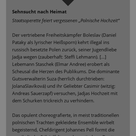
Sehnsucht nach Heimat
Staatsoperette feiert vergessenen „Polnische Hochzeit“
Der vertriebene Freiheitskämpfer Boleslav (Daniel
Pataky als lyrischer Heißsporn) kehrt illegal ins
russisch besetzte Polen zurück, seiner Jugendliebe
Jadja wegen (zauberhaft: Stefﬁ Lehmann). […]
Lebemann Staschek (Elmar Andree) erobert als
Scheusal die Herzen des Publikums. Die dominante
Gutsverwalterin Suza (herrlich durchtrieben:
JolanaSlavíková) und ihr Geliebter Casimir (witzig:
Andreas Sauerzapf) versuchen, Jadjas Hochzeit mit
dem Schurken trickreich zu verhindern.
Das opulent choreograﬁerte, in meist traditionellen
polnischen Trachten gekleidete Ensemble wirbelt
begeisternd, Chefdirigent Johannes Pell formt die