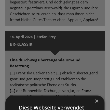
begeistert, fasziniert. Und doch gelingt es dem
Regisseur (Matthias Reichwald), die Figuren und ihre
Geschichten so zu erzählen, dass man ihnen nicht
fremd bleibt. Gutes Theater eben. Applaus, Applaus!
14. April 2024 | Stefan Frey
BR-KLASSIK
Eine durchweg überzeugende Um-und
Besetzung
[...] Franziska Becker spielt [...] absolut überzeugend,
ganz und gar unoperettig und etabliert so die
realistische politische Ebene des Stücks.
[...] der Bühnenbild-Dschungel von Jürgen Franz
Kirner und die großartigen 30er Jahre Kostüme von
×
Daria Kornysheva [...] - eine wahre Augenweide.
Diese Webseite verwendet
Peter Lund denkt die im Libretto angelegten Motive