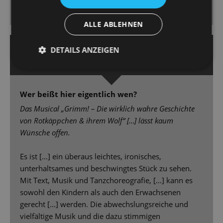
Kinopartitur samt Tosca-Zitat und Bart de Clercq lässt
seine Revuepuppen elegant und witzig tanzen. [...]
ALLE ABLEHNEN
7. Juni 2023 | Friederike Partzsch
DETAILS ANZEIGEN
DRESDNER NEUESTE NACHRICHTEN
Wer beißt hier eigentlich wen?
Das Musical „Grimm! – Die wirklich wahre Geschichte
von Rotkäppchen & ihrem Wolf“ […] lässt kaum
Wünsche offen.
Es ist […] ein überaus leichtes, ironisches,
unterhaltsames und beschwingtes Stück zu sehen.
Mit Text, Musik und Tanzchoreografie, […] kann es
sowohl den Kindern als auch den Erwachsenen
gerecht […] werden. Die abwechslungsreiche und
vielfältige Musik und die dazu stimmigen