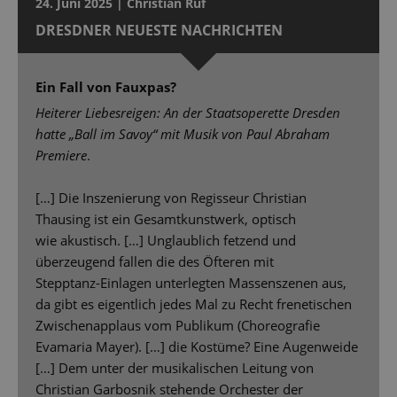
24. Juni 2025 | Christian Ruf
DRESDNER NEUESTE NACHRICHTEN
Ein Fall von Fauxpas?
Heiterer Liebesreigen: An der Staatsoperette Dresden
hatte „Ball im Savoy“ mit Musik von Paul Abraham
Premiere
.
[…] Die Inszenierung von Regisseur Christian
Thausing ist ein Gesamtkunstwerk, optisch
wie akustisch. […] Unglaublich fetzend und
überzeugend fallen die des Öfteren mit
Stepptanz-Einlagen unterlegten Massenszenen aus,
da gibt es eigentlich jedes Mal zu Recht frenetischen
Zwischenapplaus vom Publikum (Choreografie
Evamaria Mayer). […] die Kostüme? Eine Augenweide
[…] Dem unter der musikalischen Leitung von
Christian Garbosnik stehende Orchester der