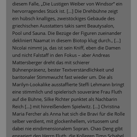
diesem Falle, „Die Lustigen Weiber von Windsor“ ein
hervorragendes Stück ist. […] Die Drehbühne zeigt
ein hübsch knalliges, zweistöckiges Gebäude des
griechischen Ausstatters takis samt Beautysalon,
Pool und Sauna. Die Bezüge der Figuren zueinander
dekliniert Naamat in diesem Biotop klug durch., […]
Nicolai nimmt ja, das ist sein Kniff, eben die Damen
und nicht Falstaff in den Fokus – aber Andreas
Mattersberger dreht das mit schierer
Bühnenpräsenz, bester Textverständlichkeit und
baritonaler Stimmwucht fast wieder um. Die als
Marilyn-Lookalike ausstaffierte Steffi Lehmann bringt
eine stimmlich und spielerisch souveräne Frau Fluth
auf die Bühne, Silke Richter punktet als Nachbarin
Reich […] mit hinreißendem Spielwitz. [...] Christina
Maria Fercher als Anna hat sich die Bravi für die Rolle
selber verdient, mit glockenhellem, virtuosem und
dabei nie eindimensionalem Sopran. Chao Deng gibt
engagiert den Herrn Fluth, die Kollegen Timo Schabel