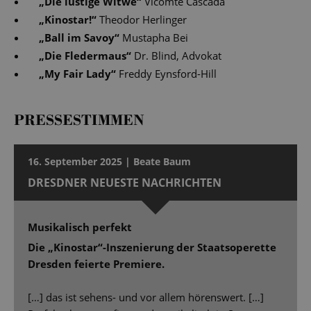
„
Die lustige Witwe
“
Vicomte Cascada
„
Kinostar!
“
Theodor Herlinger
„
Ball im Savoy
“
Mustapha Bei
„
Die Fledermaus
“
Dr. Blind, Advokat
„
My Fair Lady
“
Freddy Eynsford-Hill
PRESSESTIMMEN
16. September 2025 | Beate Baum
DRESDNER NEUESTE NACHRICHTEN
Musikalisch perfekt
Die „Kinostar“-Inszenierung der Staatsoperette
Dresden feierte Premiere.
[…] das ist sehens- und vor allem hörenswert. […]