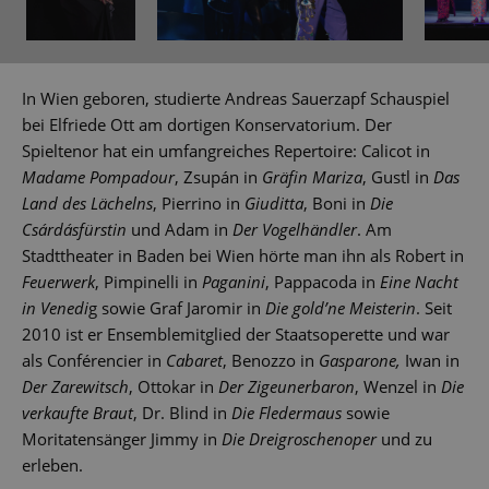
In Wien geboren, studierte Andreas Sauerzapf Schauspiel
bei Elfriede Ott am dortigen Konservatorium. Der
Spieltenor hat ein umfangreiches Repertoire: Calicot in
Madame Pompadour
, Zsupán in
Gräfin Mariza
, Gustl in
Das
Land des Lächelns
, Pierrino in
Giuditta
, Boni in
Die
Csárdásfürstin
und Adam in
Der Vogelhändler
. Am
Stadttheater in Baden bei Wien hörte man ihn als Robert in
Feuerwerk
, Pimpinelli in
Paganini
, Pappacoda in
Eine Nacht
in Venedi
g sowie Graf Jaromir in
Die gold’ne Meisterin
. Seit
2010 ist er Ensemblemitglied der Staatsoperette und war
als Conférencier in
Cabaret
, Benozzo in
Gasparone,
Iwan in
Der Zarewitsch
, Ottokar in
Der Zigeunerbaron
, Wenzel in
Die
verkaufte Braut
, Dr. Blind in
Die Fledermaus
sowie
Moritatensänger Jimmy in
Die Dreigroschenoper
und zu
erleben.