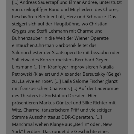
[...] Andreas Sauerzapf und Elmar Andree, unterstützt
von dreiköpfifger Band und Mitgliedern des Chores,
beschwören Berliner Luft, Herz und Schnauze. Das
steigert sich auf der Hauptbühne, wo Christian
Grygas und Steffi Lehmann mit Charme und
Bühnenzauber in die Welt der Wiener Operette
eintauchen.Christian Garbosnik leitet das
Salonorchester der Staatsoperette mit bezaubernden
Soli etwa des Konzertmeisters Bernhard Geyer-
Linsmann [...] Im Kranfoyer improvisieren Natalia
Petrowski (Klavier) und Alexander Bersutskky (Geige)
zu „La vive en rose“. [...] Laila Salome Fischer glänzt
mit französischen Chansons [...] Auf der Laderampe
des Theaters ist Endstation Dresden. Hier
präsentieren Markus Güntzel und Silke Richter mit
Witz, Charme, tänzerischem Pfiff und vielseitiger
Stimme Ausschnitteaus DDR-Operetten. [...]
Manchmal wehen Klänge aus „Berlin“ oder „New
York“ herüber. Das rundet die Geschichte eines