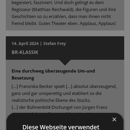
begeistert, fasziniert. Und doch gelingt es dem
Regisseur (Matthias Reichwald), die Figuren und ihre
Geschichten so zu erzählen, dass man ihnen nicht
fremd bleibt. Gutes Theater eben. Applaus, Applaus!
14. April 2024 | Stefan Frey
BR-KLASSIK
Eine durchweg überzeugende Um-und
Besetzung
[...] Franziska Becker spielt [...] absolut überzeugend,
ganz und gar unoperettig und etabliert so die
realistische politische Ebene des Stücks.
[...] der Bühnenbild-Dschungel von Jürgen Franz
Kirner und die großartigen 30er Jahre Kostüme von
×
Daria Kornysheva [...] - eine wahre Augenweide.
Diese Webseite verwendet
Peter Lund denkt die im Libretto angelegten Motive