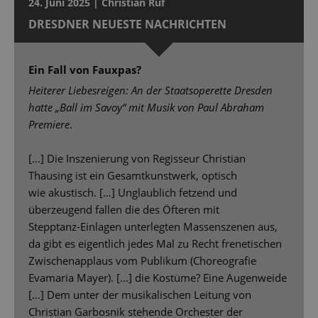
24. Juni 2025 | Christian Ruf
DRESDNER NEUESTE NACHRICHTEN
Ein Fall von Fauxpas?
Heiterer Liebesreigen: An der Staatsoperette Dresden
hatte „Ball im Savoy“ mit Musik von Paul Abraham
Premiere
.
[…] Die Inszenierung von Regisseur Christian
Thausing ist ein Gesamtkunstwerk, optisch
wie akustisch. […] Unglaublich fetzend und
überzeugend fallen die des Öfteren mit
Stepptanz-Einlagen unterlegten Massenszenen aus,
da gibt es eigentlich jedes Mal zu Recht frenetischen
Zwischenapplaus vom Publikum (Choreografie
Evamaria Mayer). […] die Kostüme? Eine Augenweide
[…] Dem unter der musikalischen Leitung von
Christian Garbosnik stehende Orchester der