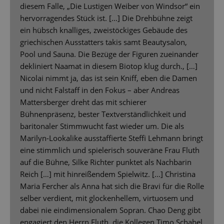
diesem Falle, „Die Lustigen Weiber von Windsor“ ein
hervorragendes Stück ist. […] Die Drehbühne zeigt
ein hübsch knalliges, zweistöckiges Gebäude des
griechischen Ausstatters takis samt Beautysalon,
Pool und Sauna. Die Bezüge der Figuren zueinander
dekliniert Naamat in diesem Biotop klug durch., […]
Nicolai nimmt ja, das ist sein Kniff, eben die Damen
und nicht Falstaff in den Fokus – aber Andreas
Mattersberger dreht das mit schierer
Bühnenpräsenz, bester Textverständlichkeit und
baritonaler Stimmwucht fast wieder um. Die als
Marilyn-Lookalike ausstaffierte Steffi Lehmann bringt
eine stimmlich und spielerisch souveräne Frau Fluth
auf die Bühne, Silke Richter punktet als Nachbarin
Reich […] mit hinreißendem Spielwitz. [...] Christina
Maria Fercher als Anna hat sich die Bravi für die Rolle
selber verdient, mit glockenhellem, virtuosem und
dabei nie eindimensionalem Sopran. Chao Deng gibt
engagiert den Herrn Fluth, die Kollegen Timo Schabel