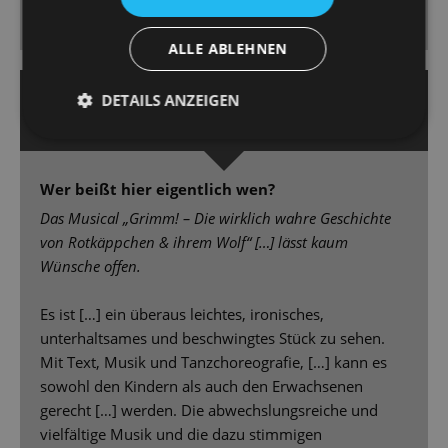
Kinopartitur samt Tosca-Zitat und Bart de Clercq lässt
seine Revuepuppen elegant und witzig tanzen. [...]
ALLE ABLEHNEN
7. Juni 2023 | Friederike Partzsch
DETAILS ANZEIGEN
DRESDNER NEUESTE NACHRICHTEN
Wer beißt hier eigentlich wen?
Das Musical „Grimm! – Die wirklich wahre Geschichte
von Rotkäppchen & ihrem Wolf“ […] lässt kaum
Wünsche offen.
Es ist […] ein überaus leichtes, ironisches,
unterhaltsames und beschwingtes Stück zu sehen.
Mit Text, Musik und Tanzchoreografie, […] kann es
sowohl den Kindern als auch den Erwachsenen
gerecht […] werden. Die abwechslungsreiche und
vielfältige Musik und die dazu stimmigen