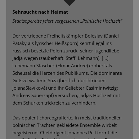
Sehnsucht nach Heimat
Staatsoperette feiert vergessenen „Polnische Hochzeit“
Der vertriebene Freiheitskämpfer Boleslav (Daniel
Pataky als lyrischer Heißsporn) kehrt illegal ins
russisch besetzte Polen zurück, seiner Jugendliebe
Jadja wegen (zauberhaft: Stefﬁ Lehmann). […]
Lebemann Staschek (Elmar Andree) erobert als
Scheusal die Herzen des Publikums. Die dominante
Gutsverwalterin Suza (herrlich durchtrieben:
JolanaSlavíková) und ihr Geliebter Casimir (witzig:
Andreas Sauerzapf) versuchen, Jadjas Hochzeit mit
dem Schurken trickreich zu verhindern.
Das opulent choreograﬁerte, in meist traditionellen
polnischen Trachten gekleidete Ensemble wirbelt
begeisternd, Chefdirigent Johannes Pell formt die