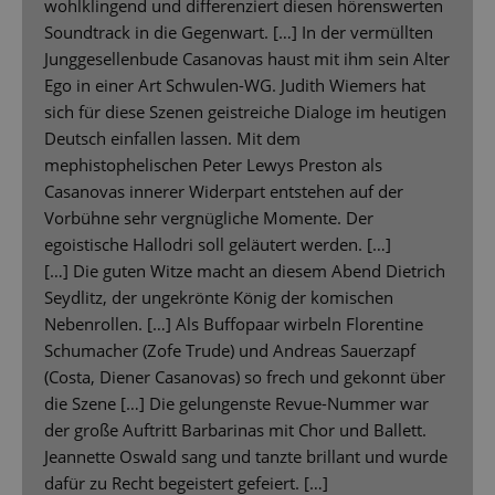
wohlklingend und differenziert diesen hörenswerten
Soundtrack in die Gegenwart. […] In der vermüllten
Junggesellenbude Casanovas haust mit ihm sein Alter
Ego in einer Art Schwulen-WG. Judith Wiemers hat
sich für diese Szenen geistreiche Dialoge im heutigen
Deutsch einfallen lassen. Mit dem
mephistophelischen Peter Lewys Preston als
Casanovas innerer Widerpart entstehen auf der
Vorbühne sehr vergnügliche Momente. Der
egoistische Hallodri soll geläutert werden. […]
[…] Die guten Witze macht an diesem Abend Dietrich
Seydlitz, der ungekrönte König der komischen
Nebenrollen. […] Als Buffopaar wirbeln Florentine
Schumacher (Zofe Trude) und Andreas Sauerzapf
(Costa, Diener Casanovas) so frech und gekonnt über
die Szene […] Die gelungenste Revue-Nummer war
der große Auftritt Barbarinas mit Chor und Ballett.
Jeannette Oswald sang und tanzte brillant und wurde
dafür zu Recht begeistert gefeiert. […]