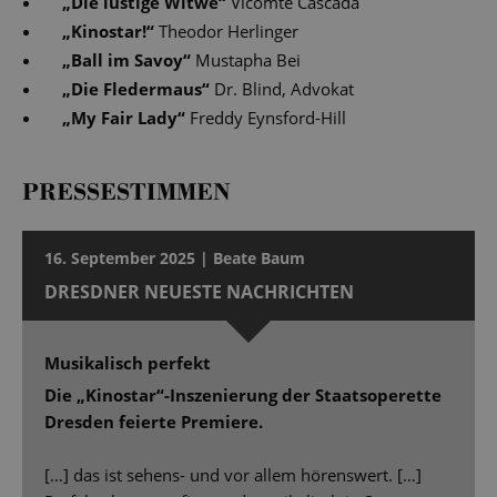
„
Die lustige Witwe
“
Vicomte Cascada
„
Kinostar!
“
Theodor Herlinger
„
Ball im Savoy
“
Mustapha Bei
„
Die Fledermaus
“
Dr. Blind, Advokat
„
My Fair Lady
“
Freddy Eynsford-Hill
PRESSESTIMMEN
16. September 2025 | Beate Baum
DRESDNER NEUESTE NACHRICHTEN
Musikalisch perfekt
Die „Kinostar“-Inszenierung der Staatsoperette
Dresden feierte Premiere.
[…] das ist sehens- und vor allem hörenswert. […]