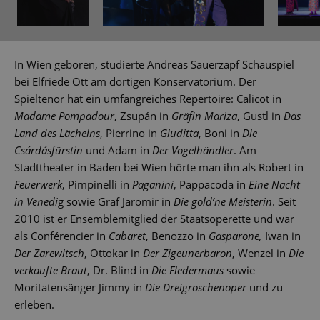
In Wien geboren, studierte Andreas Sauerzapf Schauspiel
bei Elfriede Ott am dortigen Konservatorium. Der
Spieltenor hat ein umfangreiches Repertoire: Calicot in
Madame Pompadour
, Zsupán in
Gräfin Mariza
, Gustl in
Das
Land des Lächelns
, Pierrino in
Giuditta
, Boni in
Die
Csárdásfürstin
und Adam in
Der Vogelhändler
. Am
Stadttheater in Baden bei Wien hörte man ihn als Robert in
Feuerwerk
, Pimpinelli in
Paganini
, Pappacoda in
Eine Nacht
in Venedi
g sowie Graf Jaromir in
Die gold’ne Meisterin
. Seit
2010 ist er Ensemblemitglied der Staatsoperette und war
als Conférencier in
Cabaret
, Benozzo in
Gasparone,
Iwan in
Der Zarewitsch
, Ottokar in
Der Zigeunerbaron
, Wenzel in
Die
verkaufte Braut
, Dr. Blind in
Die Fledermaus
sowie
Moritatensänger Jimmy in
Die Dreigroschenoper
und zu
erleben.