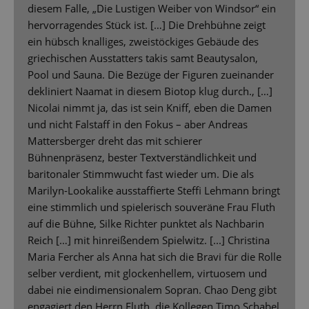
diesem Falle, „Die Lustigen Weiber von Windsor“ ein
hervorragendes Stück ist. […] Die Drehbühne zeigt
ein hübsch knalliges, zweistöckiges Gebäude des
griechischen Ausstatters takis samt Beautysalon,
Pool und Sauna. Die Bezüge der Figuren zueinander
dekliniert Naamat in diesem Biotop klug durch., […]
Nicolai nimmt ja, das ist sein Kniff, eben die Damen
und nicht Falstaff in den Fokus – aber Andreas
Mattersberger dreht das mit schierer
Bühnenpräsenz, bester Textverständlichkeit und
baritonaler Stimmwucht fast wieder um. Die als
Marilyn-Lookalike ausstaffierte Steffi Lehmann bringt
eine stimmlich und spielerisch souveräne Frau Fluth
auf die Bühne, Silke Richter punktet als Nachbarin
Reich […] mit hinreißendem Spielwitz. [...] Christina
Maria Fercher als Anna hat sich die Bravi für die Rolle
selber verdient, mit glockenhellem, virtuosem und
dabei nie eindimensionalem Sopran. Chao Deng gibt
engagiert den Herrn Fluth, die Kollegen Timo Schabel