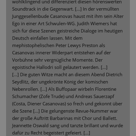
wohlklingend und differenziert diesen hörenswerten
Soundtrack in die Gegenwart. […] In der vermüllten
Junggesellenbude Casanovas haust mit ihm sein Alter
Ego in einer Art Schwulen-WG. Judith Wiemers hat
sich für diese Szenen geistreiche Dialoge im heutigen
Deutsch einfallen lassen. Mit dem
mephistophelischen Peter Lewys Preston als
Casanovas innerer Widerpart entstehen auf der
Vorbühne sehr vergnügliche Momente. Der
egoistische Hallodri soll geläutert werden. […]
[…] Die guten Witze macht an diesem Abend Dietrich
Seydlitz, der ungekrönte König der komischen
Nebenrollen. […] Als Buffopaar wirbeln Florentine
Schumacher (Zofe Trude) und Andreas Sauerzapf
(Costa, Diener Casanovas) so frech und gekonnt über
die Szene […] Die gelungenste Revue-Nummer war
der große Auftritt Barbarinas mit Chor und Ballett.
Jeannette Oswald sang und tanzte brillant und wurde
dafür zu Recht begeistert gefeiert. […]