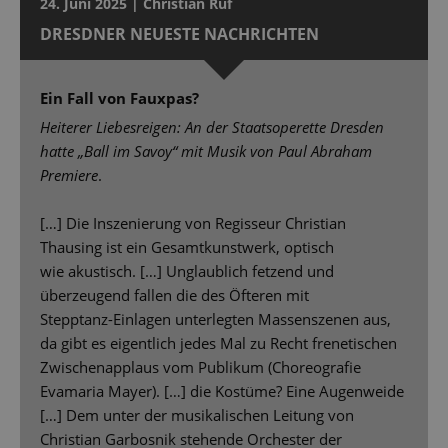
24. Juni 2025 | Christian Ruf
DRESDNER NEUESTE NACHRICHTEN
Ein Fall von Fauxpas?
Heiterer Liebesreigen: An der Staatsoperette Dresden
hatte „Ball im Savoy“ mit Musik von Paul Abraham
Premiere
.
[…] Die Inszenierung von Regisseur Christian
Thausing ist ein Gesamtkunstwerk, optisch
wie akustisch. […] Unglaublich fetzend und
überzeugend fallen die des Öfteren mit
Stepptanz-Einlagen unterlegten Massenszenen aus,
da gibt es eigentlich jedes Mal zu Recht frenetischen
Zwischenapplaus vom Publikum (Choreografie
Evamaria Mayer). […] die Kostüme? Eine Augenweide
[…] Dem unter der musikalischen Leitung von
Christian Garbosnik stehende Orchester der