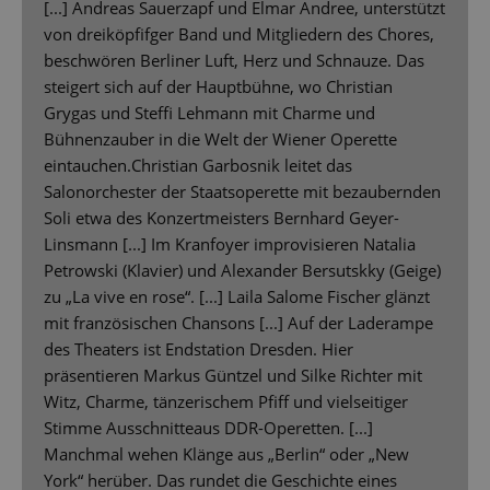
[...] Andreas Sauerzapf und Elmar Andree, unterstützt
von dreiköpfifger Band und Mitgliedern des Chores,
beschwören Berliner Luft, Herz und Schnauze. Das
steigert sich auf der Hauptbühne, wo Christian
Grygas und Steffi Lehmann mit Charme und
Bühnenzauber in die Welt der Wiener Operette
eintauchen.Christian Garbosnik leitet das
Salonorchester der Staatsoperette mit bezaubernden
Soli etwa des Konzertmeisters Bernhard Geyer-
Linsmann [...] Im Kranfoyer improvisieren Natalia
Petrowski (Klavier) und Alexander Bersutskky (Geige)
zu „La vive en rose“. [...] Laila Salome Fischer glänzt
mit französischen Chansons [...] Auf der Laderampe
des Theaters ist Endstation Dresden. Hier
präsentieren Markus Güntzel und Silke Richter mit
Witz, Charme, tänzerischem Pfiff und vielseitiger
Stimme Ausschnitteaus DDR-Operetten. [...]
Manchmal wehen Klänge aus „Berlin“ oder „New
York“ herüber. Das rundet die Geschichte eines