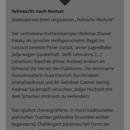
Sehnsucht nach Heimat
Staatsoperette feiert vergessenen „Polnische Hochzeit“
Der vertriebene Freiheitskämpfer Boleslav (Daniel
Pataky als lyrischer Heißsporn) kehrt illegal ins
russisch besetzte Polen zurück, seiner Jugendliebe
Jadja wegen (zauberhaft: Stefﬁ Lehmann). […]
Lebemann Staschek (Elmar Andree) erobert als
Scheusal die Herzen des Publikums. Die dominante
Gutsverwalterin Suza (herrlich durchtrieben:
JolanaSlavíková) und ihr Geliebter Casimir (witzig:
Andreas Sauerzapf) versuchen, Jadjas Hochzeit mit
dem Schurken trickreich zu verhindern.
Das opulent choreograﬁerte, in meist traditionellen
polnischen Trachten gekleidete Ensemble wirbelt
begeisternd, Chefdirigent Johannes Pell formt die