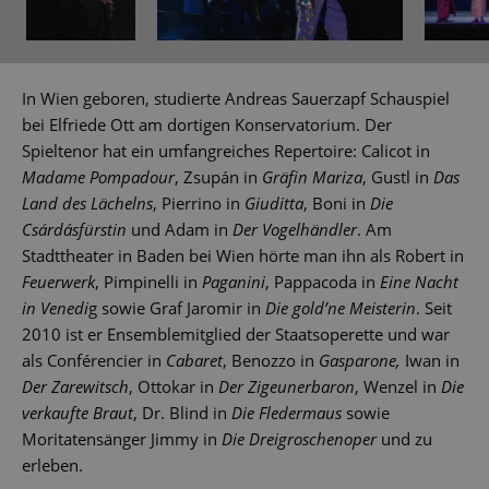
In Wien geboren, studierte Andreas Sauerzapf Schauspiel
bei Elfriede Ott am dortigen Konservatorium. Der
Spieltenor hat ein umfangreiches Repertoire: Calicot in
Madame Pompadour
, Zsupán in
Gräfin Mariza
, Gustl in
Das
Land des Lächelns
, Pierrino in
Giuditta
, Boni in
Die
Csárdásfürstin
und Adam in
Der Vogelhändler
. Am
Stadttheater in Baden bei Wien hörte man ihn als Robert in
Feuerwerk
, Pimpinelli in
Paganini
, Pappacoda in
Eine Nacht
in Venedi
g sowie Graf Jaromir in
Die gold’ne Meisterin
. Seit
2010 ist er Ensemblemitglied der Staatsoperette und war
als Conférencier in
Cabaret
, Benozzo in
Gasparone,
Iwan in
Der Zarewitsch
, Ottokar in
Der Zigeunerbaron
, Wenzel in
Die
verkaufte Braut
, Dr. Blind in
Die Fledermaus
sowie
Moritatensänger Jimmy in
Die Dreigroschenoper
und zu
erleben.