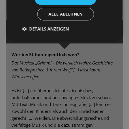
Kinopartitur samt Tosca-Zitat und Bart de Clercq lässt
seine Revuepuppen elegant und witzig tanzen. [...]
ALLE ABLEHNEN
7. Juni 2023 | Friederike Partzsch
DETAILS ANZEIGEN
DRESDNER NEUESTE NACHRICHTEN
Wer beißt hier eigentlich wen?
Das Musical „Grimm! – Die wirklich wahre Geschichte
von Rotkäppchen & ihrem Wolf“ […] lässt kaum
Wünsche offen.
Es ist […] ein überaus leichtes, ironisches,
unterhaltsames und beschwingtes Stück zu sehen.
Mit Text, Musik und Tanzchoreografie, […] kann es
sowohl den Kindern als auch den Erwachsenen
gerecht […] werden. Die abwechslungsreiche und
vielfältige Musik und die dazu stimmigen