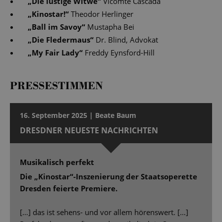
„
Die lustige Witwe
“
Vicomte Cascada
„
Kinostar!
“
Theodor Herlinger
„
Ball im Savoy
“
Mustapha Bei
„
Die Fledermaus
“
Dr. Blind, Advokat
„
My Fair Lady
“
Freddy Eynsford-Hill
PRESSESTIMMEN
16. September 2025 | Beate Baum
DRESDNER NEUESTE NACHRICHTEN
Musikalisch perfekt
Die „Kinostar“-Inszenierung der Staatsoperette
Dresden feierte Premiere.
[…] das ist sehens- und vor allem hörenswert. […]