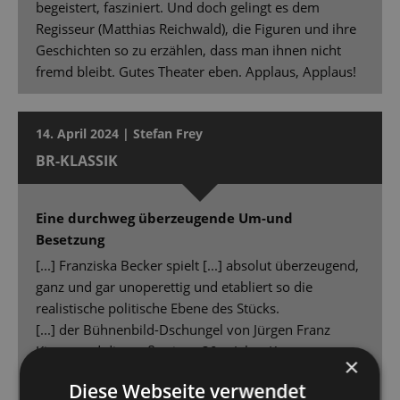
begeistert, fasziniert. Und doch gelingt es dem
Regisseur (Matthias Reichwald), die Figuren und ihre
Geschichten so zu erzählen, dass man ihnen nicht
fremd bleibt. Gutes Theater eben. Applaus, Applaus!
14. April 2024 | Stefan Frey
BR-KLASSIK
Eine durchweg überzeugende Um-und
Besetzung
[...] Franziska Becker spielt [...] absolut überzeugend,
ganz und gar unoperettig und etabliert so die
realistische politische Ebene des Stücks.
[...] der Bühnenbild-Dschungel von Jürgen Franz
Kirner und die großartigen 30er Jahre Kostüme von
×
Daria Kornysheva [...] - eine wahre Augenweide.
Diese Webseite verwendet
Peter Lund denkt die im Libretto angelegten Motive