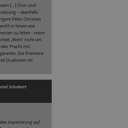
Atem […] Chor und
esetzung – ebenfalls
igent Peter Christian
wohl in leisen wie
ssen zu leiten - wenn
uchtet „Wein’ nicht um
ender Pracht mit
arantie. Die Premiere
und Ovationen im
.
niel Schubert
arken Inszenierung auf