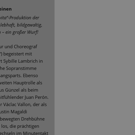
einen
vita“-Produktion der
lebhaft, bildgewaltig,
n – ein großer Wurf!
eur und Choreograf
) begeistert mit
 Sybille Lambrich in
liche Sopranstimme
sangsparts. Ebenso
eiten Hauptrolle als
us Günzel als beim
itfühlender Juan Perón.
 Václac Vallon, der als
ustin Magaldi
uerbewegten Drehbühne
los, die prächtigen
echseln im Minutentakt