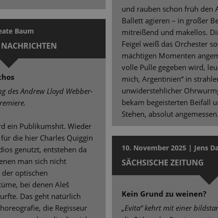
und rauben schon früh den 
Ballett agieren – in großer B
Beate Baum
mitreißend und makellos. Dir
Feigel weiß das Orchester so
 NACHRICHTEN
mächtigen Momenten angeme
volle Pulle gegeben wird, le
thos
mich, Argentinien“ in strahl
unwiderstehlicher Ohrwurmg
ung des Andrew Lloyd Webber-
bekam begeisterten Beifall 
Premiere.
Stehen, absolut angemessen
ird ein Publikumshit. Wieder
für die hier Charles Quiggin
10. November 2025 | Jens Da
ndios genutzt, entstehen da
denen man sich nicht
SÄCHSISCHE ZEITUNG
l der optischen
tüme, bei denen Aleš
Kein Grund zu weinen?
urfte. Das geht natürlich
horeografie, die Regisseur
„Evita“ kehrt mit einer bildst