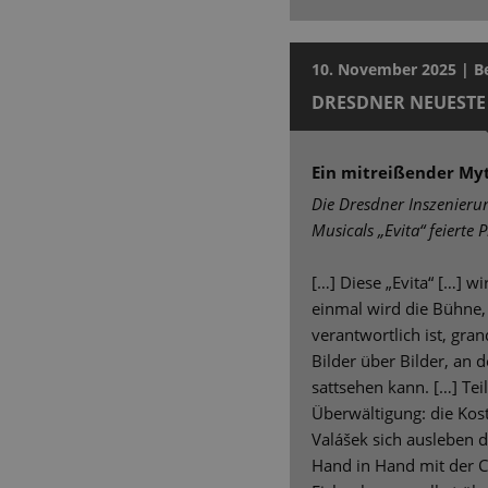
10. November 2025 | 
DRESDNER NEUESTE
Ein mitreißender My
Die Dresdner Inszenier
Musicals „Evita“ feierte 
[…] Diese „Evita“ […] w
einmal wird die Bühne, 
verantwortlich ist, gra
Bilder über Bilder, an 
sattsehen kann. […] Tei
Überwältigung: die Kos
Valášek sich ausleben d
Hand in Hand mit der C