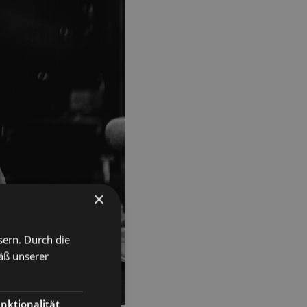
×
sern. Durch die
äß unserer
nktionalität