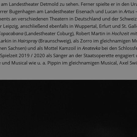
´am Landestheater Detmold zu sehen. Ferner spielte er in den U
rrer Bugenhagen am Landestheater Eisenach und Lucan in
Artus 
ments an verschiedenen Theatern in Deutschland und der Schweiz.
 Leipzig, anschließend ebenfalls in Wuppertal, Erfurt und St. Gal
Copacabana
(Landestheater Coburg), Robert Martin in
Hochzeit mi
arkin in
Hairspray
(Braunschweig), als Zorro im gleichnamigen Mus
en Sachsen) und als Mottel Kamzoil in
Anatevka
bei den Schlossf
 Spielzeit 2019 / 2020 als Sänger an der Staatsoperette engagiert 
 und Musical wie u. a. Pippin im gleichnamigen Musical, Axel Swif