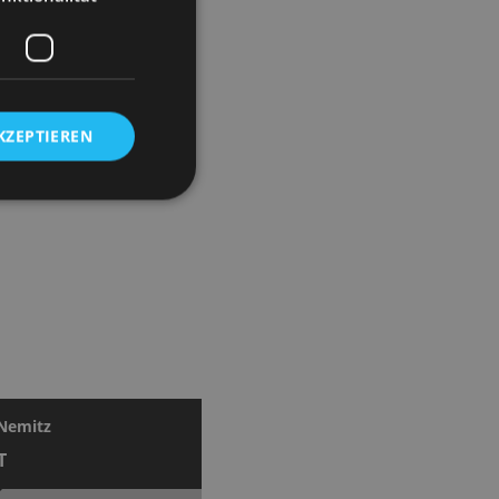
n. Mit feinem Gespür für
KZEPTIEREN
 Nemitz
T