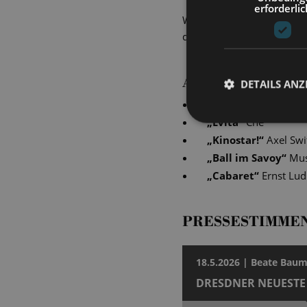
erforderlic
Während unserer Vorstellu
den Moment fing Lutz Mich
AKTUELLE PRO
DETAILS ANZ
„
Simsalabim – Das 
„
Evita
“
Che
„
Kinostar!
“
Axel Swi
„
Ball im Savoy
“
Mus
„
Cabaret
“
Ernst Lu
PRESSESTIMME
18.5.2026 | Beate Bau
DRESDNER NEUESTE