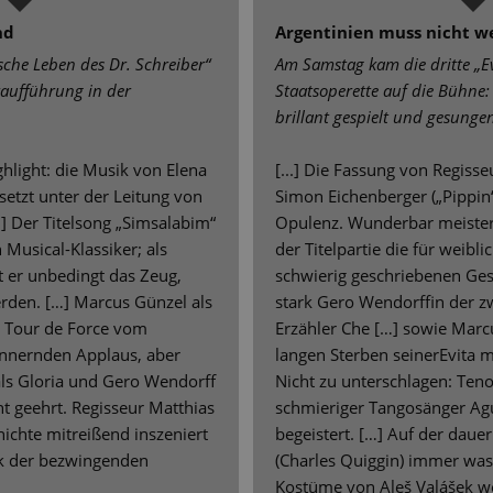
nd
Argentinien muss nicht w
che Leben des Dr. Schreiber“
Am Samstag kam die dritte „E
Uraufführung in der
Staatsoperette auf die Bühne: 
brillant gespielt und gesunge
hlight: die Musik von Elena
[...] Die Fassung von Regiss
setzt unter der Leitung von
Simon Eichenberger („Pippin“
…] Der Titelsong „Simsalabim“
Opulenz. Wunderbar meistert
n Musical-Klassiker; als
der Titelpartie die für weib
 er unbedingt das Zeug,
schwierig geschriebenen Ge
erden. […] Marcus Günzel als
stark Gero Wendorffin der zw
ne Tour de Force vom
Erzähler Che […] sowie Marc
nnernden Applaus, aber
langen Sterben seinerEvita m
als Gloria und Gero Wendorff
Nicht zu unterschlagen: Tenor
t geehrt. Regisseur Matthias
schmieriger Tangosänger Ag
ichte mitreißend inszeniert
begeistert. […] Auf der da
nk der bezwingenden
(Charles Quiggin) immer was 
Kostüme von Aleš Valášek w