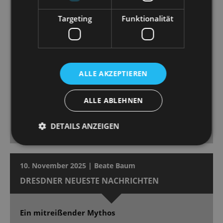
Aleš Valášek wechseln im Minutentakt und rauben
Targeting
Funktionalität
schon früh den Atem […] Chor und Ballett agieren –
in großer Besetzung – ebenfalls mitreißend und
makellos. Dirigent Peter Christian Feigel weiß das
Orchester sowohl in leisen wie mächtigen Momenten
angemessen zu leiten - wenn volle Pulle gegeben
ALLE AKZEPTIEREN
wird, leuchtet „Wein’ nicht um mich, Argentinien“ in
strahlender Pracht mit unwiderstehlicher
ALLE ABLEHNEN
Ohrwurmgarantie. Die Premiere bekam begeisterten
Beifall und Ovationen im Stehen, absolut
DETAILS ANZEIGEN
angemessen.
10. November 2025 | Beate Baum
DRESDNER NEUESTE NACHRICHTEN
Ein mitreißender Mythos