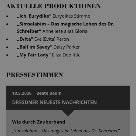
AKTUELLE PRODUKTIONEN
„
Ich, Eurydike
“
Eurydikes Stimme
„
Simsalabim – Das magische Leben des Dr.
Schreiber
“
Anneliese alias Gloria
„
Evita
“
Eva (Evita) Perón
„
Ball im Savoy
“
Daisy Parker
„
My Fair Lady
“
Eliza Doolittle
PRESSESTIMMEN
18.5.2026 | Beate Baum
DRESDNER NEUESTE NACHRICHTEN
Wie durch Zauberhand
„Simsalabim – Das magische Leben des Dr. Schreiber“