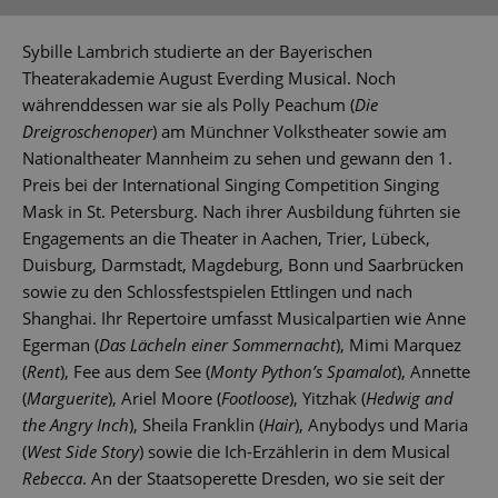
Sybille Lambrich studierte an der Bayerischen
Theaterakademie August Everding Musical. Noch
währenddessen war sie als Polly Peachum (
Die
Dreigroschenoper
) am Münchner Volkstheater sowie am
Nationaltheater Mannheim zu sehen und gewann den 1.
Preis bei der International Singing Competition Singing
Mask in St. Petersburg. Nach ihrer Ausbildung führten sie
Engagements an die Theater in Aachen, Trier, Lübeck,
Duisburg, Darmstadt, Magdeburg, Bonn und Saarbrücken
sowie zu den Schlossfestspielen Ettlingen und nach
Shanghai. Ihr Repertoire umfasst Musicalpartien wie Anne
Egerman (
Das Lächeln einer Sommernacht
), Mimi Marquez
(
Rent
), Fee aus dem See (
Monty Python’s Spamalot
), Annette
(
Marguerite
), Ariel Moore (
Footloose
), Yitzhak (
Hedwig and
the Angry Inch
), Sheila Franklin (
Hair
), Anybodys und Maria
(
West Side Story
) sowie die Ich-Erzählerin in dem Musical
Rebecca
. An der Staatsoperette Dresden, wo sie seit der