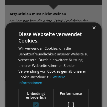
Argentinien muss nicht weinen
Am Samstag kam die dritte „Evita“-Produktion der
×
Staatsoperette auf die Bühne: lebhaft, bildgewaltig,
brillant gespielt und gesungen – ein großer Wurf!
Diese Webseite verwendet
Cookies.
[...] Die Fassung von Regisseur und Choreograf
Wir verwenden Cookies, um die
Simon Eichenberger („Pippin“) begeistert mit
Benutzerfreundlichkeit unserer Website zu
Opulenz. Wunderbar meistert Sybille Lambrich in der
verbessern. Durch die weitere Nutzung
Titelpartie die für weibliche Sopranstimme schwierig
unserer Webseite stimmen Sie der
geschriebenen Gesangsparts. Ebenso stark Gero
Verwendung von Cookies gemäß unserer
Wendorffin der zweiten Hauptrolle als Erzähler Che
Cookie-Richtlinie zu.
Weitere
[…] sowie Marcus Günzel als beim langen Sterben
Informationen
seinerEvita mitfühlender Juan Perón. Nicht zu
unterschlagen: Tenor Václac Vallon, der als
Unbedingt
Performance
schmieriger Tangosänger Agustin Magaldi begeistert.
erforderlich
[…] Auf der dauerbewegten Drehbühne (Charles
Quiggin) immer was los, die prächtigen Kostüme von