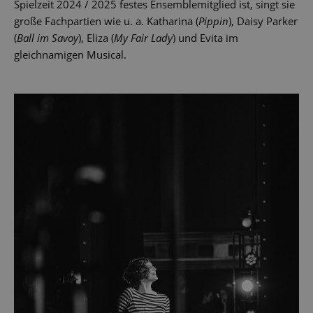
Spielzeit 2024 / 2025 festes Ensemblemitglied ist, singt sie
große Fachpartien wie u. a. Katharina (
Pippin
), Daisy Parker
(
Ball im Savoy
), Eliza (
My Fair Lady
) und Evita im
gleichnamigen Musical.