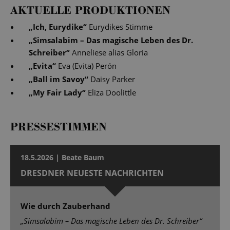
AKTUELLE PRODUKTIONEN
„
Ich, Eurydike
“
Eurydikes Stimme
„
Simsalabim – Das magische Leben des Dr.
Schreiber
“
Anneliese alias Gloria
„
Evita
“
Eva (Evita) Perón
„
Ball im Savoy
“
Daisy Parker
„
My Fair Lady
“
Eliza Doolittle
PRESSESTIMMEN
18.5.2026 | Beate Baum
DRESDNER NEUESTE NACHRICHTEN
Wie durch Zauberhand
„Simsalabim – Das magische Leben des Dr. Schreiber“