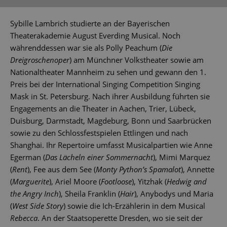
Sybille Lambrich studierte an der Bayerischen
Theaterakademie August Everding Musical. Noch
währenddessen war sie als Polly Peachum (
Die
Dreigroschenoper
) am Münchner Volkstheater sowie am
Nationaltheater Mannheim zu sehen und gewann den 1.
Preis bei der International Singing Competition Singing
Mask in St. Petersburg. Nach ihrer Ausbildung führten sie
Engagements an die Theater in Aachen, Trier, Lübeck,
Duisburg, Darmstadt, Magdeburg, Bonn und Saarbrücken
sowie zu den Schlossfestspielen Ettlingen und nach
Shanghai. Ihr Repertoire umfasst Musicalpartien wie Anne
Egerman (
Das Lächeln einer Sommernacht
), Mimi Marquez
(
Rent
), Fee aus dem See (
Monty Python’s Spamalot
), Annette
(
Marguerite
), Ariel Moore (
Footloose
), Yitzhak (
Hedwig and
the Angry Inch
), Sheila Franklin (
Hair
), Anybodys und Maria
(
West Side Story
) sowie die Ich-Erzählerin in dem Musical
Rebecca
. An der Staatsoperette Dresden, wo sie seit der