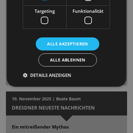
Aleš Valášek wechseln im Minutentakt und rauben
Targeting
Funktionalität
schon früh den Atem […] Chor und Ballett agieren –
in großer Besetzung – ebenfalls mitreißend und
makellos. Dirigent Peter Christian Feigel weiß das
Orchester sowohl in leisen wie mächtigen Momenten
angemessen zu leiten - wenn volle Pulle gegeben
ALLE AKZEPTIEREN
wird, leuchtet „Wein’ nicht um mich, Argentinien“ in
strahlender Pracht mit unwiderstehlicher
ALLE ABLEHNEN
Ohrwurmgarantie. Die Premiere bekam begeisterten
Beifall und Ovationen im Stehen, absolut
DETAILS ANZEIGEN
angemessen.
10. November 2025 | Beate Baum
DRESDNER NEUESTE NACHRICHTEN
Ein mitreißender Mythos