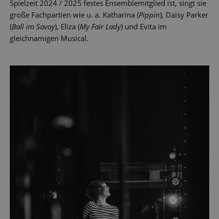
Spielzeit 2024 / 2025 festes Ensemblemitglied ist, singt sie
große Fachpartien wie u. a. Katharina (
Pippin
), Daisy Parker
(
Ball im Savoy
), Eliza (
My Fair Lady
) und Evita im
gleichnamigen Musical.