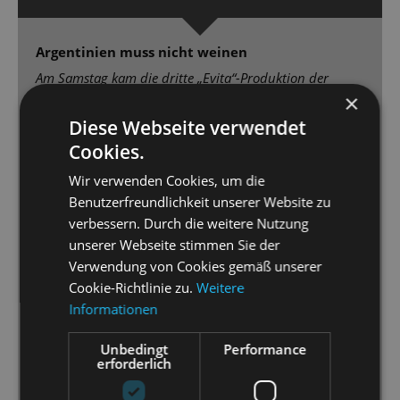
Argentinien muss nicht weinen
Am Samstag kam die dritte „Evita“-Produktion der
×
Staatsoperette auf die Bühne: lebhaft, bildgewaltig,
brillant gespielt und gesungen – ein großer Wurf!
Diese Webseite verwendet
Cookies.
[...] Die Fassung von Regisseur und Choreograf
Wir verwenden Cookies, um die
Simon Eichenberger („Pippin“) begeistert mit
Benutzerfreundlichkeit unserer Website zu
Opulenz. Wunderbar meistert Sybille Lambrich in der
verbessern. Durch die weitere Nutzung
Titelpartie die für weibliche Sopranstimme schwierig
unserer Webseite stimmen Sie der
geschriebenen Gesangsparts. Ebenso stark Gero
Verwendung von Cookies gemäß unserer
Wendorffin der zweiten Hauptrolle als Erzähler Che
Cookie-Richtlinie zu.
Weitere
[…] sowie Marcus Günzel als beim langen Sterben
Informationen
seinerEvita mitfühlender Juan Perón. Nicht zu
unterschlagen: Tenor Václac Vallon, der als
Unbedingt
Performance
schmieriger Tangosänger Agustin Magaldi begeistert.
erforderlich
[…] Auf der dauerbewegten Drehbühne (Charles
Quiggin) immer was los, die prächtigen Kostüme von