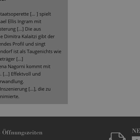
taatsoperette [… ] spielt
ael Ellis Ingram mit
sterung […] Die aus
Dimitra Kalaitzi gibt der
endes Profil und singt
dorf ist als Taugenichts wie
eträger […]
lena Nagorni kommt mit
 […] Effektvoll und
erwandlung.
nszenierung […], die zu
nimierte.
N
-
Öffnungszeiten