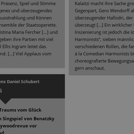
in Präsenz, Spiel und Stimme
Kalaitzi macht ihre Sache gro
igenes und überzeugendes
Gegenpart, Gero Wendorff als 
n Ausstrahlung und Können
überzeugender Hallodri, der 
semble der Staatsoperette.
überzeugt […] Ein wirklicher
istina Maria Fercher […] und
Inszenierung ist jedoch die 
eben ihre Partien mit viel
Harmonists“, sieben männlich
 Ellis Ingram leitet das
verschiedenen Rollen, die f
and. […] Viel Applaus vom
à la Comedian Harmonists bi
choreografierte Bewegungsab
gern anschaut.
ens Daniel Schubert
G
s Traums vom Glück
n Singspiel von Benatzky
llywoodrevue vor
nd.