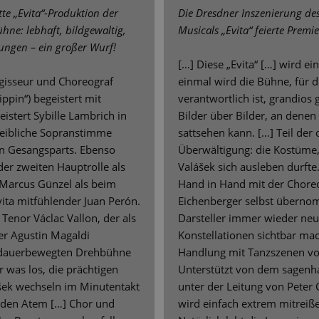
te „Evita“-Produktion der
Die Dresdner Inszenierung de
ühne: lebhaft, bildgewaltig,
Musicals „Evita“ feierte Premie
sungen – ein großer Wurf!
[…] Diese „Evita“ […] wird e
egisseur und Choreograf
einmal wird die Bühne, für d
ppin“) begeistert mit
verantwortlich ist, grandios 
stert Sybille Lambrich in
Bilder über Bilder, an denen
 weibliche Sopranstimme
sattsehen kann. […] Teil der
n Gesangsparts. Ebenso
Überwältigung: die Kostüme,
er zweiten Hauptrolle als
Valášek sich ausleben durfte
 Marcus Günzel als beim
Hand in Hand mit der Choreo
ita mitfühlender Juan Perón.
Eichenberger selbst übernom
 Tenor Václac Vallon, der als
Darsteller immer wieder neu 
er Agustin Magaldi
Konstellationen sichtbar mac
r dauerbewegten Drehbühne
Handlung mit Tanzszenen vor
 was los, die prächtigen
Unterstützt von dem sagenha
šek wechseln im Minutentakt
unter der Leitung von Peter C
 den Atem […] Chor und
wird einfach extrem mitreiße