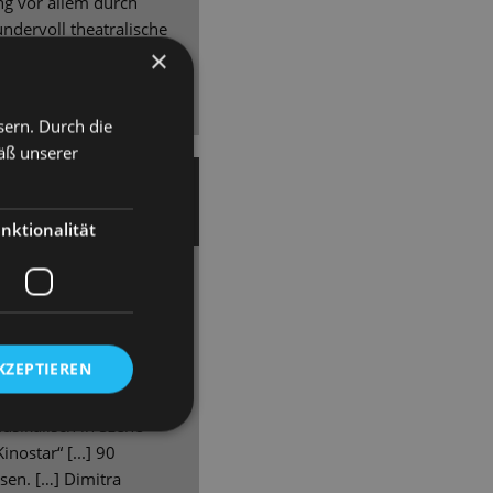
ung vor allem durch
undervoll theatralische
×
r Inszenierung […] eine
s Premierenpublikum
sern. Durch die
äß unserer
 Baum
CHRICHTEN
nktionalität
ng der Staatsoperette
KZEPTIEREN
allem hörenswert. […]
usikalisch in Szene
nostar“ [...] 90
sen. […] Dimitra