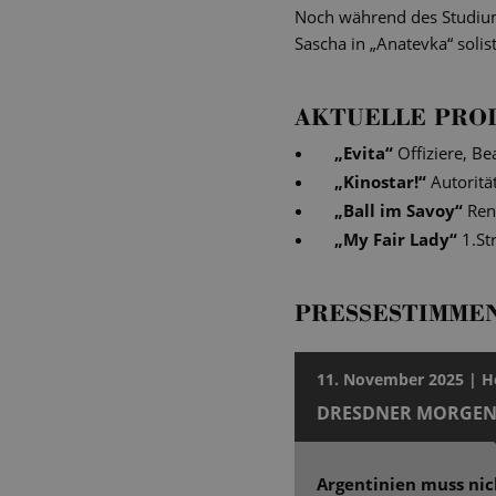
Noch während des Studiums
Sascha in „Anatevka“ solis
AKTUELLE PRO
„
Evita
“
Offiziere, B
„
Kinostar!
“
Autoritä
„
Ball im Savoy
“
Ren
„
My Fair Lady
“
1.St
PRESSESTIMME
11. November 2025 | H
DRESDNER MORGEN
Argentinien muss ni