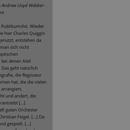
s Andrew Lloyd Webber-
re.
in Publikumshit. Wieder
ie hier Charles Quiggin
genutzt, entstehen da
 man sich nicht
 optischen
 bei denen Aleš
. Das geht natürlich
grafie, die Regisseur
men hat, die die vielen
arrangiert,
ht und ändert, die
antreibt […]
ft guten Orchester
hristian Feigel. […] Da
nd gespielt. […]