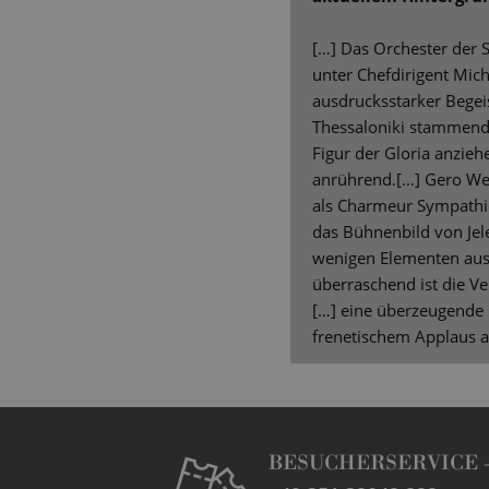
[…] Das Orchester der S
unter Chefdirigent Mich
ausdrucksstarker Begei
Thessaloniki stammende 
Figur der Gloria anzieh
anrührend.[…] Gero Wen
als Charmeur Sympathi
das Bühnenbild von Je
wenigen Elementen aus.
überraschend ist die V
[…] eine überzeugende I
frenetischem Applaus a
BESUCHERSERVICE 