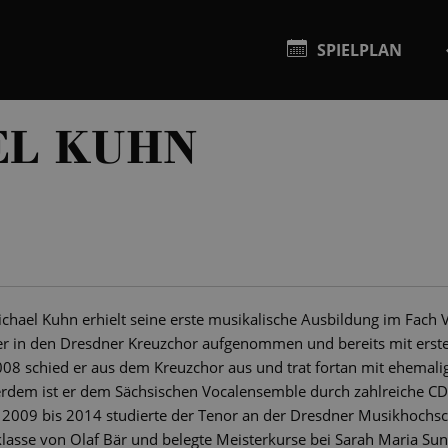
SPIELPLAN
EL KUHN
chael Kuhn erhielt seine erste musikalische Ausbildung im Fach V
er in den Dresdner Kreuzchor aufgenommen und bereits mit erst
008 schied er aus dem Kreuzchor aus und trat fortan mit ehemali
erdem ist er dem Sächsischen Vocalensemble durch zahlreiche C
2009 bis 2014 studierte der Tenor an der Dresdner Musikhochsc
klasse von Olaf Bär und belegte Meisterkurse bei Sarah Maria Sun