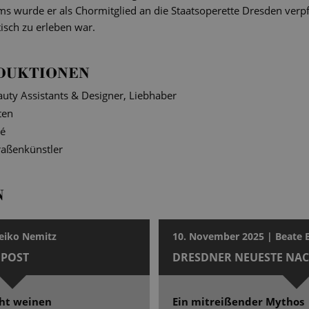
 wurde er als Chormitglied an die Staatsoperette Dresden verpfic
tisch zu erleben war.
DUKTIONEN
eauty Assistants & Designer, Liebhaber
ten
é
raßenkünstler
N
eiko Nemitz
10. November 2025 | Beate
POST
DRESDNER NEUESTE NA
cht weinen
Ein mitreißender Mythos