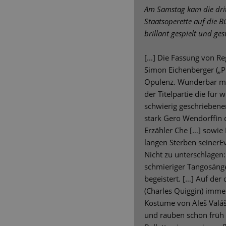
Am Samstag kam die drit
Staatsoperette auf die B
brillant gespielt und ge
[...] Die Fassung von R
Simon Eichenberger („Pi
Opulenz. Wunderbar mei
der Titelpartie die für
schwierig geschriebene
stark Gero Wendorffin d
Erzähler Che […] sowie
langen Sterben seinerEv
Nicht zu unterschlagen:
schmieriger Tangosäng
begeistert. […] Auf de
(Charles Quiggin) immer
Kostüme von Aleš Valá
und rauben schon früh