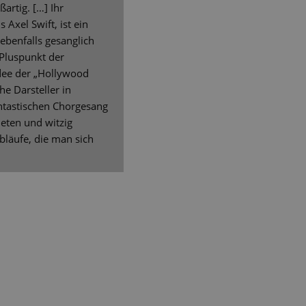
ßartig. […] Ihr
Axel Swift, ist ein
ebenfalls gesanglich
 Pluspunkt der
Idee der „Hollywood
e Darsteller in
antastischen Chorgesang
eten und witzig
läufe, die man sich