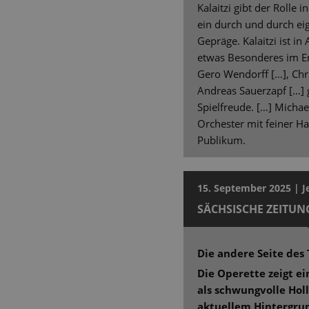
Kalaitzi gibt der Rolle 
ein durch und durch e
Gepräge. Kalaitzi ist i
etwas Besonderes im En
Gero Wendorff […], Chr
Andreas Sauerzapf […] g
Spielfreude. […] Michael
Orchester mit feiner H
Publikum.
15. September 2025 | J
SÄCHSISCHE ZEITUN
Die andere Seite de
Die Operette zeigt ei
als schwungvolle Ho
aktuellem Hintergru