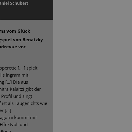
aniel Schubert
ums vom Glück
ngspiel von Benatzky
odrevue vor
perette [… ] spielt
llis Ingram mit
ng […] Die aus
ra Kalaitzi gibt der
Profil und singt
ist als Taugenichts wie
er […]
Nagorni kommt mit
Effektvoll und
dlung.