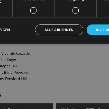
h
ngen entstanden stimmungsvolle Fotografien unserer Solist*inne
en authentische und intime Szenen hinter den Kulissen ein.
EIGEN
ALLE ABLEHNEN
ALLE A
DUKTIONEN
magische Leben des Dr. Schreiber
“
Stabsarzt/ Magier Houdini/ 
“
Vicomte Cascada
 Herlinger
tapha Bei
r. Blind, Advokat
dy Eynsford-Hill
N