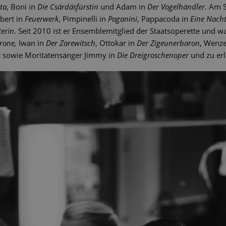
ta
, Boni in
Die Csárdásfürstin
und Adam in
Der Vogelhändler
. Am S
bert in
Feuerwerk
, Pimpinelli in
Paganini
, Pappacoda in
Eine Nacht
terin
. Seit 2010 ist er Ensemblemitglied der Staatsoperette und wa
rone,
Iwan in
Der Zarewitsch
, Ottokar in
Der Zigeunerbaron
, Wenze
s
sowie
Moritatensänger Jimmy in
Die Dreigroschenoper
und zu erl