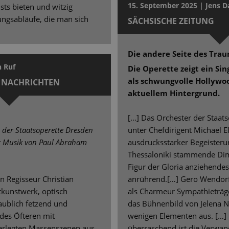
15. September 2025 | Jens D
ts bieten und witzig
ngsabläufe, die man sich
SÄCHSISCHE ZEITUNG
Die andere Seite des Tra
n Ruf
Die Operette zeigt ein Si
als schwungvolle Hollywo
 NACHRICHTEN
aktuellem Hintergrund.
[…] Das Orchester der Staatso
n der Staatsoperette Dresden
unter Chefdirigent Michael E
it Musik von Paul Abraham
ausdrucksstarker Begeisteru
Thessaloniki stammende Dimit
Figur der Gloria anziehendes 
n Regisseur Christian
anrührend.[…] Gero Wendorf 
tkunstwerk, optisch
als Charmeur Sympathieträg
aublich fetzend und
das Bühnenbild von Jelena 
 des Öfteren mit
wenigen Elementen aus. […] 
erlegten Massenszenen aus,
überraschend ist die Verwan