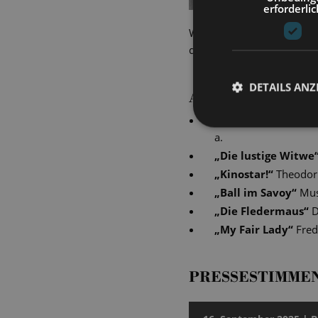
erforderlic
Während unserer Vorstellu
den Moment fing Lutz Mich
DETAILS ANZ
AKTUELLE PRO
„
Simsalabim – Das 
a.
„
Die lustige Witwe
„
Kinostar!
“
Theodor
„
Ball im Savoy
“
Mus
„
Die Fledermaus
“
D
„
My Fair Lady
“
Fred
PRESSESTIMME