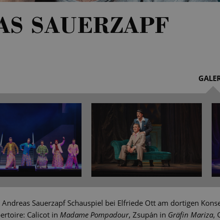
AS SAUERZAPF
GALER
e Andreas Sauerzapf Schauspiel bei Elfriede Ott am dortigen Kons
rtoire: Calicot in
Madame Pompadour
, Zsupán in
Gräfin Mariza
, 