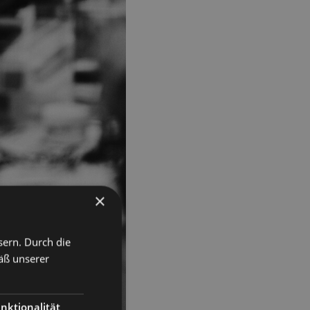
×
sern. Durch die
äß unserer
nktionalität