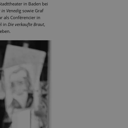
tadttheater in Baden bei
 in Venedi
g sowie Graf
r als Conférencier in
l in
Die verkaufte Braut
,
eben.