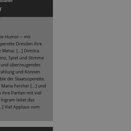
Glaner
T
ise Humor – mit
soperette Dresden ihre
 Weise. […] Dimitra
äsenz, Spiel und Stimme
s und überzeugendes
strahlung und Können
e der Staatsoperette.
a Maria Fercher […] und
ihre Partien mit viel
 Ingram leitet das
[…] Viel Applaus vom