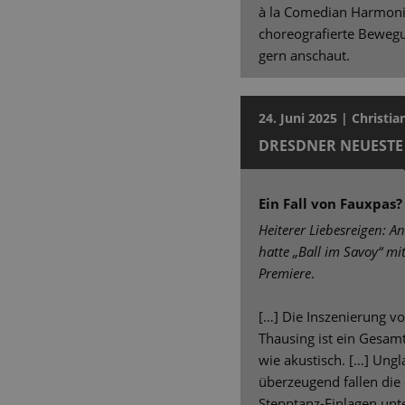
à la Comedian Harmonis
choreografierte Bewegu
gern anschaut.
24. Juni 2025 | Christia
DRESDNER NEUESTE
Ein Fall von Fauxpas?
Heiterer Liebesreigen: A
hatte „Ball im Savoy“ m
Premiere
.
[…] Die Inszenierung vo
Thausing ist ein Gesam
wie akustisch. […] Ungl
überzeugend fallen die
Stepptanz-Einlagen unt