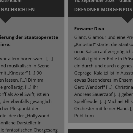
Beate Baum
16. September 2025 | Guido 
 NACHRICHTEN
DRESDNER MORGENPOS
Einsame Diva
nierung der Staatsoperette
Glanz, Glamour und eine Pr
iere.
„Kinostar!“ startet die Staat
neue Saison auf vergnügliche
 vor allem hörenswert. […]
Kalaitzi gibt der Rolle in Pr
und musikalisch in Szene
ein durch und durch eigene
it „Kinostar“ [...] 90
Gepräge. Kalaitzi ist in Aus
n lassen. […] Dimitra
etwas Besonderes im Ensembl
e großartig. […] Ihr
Gero Wendorff […], Christin
f als Axel Swift, ist ein
Andreas Sauerzapf […] geben 
 der ebenfalls gesanglich
Spielfreude. […] Michael Ellis
icher Pluspunkt der
Orchester mit feiner Hand. 
 die Idee der „Hollywood
Publikum.
nliche Darsteller in
die fantastischen Chorgesang