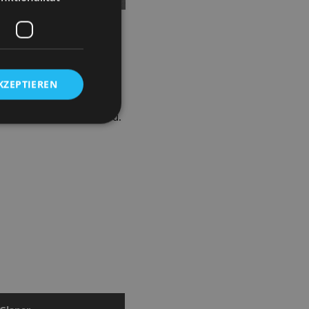
n. Mit feinem Gespür für
KZEPTIEREN
Ed Sullivan/ Offizier 1/ u.