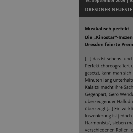
16. September 2025 | 
DRESDNER NEUESTE
Musikalisch perfekt
Die „Kinostar“-Insze
Dresden feierte Prem
[…] das ist sehens- und
Perfekt choreografiert 
gesetzt, kann man sich m
Minuten lang unterhalte
Kalaitzi macht ihre Sach
Gegenpart, Gero Wendorf
überzeugender Hallodri,
überzeugt […] Ein wirkl
Inszenierung ist jedoch
Harmonists“, sieben män
verschiedenen Rollen, 