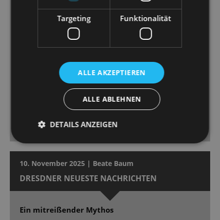
Aleš Valášek wechseln im Minutentakt und rauben
Targeting
Funktionalität
schon früh den Atem […] Chor und Ballett agieren –
in großer Besetzung – ebenfalls mitreißend und
makellos. Dirigent Peter Christian Feigel weiß das
Orchester sowohl in leisen wie mächtigen Momenten
angemessen zu leiten - wenn volle Pulle gegeben
ALLE AKZEPTIEREN
wird, leuchtet „Wein’ nicht um mich, Argentinien“ in
strahlender Pracht mit unwiderstehlicher
ALLE ABLEHNEN
Ohrwurmgarantie. Die Premiere bekam begeisterten
Beifall und Ovationen im Stehen, absolut
DETAILS ANZEIGEN
angemessen.
10. November 2025 | Beate Baum
DRESDNER NEUESTE NACHRICHTEN
Ein mitreißender Mythos