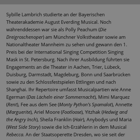
Sybille Lambrich studierte an der Bayerischen
Theaterakademie August Everding Musical. Noch
währenddessen war sie als Polly Peachum (
Die
Dreigroschenoper
) am Münchner Volkstheater sowie am
Nationaltheater Mannheim zu sehen und gewann den 1.
Preis bei der International Singing Competition Singing
Mask in St. Petersburg. Nach ihrer Ausbildung führten sie
Engagements an die Theater in Aachen, Trier, Lübeck,
Duisburg, Darmstadt, Magdeburg, Bonn und Saarbrücken
sowie zu den Schlossfestspielen Ettlingen und nach
Shanghai. Ihr Repertoire umfasst Musicalpartien wie Anne
Egerman (
Das Lächeln einer Sommernacht
), Mimi Marquez
(
Rent
), Fee aus dem See (
Monty Python’s Spamalot
), Annette
(
Marguerite
), Ariel Moore (
Footloose
), Yitzhak (
Hedwig and
the Angry Inch
), Sheila Franklin (
Hair
), Anybodys und Maria
(
West Side Story
) sowie die Ich-Erzählerin in dem Musical
Rebecca
. An der Staatsoperette Dresden, wo sie seit der