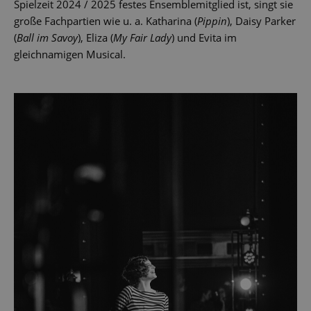
Spielzeit 2024 / 2025 festes Ensemblemitglied ist, singt sie
große Fachpartien wie u. a. Katharina (
Pippin
), Daisy Parker
(
Ball im Savoy
), Eliza (
My Fair Lady
) und Evita im
gleichnamigen Musical.