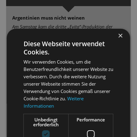
Argentinien muss nicht weinen
Am Samstag kam die dritte „Evita“-Produktion der
×
Staatsoperette auf die Bühne: lebhaft, bildgewaltig,
brillant gespielt und gesungen – ein großer Wurf!
Diese Webseite verwendet
Cookies.
[...] Die Fassung von Regisseur und Choreograf
Wir verwenden Cookies, um die
Simon Eichenberger („Pippin“) begeistert mit
Benutzerfreundlichkeit unserer Website zu
Opulenz. Wunderbar meistert Sybille Lambrich in der
verbessern. Durch die weitere Nutzung
Titelpartie die für weibliche Sopranstimme schwierig
unserer Webseite stimmen Sie der
geschriebenen Gesangsparts. Ebenso stark Gero
Verwendung von Cookies gemäß unserer
Wendorffin der zweiten Hauptrolle als Erzähler Che
Cookie-Richtlinie zu.
Weitere
[…] sowie Marcus Günzel als beim langen Sterben
Informationen
seinerEvita mitfühlender Juan Perón. Nicht zu
unterschlagen: Tenor Václac Vallon, der als
Unbedingt
Performance
schmieriger Tangosänger Agustin Magaldi begeistert.
erforderlich
[…] Auf der dauerbewegten Drehbühne (Charles
Quiggin) immer was los, die prächtigen Kostüme von