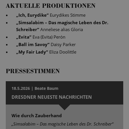
AKTUELLE PRODUKTIONEN
„
Ich, Eurydike
“
Eurydikes Stimme
„
Simsalabim – Das magische Leben des Dr.
Schreiber
“
Anneliese alias Gloria
„
Evita
“
Eva (Evita) Perón
„
Ball im Savoy
“
Daisy Parker
„
My Fair Lady
“
Eliza Doolittle
PRESSESTIMMEN
18.5.2026 | Beate Baum
DRESDNER NEUESTE NACHRICHTEN
Wie durch Zauberhand
„Simsalabim – Das magische Leben des Dr. Schreiber“