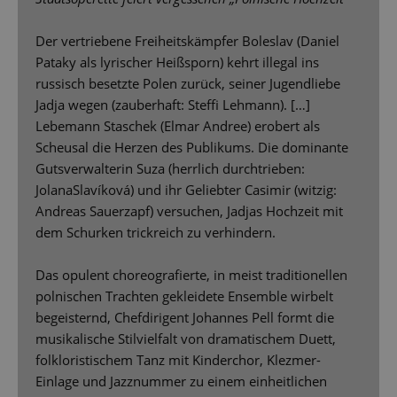
Der vertriebene Freiheitskämpfer Boleslav (Daniel
Pataky als lyrischer Heißsporn) kehrt illegal ins
russisch besetzte Polen zurück, seiner Jugendliebe
Jadja wegen (zauberhaft: Stefﬁ Lehmann). […]
Lebemann Staschek (Elmar Andree) erobert als
Scheusal die Herzen des Publikums. Die dominante
Gutsverwalterin Suza (herrlich durchtrieben:
JolanaSlavíková) und ihr Geliebter Casimir (witzig:
Andreas Sauerzapf) versuchen, Jadjas Hochzeit mit
dem Schurken trickreich zu verhindern.
Das opulent choreograﬁerte, in meist traditionellen
polnischen Trachten gekleidete Ensemble wirbelt
begeisternd, Chefdirigent Johannes Pell formt die
musikalische Stilvielfalt von dramatischem Duett,
folkloristischem Tanz mit Kinderchor, Klezmer-
Einlage und Jazznummer zu einem einheitlichen