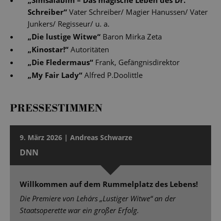
„
Simsalabim – Das magische Leben des Dr.
Schreiber
“
Vater Schreiber/ Magier Hanussen/ Vater
Junkers/ Regisseur/ u. a.
„
Die lustige Witwe
“
Baron Mirka Zeta
„
Kinostar!
“
Autoritäten
„
Die Fledermaus
“
Frank, Gefängnisdirektor
„
My Fair Lady
“
Alfred P.Doolittle
PRESSESTIMMEN
9. März 2026 | Andreas Schwarze
DNN
Willkommen auf dem Rummelplatz des Lebens!
Die Premiere von Lehárs „Lustiger Witwe“ an der
Staatsoperette war ein großer Erfolg.