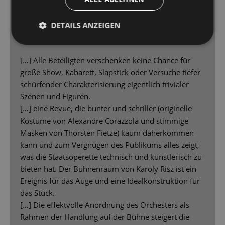
Die zeitkritische Revue „Zwei Krawatten“ von
1929 ist an der Staatsoperette Dresden als
DETAILS ANZEIGEN
große Show zu erleben
[…] Alle Beteiligten verschenken keine Chance für
große Show, Kabarett, Slapstick oder Versuche tiefer
schürfender Charakterisierung eigentlich trivialer
Szenen und Figuren.
[…] eine Revue, die bunter und schriller (originelle
Kostüme von Alexandre Corazzola und stimmige
Masken von Thorsten Fietze) kaum daherkommen
kann und zum Vergnügen des Publikums alles zeigt,
was die Staatsoperette technisch und künstlerisch zu
bieten hat. Der Bühnenraum von Karoly Risz ist ein
Ereignis für das Auge und eine Idealkonstruktion für
das Stück.
[…] Die effektvolle Anordnung des Orchesters als
Rahmen der Handlung auf der Bühne steigert die