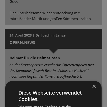
Guss.
Eine unterhaltsame Wiederentdeckung mit
mitreißender Musik und großen Stimmen - schön.
24. April 2023 | Dr. Joachim Lange
OPERN.NEWS
Heimat für die Heimatlosen
An der Staatsoperette ersteht das Operettenpolen neu,
das Komponist Joseph Beer in „Polnische Hochzeit“
nach allen Regeln der Kunst heraufbeschwört.
×
Johannes Pell und das Orchester der Staatsoperette
Diese Webseite verwendet
gehen mit Lust am Melodienschmelz und zum
Cookies.
aufrauschenden Revuepathos der großen
Ensemblenummern in die Vollen. [...] Der kraftvoll
Wir verwenden Cookies, um die