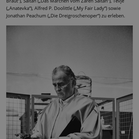
Braut“), Saltan („Das Märchen vom Zaren Saltan“), Tevje
(„Anatevka“), Alfred P. Doolittle („My Fair Lady“) sowie
Jonathan Peachum („Die Dreigroschenoper“) zu erleben.