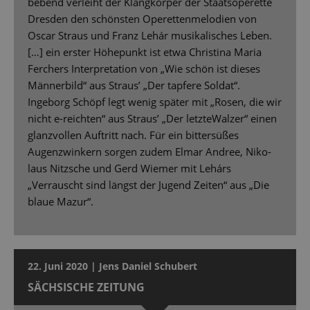
bebend verleiht der Klangkörper der Staatsoperette
Dresden den schönsten Operettenmelodien von
Oscar Straus und Franz Lehár musikalisches Leben.
[…] ein erster Höhepunkt ist etwa Christina Maria
Ferchers Interpretation von „Wie schön ist dieses
Männerbild“ aus Straus’ „Der tapfere Soldat“.
Ingeborg Schöpf legt wenig später mit „Rosen, die wir
nicht e-reichten“ aus Straus’ „Der letzteWalzer“ einen
glanzvollen Auftritt nach. Für ein bittersüßes
Augenzwinkern sorgen zudem Elmar Andree, Niko-
laus Nitzsche und Gerd Wiemer mit Lehárs
„Verrauscht sind längst der Jugend Zeiten“ aus „Die
blaue Mazur“.
22. Juni 2020 | Jens Daniel Schubert
SÄCHSISCHE ZEITUNG