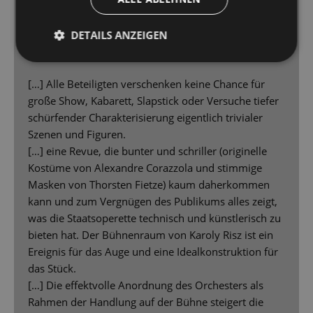
Die zeitkritische Revue „Zwei Krawatten“ von
1929 ist an der Staatsoperette Dresden als
DETAILS ANZEIGEN
große Show zu erleben
[…] Alle Beteiligten verschenken keine Chance für
große Show, Kabarett, Slapstick oder Versuche tiefer
schürfender Charakterisierung eigentlich trivialer
Szenen und Figuren.
[…] eine Revue, die bunter und schriller (originelle
Kostüme von Alexandre Corazzola und stimmige
Masken von Thorsten Fietze) kaum daherkommen
kann und zum Vergnügen des Publikums alles zeigt,
was die Staatsoperette technisch und künstlerisch zu
bieten hat. Der Bühnenraum von Karoly Risz ist ein
Ereignis für das Auge und eine Idealkonstruktion für
das Stück.
[…] Die effektvolle Anordnung des Orchesters als
Rahmen der Handlung auf der Bühne steigert die