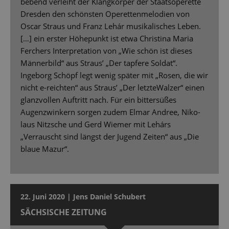
bebend verleiht der Klangkörper der Staatsoperette
Dresden den schönsten Operettenmelodien von
Oscar Straus und Franz Lehár musikalisches Leben.
[…] ein erster Höhepunkt ist etwa Christina Maria
Ferchers Interpretation von „Wie schön ist dieses
Männerbild“ aus Straus’ „Der tapfere Soldat“.
Ingeborg Schöpf legt wenig später mit „Rosen, die wir
nicht e-reichten“ aus Straus’ „Der letzteWalzer“ einen
glanzvollen Auftritt nach. Für ein bittersüßes
Augenzwinkern sorgen zudem Elmar Andree, Niko-
laus Nitzsche und Gerd Wiemer mit Lehárs
„Verrauscht sind längst der Jugend Zeiten“ aus „Die
blaue Mazur“.
22. Juni 2020 | Jens Daniel Schubert
SÄCHSISCHE ZEITUNG