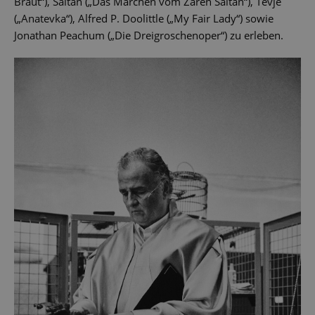
Braut“), Saltan („Das Märchen vom Zaren Saltan“), Tevje
(„Anatevka“), Alfred P. Doolittle („My Fair Lady“) sowie
Jonathan Peachum („Die Dreigroschenoper“) zu erleben.