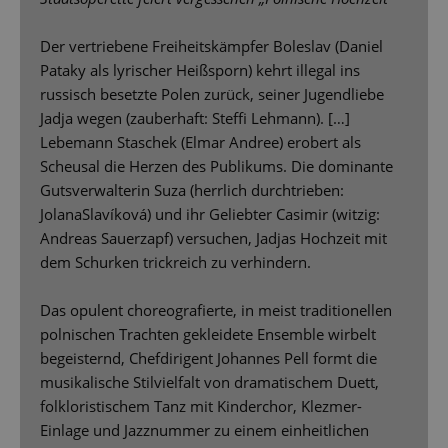
Der vertriebene Freiheitskämpfer Boleslav (Daniel
Pataky als lyrischer Heißsporn) kehrt illegal ins
russisch besetzte Polen zurück, seiner Jugendliebe
Jadja wegen (zauberhaft: Stefﬁ Lehmann). […]
Lebemann Staschek (Elmar Andree) erobert als
Scheusal die Herzen des Publikums. Die dominante
Gutsverwalterin Suza (herrlich durchtrieben:
JolanaSlavíková) und ihr Geliebter Casimir (witzig:
Andreas Sauerzapf) versuchen, Jadjas Hochzeit mit
dem Schurken trickreich zu verhindern.
Das opulent choreograﬁerte, in meist traditionellen
polnischen Trachten gekleidete Ensemble wirbelt
begeisternd, Chefdirigent Johannes Pell formt die
musikalische Stilvielfalt von dramatischem Duett,
folkloristischem Tanz mit Kinderchor, Klezmer-
Einlage und Jazznummer zu einem einheitlichen