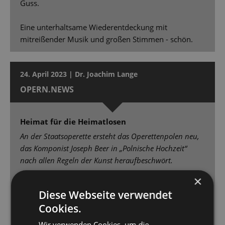
Guss.
Eine unterhaltsame Wiederentdeckung mit
mitreißender Musik und großen Stimmen - schön.
24. April 2023 | Dr. Joachim Lange
OPERN.NEWS
Heimat für die Heimatlosen
An der Staatsoperette ersteht das Operettenpolen neu,
das Komponist Joseph Beer in „Polnische Hochzeit“
nach allen Regeln der Kunst heraufbeschwört.
×
Johannes Pell und das Orchester der Staatsoperette
Diese Webseite verwendet
gehen mit Lust am Melodienschmelz und zum
Cookies.
aufrauschenden Revuepathos der großen
Ensemblenummern in die Vollen. [...] Der kraftvoll
Wir verwenden Cookies, um die