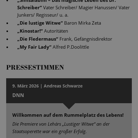
„
Simsalabim – Das magische Leben des Dr.
Schreiber
“
Vater Schreiber/ Magier Hanussen/ Vater
Junkers/ Regisseur/ u. a.
„
Die lustige Witwe
“
Baron Mirka Zeta
„
Kinostar!
“
Autoritäten
„
Die Fledermaus
“
Frank, Gefängnisdirektor
„
My Fair Lady
“
Alfred P.Doolittle
PRESSESTIMMEN
9. März 2026 | Andreas Schwarze
DNN
Willkommen auf dem Rummelplatz des Lebens!
Die Premiere von Lehárs „Lustiger Witwe“ an der
Staatsoperette war ein großer Erfolg.