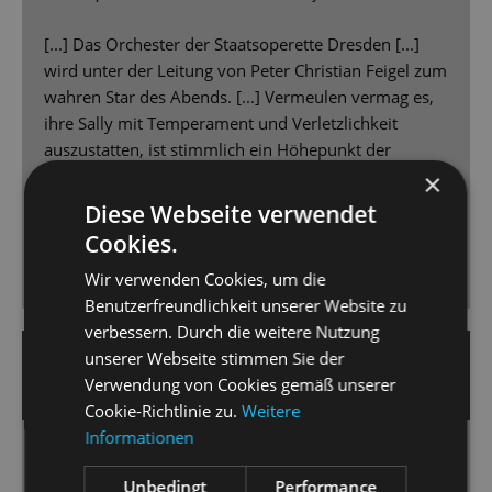
[...] Das Orchester der Staatsoperette Dresden [...]
wird unter der Leitung von Peter Christian Feigel zum
wahren Star des Abends. [...] Vermeulen vermag es,
ihre Sally mit Temperament und Verletzlichkeit
auszustatten, ist stimmlich ein Höhepunkt der
Premiere [...] Marcus Günzel, hat als Conférencier die
×
volle Aufmerksamkeit bei sich. Er ist Showman,
Diese Webseite verwendet
Paradiesvogel, mitreißender Unterhalter, einer, dem
Cookies.
man die Rampensau vom ersten bis zum letzten
Wir verwenden Cookies, um die
Moment abnimmt. [...]
Benutzerfreundlichkeit unserer Website zu
verbessern. Durch die weitere Nutzung
19. April 2025 | Ute Grundmann
unserer Webseite stimmen Sie der
Verwendung von Cookies gemäß unserer
OPERN.NEWS
Cookie-Richtlinie zu.
Weitere
Informationen
Zeitgeschichte mit Fallstricken
Unbedingt
Performance