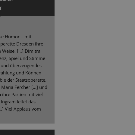
T
ise Humor – mit
soperette Dresden ihre
 Weise. […] Dimitra
äsenz, Spiel und Stimme
s und überzeugendes
strahlung und Können
e der Staatsoperette.
a Maria Fercher […] und
ihre Partien mit viel
 Ingram leitet das
[…] Viel Applaus vom