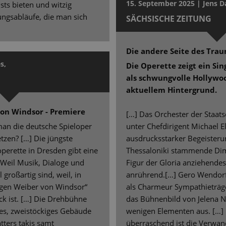
15. September 2025 | Jens D
ts bieten und witzig
ngsabläufe, die man sich
SÄCHSISCHE ZEITUNG
Die andere Seite des Tra
s,
Die Operette zeigt ein Si
als schwungvolle Hollywo
aktuellem Hintergrund.
von Windsor - Premiere
[…] Das Orchester der Staatso
man die deutsche Spieloper
unter Chefdirigent Michael E
zen? […] Die jüngste
ausdrucksstarker Begeisteru
perette in Dresden gibt eine
Thessaloniki stammende Dimit
 Weil Musik, Dialoge und
Figur der Gloria anziehendes 
großartig sind, weil, in
anrührend.[…] Gero Wendorf 
tigen Weiber von Windsor“
als Charmeur Sympathieträg
ck ist. […] Die Drehbühne
das Bühnenbild von Jelena 
ges, zweistöckiges Gebäude
wenigen Elementen aus. […] 
tters takis samt
überraschend ist die Verwan