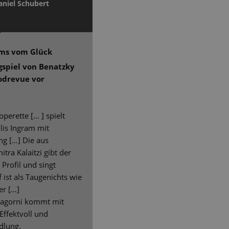
aniel Schubert
ums vom Glück
ngspiel von Benatzky
odrevue vor
perette [… ] spielt
llis Ingram mit
ng […] Die aus
ra Kalaitzi gibt der
Profil und singt
ist als Taugenichts wie
er […]
Nagorni kommt mit
Effektvoll und
dlung.