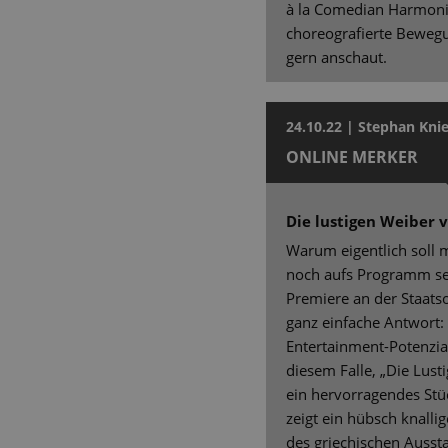
à la Comedian Harmonis
choreografierte Bewegu
gern anschaut.
24.10.22 | Stephan Knie
ONLINE MERKER
Die lustigen Weiber 
Warum eigentlich soll 
noch aufs Programm set
Premiere an der Staatso
ganz einfache Antwort:
Entertainment-Potenzial 
diesem Falle, „Die Lus
ein hervorragendes Stü
zeigt ein hübsch knalli
des griechischen Aussta