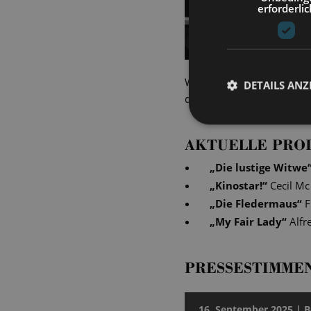
erforderlic
Während unserer Vorstellu
DETAILS ANZ
den Moment fing Lutz Mich
AKTUELLE PRO
„
Die lustige Witwe
„
Kinostar!
“
Cecil Mc
„
Die Fledermaus
“
F
„
My Fair Lady
“
Alfr
PRESSESTIMME
16. September 2025 | 