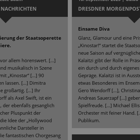
 NACHRICHTEN
DRESDNER MORGENPOS
Einsame Diva
nierung der Staatsoperette
Glanz, Glamour und eine Pr
iere.
„Kinostar!“ startet die Staat
neue Saison auf vergnügliche
 vor allem hörenswert. […]
Kalaitzi gibt der Rolle in Pr
und musikalisch in Szene
ein durch und durch eigene
it „Kinostar“ [...] 90
Gepräge. Kalaitzi ist in Aus
n lassen. […] Dimitra
etwas Besonderes im Ensembl
e großartig. […] Ihr
Gero Wendorff […], Christin
f als Axel Swift, ist ein
Andreas Sauerzapf […] geben 
 der ebenfalls gesanglich
Spielfreude. […] Michael Ellis
icher Pluspunkt der
Orchester mit feiner Hand. 
 die Idee der „Hollywood
Publikum.
nliche Darsteller in
die fantastischen Chorgesang