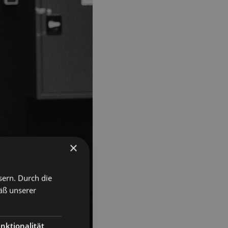
×
sern. Durch die
äß unserer
nktionalität