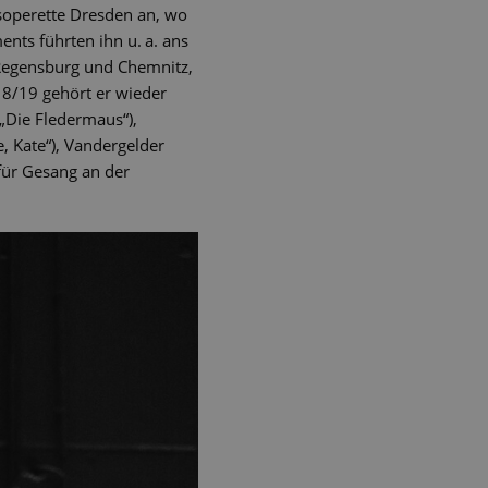
soperette Dresden an, wo
nts führten ihn u. a. ans
 Regensburg und Chemnitz,
18/19 gehört er wieder
(„Die Fledermaus“),
e, Kate“), Vandergelder
 für Gesang an der