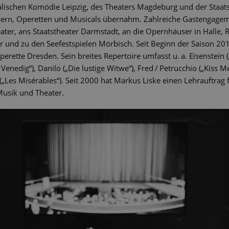
lischen Komödie Leipzig, des Theaters Magdeburg und der Staat
Opern, Operetten und Musicals übernahm. Zahlreiche Gastengageme
ter, ans Staatstheater Darmstadt, an die Opernhäuser in Halle,
r und zu den Seefestspielen Mörbisch. Seit Beginn der Saison 20
rette Dresden. Sein breites Repertoire umfasst u. a. Eisenstein 
enedig“), Danilo („Die lustige Witwe“), Fred / Petrucchio („Kiss M
rt („Les Misérables“). Seit 2000 hat Markus Liske einen Lehrauftrag
Musik und Theater.