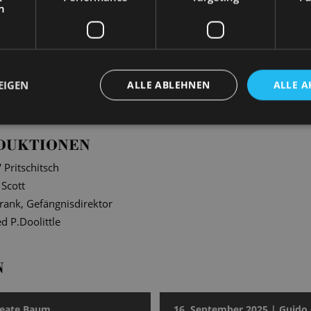
h
ngen entstanden stimmungsvolle Fotografien unserer Solist*inne
EIGEN
ALLE ABLEHNEN
ALLE A
en authentische und intime Szenen hinter den Kulissen ein.
DUKTIONEN
“
Pritschitsch
 Scott
rank, Gefängnisdirektor
ed P.Doolittle
N
Beate Baum
16. September 2025 | Guido 