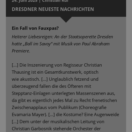
24. Juni 2025 | Christian Ruf
DRESDNER NEUESTE NACHRICHTEN
Ein Fall von Fauxpas?
Heiterer Liebesreigen: An der Staatsoperette Dresden
hatte „Ball im Savoy“ mit Musik von Paul Abraham
Premiere
.
[…] Die Inszenierung von Regisseur Christian
Thausing ist ein Gesamtkunstwerk, optisch
wie akustisch. […] Unglaublich fetzend und
überzeugend fallen die des Öfteren mit
Stepptanz-Einlagen unterlegten Massenszenen aus,
da gibt es eigentlich jedes Mal zu Recht frenetischen
Zwischenapplaus vom Publikum (Choreografie
Evamaria Mayer). […] die Kostüme? Eine Augenweide
[…] Dem unter der musikalischen Leitung von
Christian Garbosnik stehende Orchester der