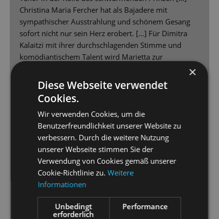
Christina Maria Fercher hat als Bajadere mit
sympathischer Ausstrahlung und schönem Gesang
sofort nicht nur sein Herz erobert. […] Für Dimitra
Kalaitzi mit ihrer durchschlagenden Stimme und
komödiantischem Talent wird Marietta zur
Paraderolle, zumal sie mit Marcus Günzel und
×
Tobias Zepernick zwei großartige Partner hat, die mit
Diese Webseite verwendet
Verve und Wandlungsfähigkeit ihre Rollen gestalten
Cookies.
[…] Regisseurin Cano Restrepo führt die Figuren
Wir verwenden Cookies, um die
genau, hat Gespür für Witz und Situationskomik und
Benutzerfreundlichkeit unserer Website zu
lässt sich von der Musik leiten. […] Chefdirigent
verbessern. Durch die weitere Nutzung
Michael Ellis Ingram lässt Orchester und Ensemble
unserer Webseite stimmen Sie der
viel Entfaltungsraum, gibt dem Wiener Schmäh die
Verwendung von Cookies gemäß unserer
erforderliche Pariser Note, lässt das Temperament
Cookie-Richtlinie zu.
Weitere
und den Rhythmus der ZwanzigerJahre aufklingen
Informationen
[…] Das Publikum war von der optisch opulenten,
musikalisch bewegenden, spielerisch gelungenen
Unbedingt
Performance
und sehr überzeugend gesungenen Premiere
erforderlich