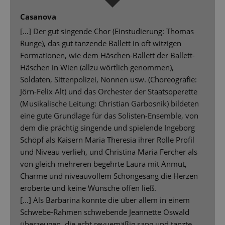
Casanova
[…] Der gut singende Chor (Einstudierung: Thomas
Runge), das gut tanzende Ballett in oft witzigen
Formationen, wie dem Häschen-Ballett der Ballett-
Häschen in Wien (allzu wörtlich genommen),
Soldaten, Sittenpolizei, Nonnen usw. (Choreografie:
Jörn-Felix Alt) und das Orchester der Staatsoperette
(Musikalische Leitung: Christian Garbosnik) bildeten
eine gute Grundlage für das Solisten-Ensemble, von
dem die prächtig singende und spielende Ingeborg
Schöpf als Kaisern Maria Theresia ihrer Rolle Profil
und Niveau verlieh, und Christina Maria Fercher als
von gleich mehreren begehrte Laura mit Anmut,
Charme und niveauvollem Schöngesang die Herzen
eroberte und keine Wünsche offen ließ.
[...] Als Barbarina konnte die über allem in einem
Schwebe-Rahmen schwebende Jeannette Oswald
überzeugen, die echt revuemäßig sang und tanzte,