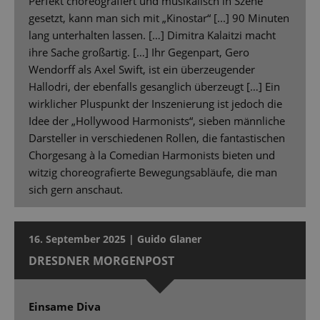
Perfekt choreografiert und musikalisch in Szene
gesetzt, kann man sich mit „Kinostar“ [...] 90 Minuten
lang unterhalten lassen. […] Dimitra Kalaitzi macht
ihre Sache großartig. […] Ihr Gegenpart, Gero
Wendorff als Axel Swift, ist ein überzeugender
Hallodri, der ebenfalls gesanglich überzeugt […] Ein
wirklicher Pluspunkt der Inszenierung ist jedoch die
Idee der „Hollywood Harmonists“, sieben männliche
Darsteller in verschiedenen Rollen, die fantastischen
Chorgesang à la Comedian Harmonists bieten und
witzig choreografierte Bewegungsabläufe, die man
sich gern anschaut.
16. September 2025 | Guido Glaner
DRESDNER MORGENPOST
Einsame Diva