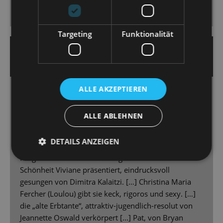
begeistert.
Targeting
Funktionalität
2.9.2024 | Jens Daniel Schubert
SÄCHSISCHE ZEITUNG
ALLE AKZEPTIEREN
Pralles Leben als große Show
[...] Der neue Chefdirigent Michael Ellis Ingram führt
ALLE ABLEHNEN
Orchester, Chor und Solisten zu stimmungsvoller
Interpretation. [...]
DETAILS ANZEIGEN
Silke Richter moderiert augenzwinkernd durchs
Programm. Als Star wird die geheimnisvolle
Schönheit Viviane präsentiert, eindrucksvoll
gesungen von Dimitra Kalaitzi. […] Christina Maria
Fercher (Loulou) gibt sie keck, rigoros und sexy. […]
die „alte Erbtante“, attraktiv-jugendlich-resolut von
Jeannette Oswald verkörpert [...] Pat, von Bryan