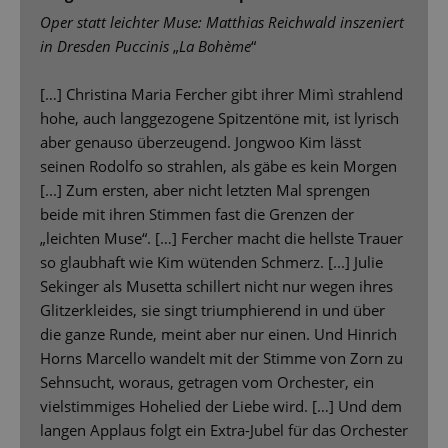
Oper statt leichter Muse: Matthias Reichwald inszeniert
in Dresden Puccinis
„
La Bohème
“
[…] Christina Maria Fercher
gibt ihrer Mimì strahlend
hohe, auch langgezogene Spitzentöne mit, ist lyrisch
aber genauso überzeugend. Jongwoo Kim lässt
seinen Rodolfo so strahlen, als gäbe es kein Morgen
[...] Zum ersten, aber nicht letzten Mal sprengen
beide mit ihren Stimmen fast die Grenzen der
„leichten Muse“. […] Fercher macht die hellste Trauer
so glaubhaft wie Kim wütenden Schmerz. [...] Julie
Sekinger als Musetta schillert nicht nur wegen ihres
Glitzerkleides, sie singt triumphierend in und über
die ganze Runde, meint aber nur einen. Und Hinrich
Horns Marcello wandelt mit der Stimme von Zorn zu
Sehnsucht, woraus, getragen vom Orchester, ein
vielstimmiges Hohelied der Liebe wird. […] Und dem
langen Applaus folgt ein Extra-Jubel für das Orchester