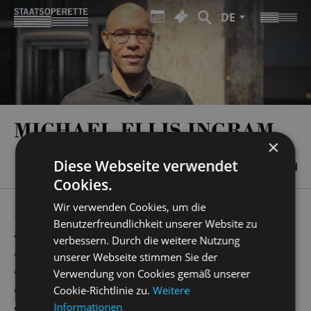
DE
MICHAEL ELLIS INGRAM
×
Diese Webseite verwendet
Cookies.
Wir verwenden Cookies, um die
PRODUCTIONS
Benutzerfreundlichkeit unserer Website zu
„
alfred hitchocks psycho
“
Musikalische Leitung
verbessern. Durch die weitere Nutzung
„
poesie der gegensätze
“
Musikalische Leitung
unserer Webseite stimmen Sie der
„
Hänsel und Gretel
“
Musikalische Leitung
Verwendung von Cookies gemäß unserer
„
ich, eurydike
“
Musikalische Leitung
Cookie-Richtlinie zu.
Weitere
Informationen
„
Simsalabim
“
Musikalische Leitung