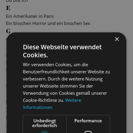
Du bist ich
E
Ein Amerikaner in Paris
Ein bisschen Horror und ein bisschen Sex
G
×
Grimm!
Diese Webseite verwendet
H
Cookies.
Heut‘ Abend lad‘ ich mir die Liebe ein
HIER und JETZT und HIMMELBLAU
Wir verwenden Cookies, um die
Hooray for Hollywood
Benutzerfreundlichkeit unserer Website zu
I
verbessern. Durch die weitere Nutzung
Im Weißen Rössl
unserer Webseite stimmen Sie der
K
Verwendung von Cookies gemäß unserer
Cookie-Richtlinie zu.
Weitere
Kostümverkauf
Informationen
M
Milonga
Unbedingt
Performance
N
erforderlich