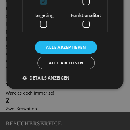
Neujahrskonzert
O
Targeting
Funktionalität
Operette im Osten
P
Party-Time!
Polnische Hochzeit
S
ALLE AKZEPTIEREN
Schöne Töne
Sommernachtsball
ALLE ABLEHNEN
T
The Fantasticks
DETAILS ANZEIGEN
W
Wäre es doch immer so!
Z
Zwei Krawatten
BESUCHERSERVICE