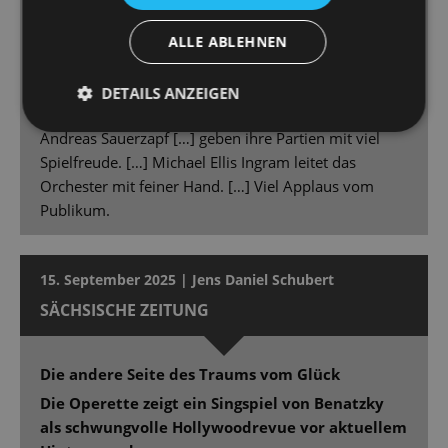
Kalaitzi gibt der Rolle in Präsenz, Spiel und Stimme
ein durch und durch eigenes und überzeugendes
ALLE ABLEHNEN
Gepräge. Kalaitzi ist in Ausstrahlung und Können
etwas Besonderes im Ensemble der Staatsoperette.
DETAILS ANZEIGEN
Gero Wendorff […], Christina Maria Fercher […] und
Andreas Sauerzapf […] geben ihre Partien mit viel
Spielfreude. […] Michael Ellis Ingram leitet das
Orchester mit feiner Hand. […] Viel Applaus vom
Publikum.
15. September 2025 | Jens Daniel Schubert
SÄCHSISCHE ZEITUNG
Die andere Seite des Traums vom Glück
Die Operette zeigt ein Singspiel von Benatzky
als schwungvolle Hollywoodrevue vor aktuellem