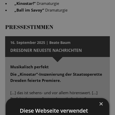
„
Kinostar!
“
Dramaturgie
„
Ball im Savoy
“
Dramaturgie
PRESSESTIMMEN
16. September 2025 | Beate Baum
DRESDNER NEUESTE NACHRICHTEN
Musikalisch perfekt
Die „Kinostar“-Inszenierung der Staatsoperette
Dresden feierte Premiere.
[…] das ist sehens- und vor allem hörenswert. […]
Perfekt choreografiert und musikalisch in Szene
×
gesetzt, kann man sich mit „Kinostar“ [...] 90 Minuten
Diese Webseite verwendet
lang unterhalten lassen. […] Dimitra Kalaitzi macht