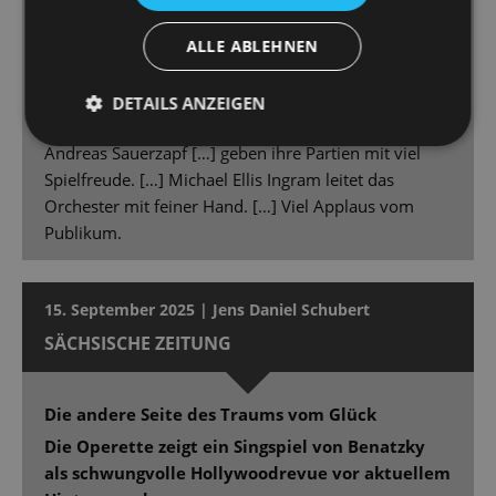
Kalaitzi gibt der Rolle in Präsenz, Spiel und Stimme
ein durch und durch eigenes und überzeugendes
ALLE ABLEHNEN
Gepräge. Kalaitzi ist in Ausstrahlung und Können
etwas Besonderes im Ensemble der Staatsoperette.
DETAILS ANZEIGEN
Gero Wendorff […], Christina Maria Fercher […] und
Andreas Sauerzapf […] geben ihre Partien mit viel
Spielfreude. […] Michael Ellis Ingram leitet das
Orchester mit feiner Hand. […] Viel Applaus vom
Publikum.
15. September 2025 | Jens Daniel Schubert
SÄCHSISCHE ZEITUNG
Die andere Seite des Traums vom Glück
Die Operette zeigt ein Singspiel von Benatzky
als schwungvolle Hollywoodrevue vor aktuellem