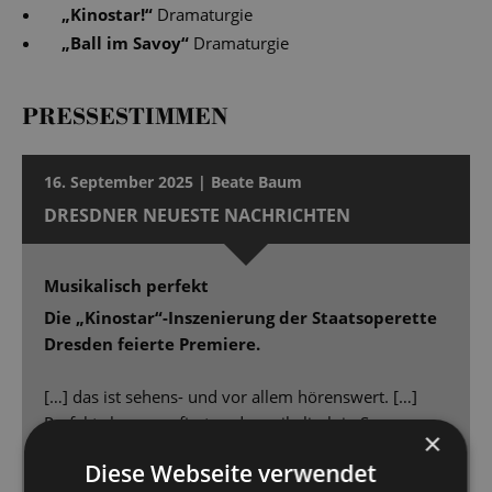
„
Kinostar!
“
Dramaturgie
„
Ball im Savoy
“
Dramaturgie
PRESSESTIMMEN
16. September 2025 | Beate Baum
DRESDNER NEUESTE NACHRICHTEN
Musikalisch perfekt
Die „Kinostar“-Inszenierung der Staatsoperette
Dresden feierte Premiere.
[…] das ist sehens- und vor allem hörenswert. […]
Perfekt choreografiert und musikalisch in Szene
×
gesetzt, kann man sich mit „Kinostar“ [...] 90 Minuten
Diese Webseite verwendet
lang unterhalten lassen. […] Dimitra Kalaitzi macht