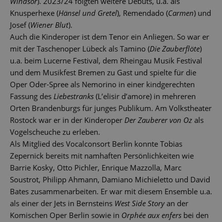
Windsor
). 2023/24 folgten weitere Debüts, u.a. als
Knusperhexe (
Hänsel und Gretel
), Remendado (
Carmen
) und
Josef (
Wiener Blut
).
Auch die Kinderoper ist dem Tenor ein Anliegen. So war er
mit der Taschenoper Lübeck als Tamino (
Die Zauberflöte
)
u.a. beim Lucerne Festival, dem Rheingau Musik Festival
und dem Musikfest Bremen zu Gast und spielte für die
Oper Oder-Spree als Nemorino in einer kindgerechten
Fassung des
Liebestranks
(L’elisir d’amore) in mehreren
Orten Brandenburgs für junges Publikum. Am Volkstheater
Rostock war er in der Kinderoper
Der Zauberer von Oz
als
Vogelscheuche zu erleben.
Als Mitglied des Vocalconsort Berlin konnte Tobias
Zepernick bereits mit namhaften Persönlichkeiten wie
Barrie Kosky, Otto Pichler, Enrique Mazzolla, Marc
Soustrot, Philipp Ahmann, Damiano Michieletto und David
Bates zusammenarbeiten. Er war mit diesem Ensemble u.a.
als einer der Jets in Bernsteins
West Side Story
an der
Komischen Oper Berlin sowie in
Orphée aux enfers
bei den