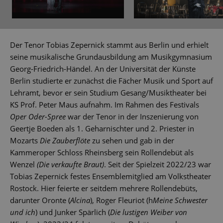
Der Tenor Tobias Zepernick stammt aus Berlin und erhielt
seine musikalische Grundausbildung am Musikgymnasium
Georg-Friedrich-Händel. An der Universität der Künste
Berlin studierte er zunächst die Fächer Musik und Sport auf
Lehramt, bevor er sein Studium Gesang/Musiktheater bei
KS Prof. Peter Maus aufnahm. Im Rahmen des Festivals
Oper Oder-Spree
war der Tenor in der Inszenierung von
Geertje Boeden als 1. Geharnischter und 2. Priester in
Mozarts
Die Zauberflöte
zu sehen und gab in der
Kammeroper Schloss Rheinsberg sein Rollendebüt als
Wenzel
(Die verkaufte Braut)
. Seit der Spielzeit 2022/23 war
Tobias Zepernick festes Ensemblemitglied am Volkstheater
Rostock. Hier feierte er seitdem mehrere Rollendebüts,
darunter Oronte (
Alcina
), Roger Fleuriot (h
Meine Schwester
und ich
) und Junker Spärlich (
Die lustigen Weiber von