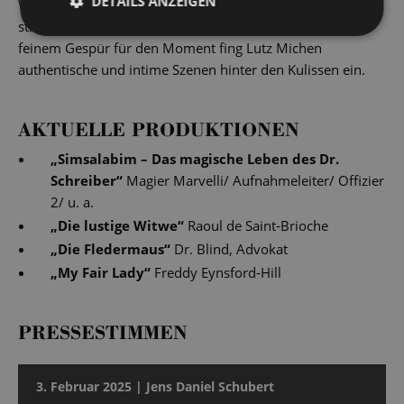
DETAILS ANZEIGEN
Während unserer Vorstellungen entstanden
stimmungsvolle Fotografien unserer Solist*innen. Mit
feinem Gespür für den Moment fing Lutz Michen
authentische und intime Szenen hinter den Kulissen ein.
AKTUELLE PRODUKTIONEN
„
Simsalabim – Das magische Leben des Dr.
Schreiber
“
Magier Marvelli/ Aufnahmeleiter/ Offizier
2/ u. a.
„
Die lustige Witwe
“
Raoul de Saint-Brioche
„
Die Fledermaus
“
Dr. Blind, Advokat
„
My Fair Lady
“
Freddy Eynsford-Hill
PRESSESTIMMEN
3. Februar 2025 | Jens Daniel Schubert