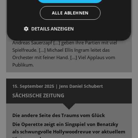
Kalaitzi gibt der Rolle in Präsenz, Spiel und Stimme
ein durch und durch eigenes und überzeugendes
ALLE ABLEHNEN
Gepräge. Kalaitzi ist in Ausstrahlung und Können
etwas Besonderes im Ensemble der Staatsoperette.
DETAILS ANZEIGEN
Gero Wendorff […], Christina Maria Fercher […] und
Andreas Sauerzapf […] geben ihre Partien mit viel
Spielfreude. […] Michael Ellis Ingram leitet das
Orchester mit feiner Hand. […] Viel Applaus vom
Publikum.
15. September 2025 | Jens Daniel Schubert
SÄCHSISCHE ZEITUNG
Die andere Seite des Traums vom Glück
Die Operette zeigt ein Singspiel von Benatzky
als schwungvolle Hollywoodrevue vor aktuellem