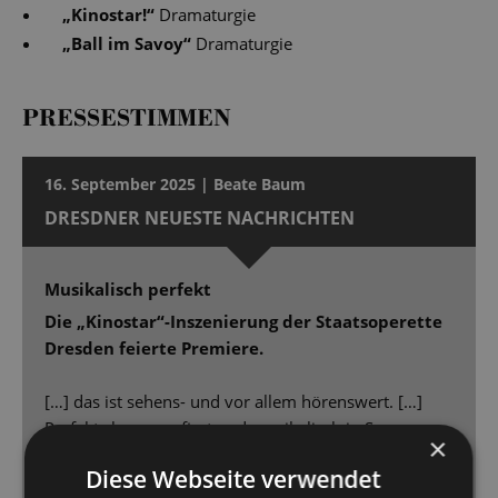
„
Kinostar!
“
Dramaturgie
„
Ball im Savoy
“
Dramaturgie
PRESSESTIMMEN
16. September 2025 | Beate Baum
DRESDNER NEUESTE NACHRICHTEN
Musikalisch perfekt
Die „Kinostar“-Inszenierung der Staatsoperette
Dresden feierte Premiere.
[…] das ist sehens- und vor allem hörenswert. […]
Perfekt choreografiert und musikalisch in Szene
×
gesetzt, kann man sich mit „Kinostar“ [...] 90 Minuten
Diese Webseite verwendet
lang unterhalten lassen. […] Dimitra Kalaitzi macht