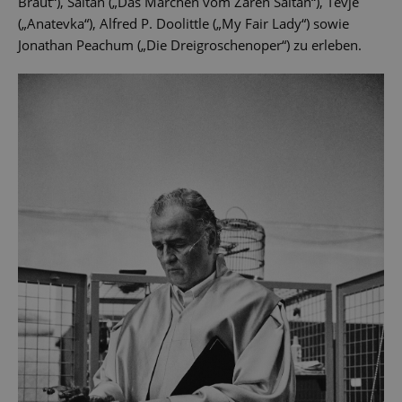
Braut“), Saltan („Das Märchen vom Zaren Saltan“), Tevje
(„Anatevka“), Alfred P. Doolittle („My Fair Lady“) sowie
Jonathan Peachum („Die Dreigroschenoper“) zu erleben.