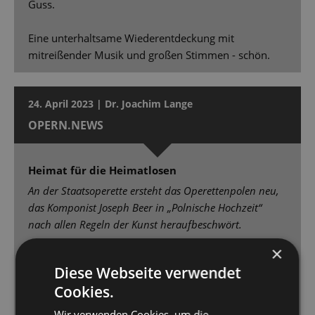
Guss.
Eine unterhaltsame Wiederentdeckung mit
mitreißender Musik und großen Stimmen - schön.
24. April 2023 | Dr. Joachim Lange
OPERN.NEWS
Heimat für die Heimatlosen
An der Staatsoperette ersteht das Operettenpolen neu,
das Komponist Joseph Beer in „Polnische Hochzeit“
nach allen Regeln der Kunst heraufbeschwört.
×
Johannes Pell und das Orchester der Staatsoperette
Diese Webseite verwendet
gehen mit Lust am Melodienschmelz und zum
Cookies.
aufrauschenden Revuepathos der großen
Ensemblenummern in die Vollen. [...] Der kraftvoll
Wir verwenden Cookies, um die