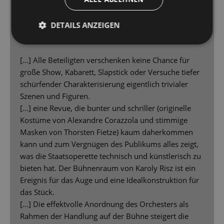
Die zeitkritische Revue „Zwei Krawatten“ von
1929 ist an der Staatsoperette Dresden als
DETAILS ANZEIGEN
große Show zu erleben
[…] Alle Beteiligten verschenken keine Chance für
große Show, Kabarett, Slapstick oder Versuche tiefer
schürfender Charakterisierung eigentlich trivialer
Szenen und Figuren.
[…] eine Revue, die bunter und schriller (originelle
Kostüme von Alexandre Corazzola und stimmige
Masken von Thorsten Fietze) kaum daherkommen
kann und zum Vergnügen des Publikums alles zeigt,
was die Staatsoperette technisch und künstlerisch zu
bieten hat. Der Bühnenraum von Karoly Risz ist ein
Ereignis für das Auge und eine Idealkonstruktion für
das Stück.
[…] Die effektvolle Anordnung des Orchesters als
Rahmen der Handlung auf der Bühne steigert die