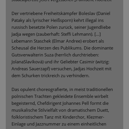
Der vertriebene Freiheitskämpfer Boleslav (Daniel
Pataky als lyrischer Heißsporn) kehrt illegal ins
russisch besetzte Polen zurück, seiner Jugendliebe
Jadja wegen (zauberhaft: Stefﬁ Lehmann). […]
Lebemann Staschek (Elmar Andree) erobert als
Scheusal die Herzen des Publikums. Die dominante
Gutsverwalterin Suza (herrlich durchtrieben:
JolanaSlavíková) und ihr Geliebter Casimir (witzig:
Andreas Sauerzapf) versuchen, Jadjas Hochzeit mit
dem Schurken trickreich zu verhindern.
Das opulent choreograﬁerte, in meist traditionellen
polnischen Trachten gekleidete Ensemble wirbelt
begeisternd, Chefdirigent Johannes Pell formt die
musikalische Stilvielfalt von dramatischem Duett,
folkloristischem Tanz mit Kinderchor, Klezmer-
Einlage und Jazznummer zu einem einheitlichen