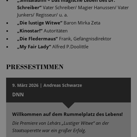
„
Simsalabim – Das magische Leben des Dr.
Schreiber
“
Vater Schreiber/ Magier Hanussen/ Vater
Junkers/ Regisseur/ u. a.
„
Die lustige Witwe
“
Baron Mirka Zeta
„
Kinostar!
“
Autoritäten
„
Die Fledermaus
“
Frank, Gefängnisdirektor
„
My Fair Lady
“
Alfred P.Doolittle
PRESSESTIMMEN
9. März 2026 | Andreas Schwarze
DNN
Willkommen auf dem Rummelplatz des Lebens!
Die Premiere von Lehárs „Lustiger Witwe“ an der
Staatsoperette war ein großer Erfolg.