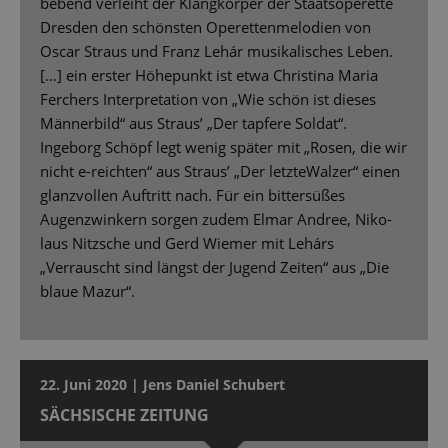
bebend verleiht der Klangkörper der Staatsoperette
Dresden den schönsten Operettenmelodien von
Oscar Straus und Franz Lehár musikalisches Leben.
[…] ein erster Höhepunkt ist etwa Christina Maria
Ferchers Interpretation von „Wie schön ist dieses
Männerbild“ aus Straus’ „Der tapfere Soldat“.
Ingeborg Schöpf legt wenig später mit „Rosen, die wir
nicht e-reichten“ aus Straus’ „Der letzteWalzer“ einen
glanzvollen Auftritt nach. Für ein bittersüßes
Augenzwinkern sorgen zudem Elmar Andree, Niko-
laus Nitzsche und Gerd Wiemer mit Lehárs
„Verrauscht sind längst der Jugend Zeiten“ aus „Die
blaue Mazur“.
22. Juni 2020 | Jens Daniel Schubert
SÄCHSISCHE ZEITUNG