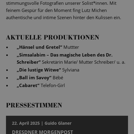
stimmungsvolle Fotografien unserer Solist*innen. Mit
feinem Gespür für den Moment fing Lutz Michen
authentische und intime Szenen hinter den Kulissen ein.
AKTUELLE PRODUKTIONEN
„
Hänsel und Gretel
“
Muttter
„
Simsalabim – Das magische Leben des Dr.
Schreiber
“
Sekretärin Marie/ Mutter Schreiber/ u. a.
„
Die lustige Witwe
“
Sylviana
„
Ball im Savoy
“
Bébé
„
Cabaret
“
Telefon-Girl
PRESSESTIMMEN
22. April 2025 | Guido Glaner
DRESDNER MORGENPOST