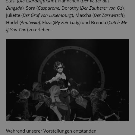
Stasi (
Die Csárdásfürstin
), Hannchen (
Der Vetter aus
Dingsd
a), Sora (
Gasparone
, Dorothy (
Der Zauberer von Oz
),
Juliette (
Der Graf von Luxemburg
), Mascha (
Der Zarewitsch
),
Hodel (
Anatevka
), Eliza (
My Fair Lady
) und Brenda (
Catch Me
If You Can
) zu erleben.
Während unserer Vorstellungen entstanden