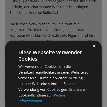
Liske […] Andreas Sauerzapf (Bob) hat das strahlende
Lächeln, den charmanten Witz und die kräftigen
Tenortöne für diese Rolle. […]
Die furiose, verwirrende Revue nimmt mit,
begeistert, fasziniert. Und doch gelingt es dem
Regisseur (Matthias Reichwald), die Figuren und ihre
Geschichten so zu erzählen, dass man ihnen nicht
×
fremd bleibt. Gutes Theater eben. Applaus, Applaus!
Diese Webseite verwendet
Cookies.
7. Juni 2023 | Friederike Partzsch
Wir verwenden Cookies, um die
DRESDNER NEUESTE NACHRICHTEN
Benutzerfreundlichkeit unserer Website zu
verbessern. Durch die weitere Nutzung
unserer Webseite stimmen Sie der
Wer beißt hier eigentlich wen?
Verwendung von Cookies gemäß unserer
Das Musical „Grimm! – Die wirklich wahre Geschichte
Cookie-Richtlinie zu.
Weitere
von Rotkäppchen & ihrem Wolf“ […] lässt kaum
Informationen
Wünsche offen.