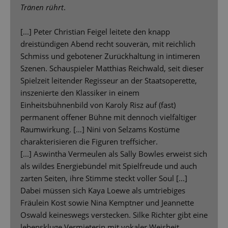
Tränen rührt
.
[...] Peter Christian Feigel leitete den knapp
dreistündigen Abend recht souverän, mit reichlich
Schmiss und gebotener Zurückhaltung in intimeren
Szenen. Schauspieler Matthias Reichwald, seit dieser
Spielzeit leitender Regisseur an der Staatsoperette,
inszenierte den Klassiker in einem
Einheitsbühnenbild von Karoly Risz auf (fast)
permanent offener Bühne mit dennoch vielfältiger
Raumwirkung. […] Nini von Selzams Kostüme
charakterisieren die Figuren treffsicher.
[...] Aswintha Vermeulen als Sally Bowles erweist sich
als wildes Energiebündel mit Spielfreude und auch
zarten Seiten, ihre Stimme steckt voller Soul [...]
Dabei müssen sich Kaya Loewe als umtriebiges
Fräulein Kost sowie Nina Kemptner und Jeannette
Oswald keineswegs verstecken. Silke Richter gibt eine
lebenskluge Vermieterin mit vokaler Weisheit,