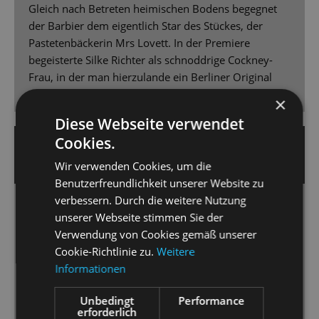
Gleich nach Betreten heimischen Bodens begegnet
der Barbier dem eigentlich Star des Stückes, der
Pastetenbäckerin Mrs Lovett. In der Premiere
begeisterte Silke Richter als schnoddrige Cockney-
Frau, in der man hierzulande ein Berliner Original
sehen mag.
×
Diese Webseite verwendet
Cookies.
30.1.2023 | Volker Tzschucke
DIE DEUTSCHE BÜHNE
Wir verwenden Cookies, um die
Benutzerfreundlichkeit unserer Website zu
verbessern. Durch die weitere Nutzung
Mords-Vergnügen aus der Zeit gefallen
unserer Webseite stimmen Sie der
[…] Die 2013 fürs Revival auf eine 12-Musiker-
Verwendung von Cookies gemäß unserer
Besetzung zusammengestauchte Partitur wird […]
Cookie-Richtlinie zu.
Weitere
von Koen Shoots für ein 40-Mann-Orchester
Informationen
erweitert. […] Das Orchester der Staatsoperette unter
sensibler Leitung von Peter Christian Feigel gibt
Unbedingt
Performance
erforderlich
Doppelwumms, wann immer es angemessen ist,