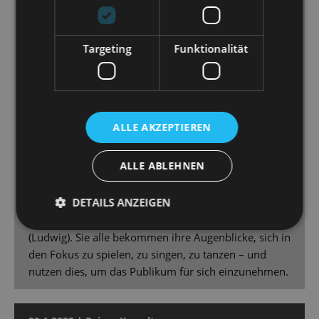
kann sich aber auch zurücknehmen. […]
Mit Gero Wendorff hat das Ensemble einen Tenor in
Targeting
Funktionalität
seinen Reihen, der die gesanglichen Hürden der
Titelfigur mühelos nimmt. Sein Traum vom Himmel
„A Corner of the Sky“ – klassischer Musical-I-Want-
Song […] – vermittelt er überzeugend. […] Mit
unheimlicher Präzision, mal hämmernd, mal
ALLE AKZEPTIEREN
streichelnd, setzt Gast Kerry Jean jeden Tanzschritt
auf den Bühnenboden, ohne an stimmlicher Kraft zu
ALLE ABLEHNEN
verlieren. […] Auch die Nebenrollen sind formidabel
ausgefüllt mit Marcus Günzel (Karl der Große) und
DETAILS ANZEIGEN
Silke Richter (Fastrada), Bettina Weichert (Bertha),
Sybille Lambrich (Katharina) und Sascha Luder
(Ludwig). Sie alle bekommen ihre Augenblicke, sich in
den Fokus zu spielen, zu singen, zu tanzen – und
nutzen dies, um das Publikum für sich einzunehmen.