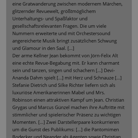
eine Gratwanderung zwischen modernem Märchen,
glitzernder Revuewelt, größtmöglichem
Unterhaltungs- und Spaßfaktor und
gesellschaftsrelevanten Fragen. Die um viele
Nummern erweiterte und mit Orchestersound
angereicherte Musik bringt zusätzlichen Schwung
und Glamour in den Saal. […]
Der arme Kellner Jean bekommt von Jörn-Felix Alt
eine echte Revue-Begabung mit. Er kann charmant
sein und tanzen, singen und schachern […] Devi-
Ananda Dahm spielt […] mit Herz und Schnauze […]
Stefanie Dietrich und Silke Richter liefern sich als
luxuriöse Amerikanerinnen Mabel und Mrs.
Robinson einen attraktiven Kampf um Jean. Christian
Grygas und Marcus Günzel machen ihre Auftritte mit
stimmlicher und spielerischer Präsenz zu wichtigen
Momenten. […] Zwei Darstellerpaare konkurrieren
um die Gunst des Publikums: […] die Pantomimen
Bodecker und Neander als Agenten sowie Christian