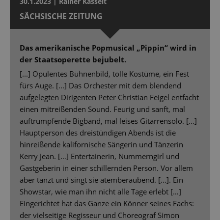
30.1.2023 | Rainer Kasselt
SÄCHSISCHE ZEITUNG
Das amerikanische Popmusical „Pippin“ wird in
der Staatsoperette bejubelt.
[...] Opulentes Bühnenbild, tolle Kostüme, ein Fest
fürs Auge. [...] Das Orchester mit dem blendend
aufgelegten Dirigenten Peter Christian Feigel entfacht
einen mitreißenden Sound. Feurig und sanft, mal
auftrumpfende Bigband, mal leises Gitarrensolo. […]
Hauptperson des dreistündigen Abends ist die
hinreißende kalifornische Sängerin und Tänzerin
Kerry Jean. […] Entertainerin, Nummerngirl und
Gastgeberin in einer schillernden Person. Vor allem
aber tanzt und singt sie atemberaubend. […]. Ein
Showstar, wie man ihn nicht alle Tage erlebt […]
Eingerichtet hat das Ganze ein Könner seines Fachs:
der vielseitige Regisseur und Choreograf Simon