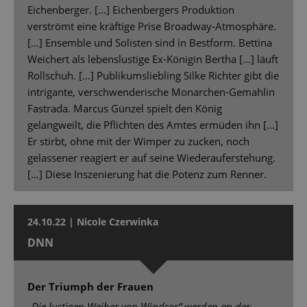
Eichenberger. […] Eichenbergers Produktion
verströmt eine kräftige Prise Broadway-Atmosphäre.
[...] Ensemble und Solisten sind in Bestform. Bettina
Weichert als lebenslustige Ex-Königin Bertha […] läuft
Rollschuh. […] Publikumsliebling Silke Richter gibt die
intrigante, verschwenderische Monarchen-Gemahlin
Fastrada. Marcus Günzel spielt den König
gelangweilt, die Pflichten des Amtes ermüden ihn [...]
Er stirbt, ohne mit der Wimper zu zucken, noch
gelassener reagiert er auf seine Wiederauferstehung.
[…] Diese Inszenierung hat die Potenz zum Renner.
24.10.22 | Nicole Czerwinka
DNN
Der Triumph der Frauen
„Die lustigen Weiber von Windsor“ werden an der