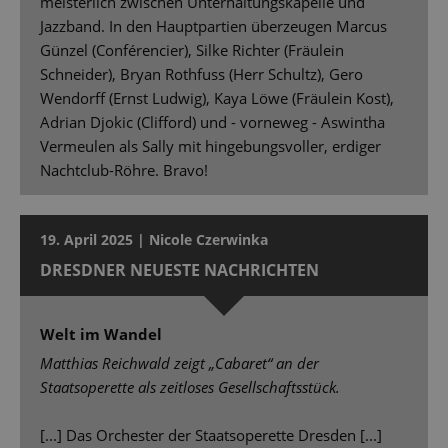
meisterlich zwischen Unterhaltungskapelle und
Jazzband. In den Hauptpartien überzeugen Marcus
Günzel (Conférencier), Silke Richter (Fräulein
Schneider), Bryan Rothfuss (Herr Schultz), Gero
Wendorff (Ernst Ludwig), Kaya Löwe (Fräulein Kost),
Adrian Djokic (Clifford) und - vorneweg - Aswintha
Vermeulen als Sally mit hingebungsvoller, erdiger
Nachtclub-Röhre. Bravo!
19. April 2025 | Nicole Czerwinka
DRESDNER NEUESTE NACHRICHTEN
Welt im Wandel
Matthias Reichwald zeigt „Cabaret“ an der
Staatsoperette als zeitloses Gesellschaftsstück.
[...] Das Orchester der Staatsoperette Dresden [...]