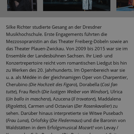
Silke Richter studierte Gesang an der Dresdner
Musikhochschule. Erste Engagements führten die
Mezzosopranistin an das Theater Freiberg-Döbeln sowie an
das Theater Plauen-Zwickau. Von 2009 bis 2015 war sie im
Ensemble der Landesbühnen Sachsen. Ihr Lied- und
Konzertrepertoire reicht vom romantischen Liedgut bis hin
zu Werken des 20. Jahrhunderts. Im Opernbereich war sie
u. a. als Médée in der gleichnamigen Oper von Charpentier,
Cherubino
(Die Hochzeit des Figaro
), Dorabella (
Così fan
tutte
), Frau Reich (
Die lustigen Weiber von Windsor
), Ulrica
(
Un ballo in maschera
), Azucena (
Il trovatore
), Maddalena
(
Rigoletto
), Carmen und Octavian (
Der Rosenkavalier
) zu
sehen. Darüber hinaus interpretierte sie Witwe Pusebach
(
Frau Luna
), Orlofsky (
Die Fledermaus
) und die Baronin von
Waldstätten in dem Erfolgsmusical
Mozart!
von Levay /