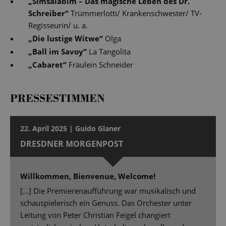
„
Simsalabim – Das magische Leben des Dr.
Schreiber
“
Trümmerlotti/ Krankenschwester/ TV-
Regisseurin/ u. a.
„
Die lustige Witwe
“
Olga
„
Ball im Savoy
“
La Tangolita
„
Cabaret
“
Fräulein Schneider
PRESSESTIMMEN
22. April 2025 | Guido Glaner
DRESDNER MORGENPOST
Willkommen, Bienvenue, Welcome!
[...] Die Premierenaufführung war musikalisch und
schauspielerisch ein Genuss. Das Orchester unter
Leitung von Peter Christian Feigel changiert