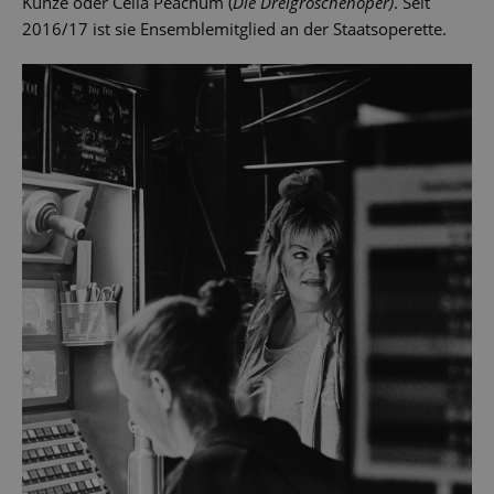
Kunze oder Celia Peachum (
Die Dreigroschenoper)
. Seit
2016/17 ist sie Ensemblemitglied an der Staatsoperette.