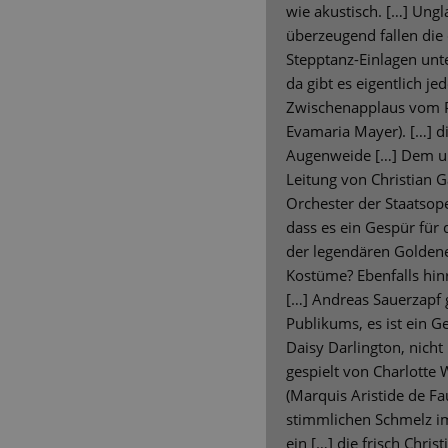
wie akustisch. […] Ungl
überzeugend fallen die
Stepptanz-Einlagen unt
da gibt es eigentlich je
Zwischenapplaus vom P
Evamaria Mayer). […] d
Augenweide […] Dem un
Leitung von Christian 
Orchester der Staatsope
dass es ein Gespür für
der legendären Golden
Kostüme? Ebenfalls hin
[…] Andreas Sauerzapf 
Publikums, es ist ein 
Daisy Darlington, nich
gespielt von Charlotte 
(Marquis Aristide de Fa
stimmlichen Schmelz 
ein […] die frisch Chri