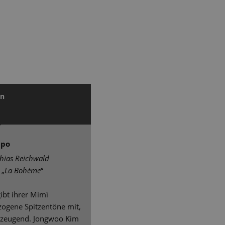
nn
mpo
thias Reichwald
s
„
La Bohème
“
ibt ihrer Mimì
zogene Spitzentöne mit,
erzeugend. Jongwoo Kim