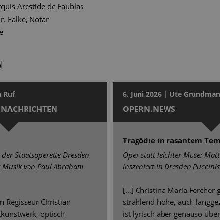
quis Arestide de Faublas
r. Falke, Notar
e
N
n Ruf
6. Juni 2026 | Ute Grundma
 NACHRICHTEN
OPERN.NEWS
Tragödie in rasantem Te
n der Staatsoperette Dresden
Oper statt leichter Muse: Mat
it Musik von Paul Abraham
inszeniert in Dresden Puccini
[…] Christina Maria Fercher
g
n Regisseur Christian
strahlend hohe, auch langge
tkunstwerk, optisch
ist lyrisch aber genauso üb