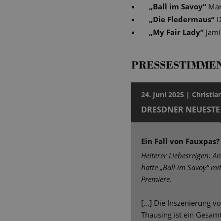
„
Ball im Savoy
“
Mar
„
Die Fledermaus
“
D
„
My Fair Lady
“
Jami
PRESSESTIMME
24. Juni 2025 | Christia
DRESDNER NEUESTE
Ein Fall von Fauxpas?
Heiterer Liebesreigen: A
hatte „Ball im Savoy“ m
Premiere
.
[…] Die Inszenierung vo
Thausing ist ein Gesam