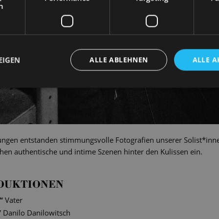
h
EIGEN
ALLE ABLEHNEN
ALLE A
ngen entstanden stimmungsvolle Fotografien unserer Solist*inne
en authentische und intime Szenen hinter den Kulissen ein.
DUKTIONEN
“
Vater
“
Danilo Danilowitsch