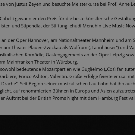
asse von Justus Zeyen und besuchte Meisterkurse bei Prof. Anne 
obelli gewann er den Preis für die beste künstlerische Gestaltun
isten und Stipendiat der Stiftung Jehudi Menuhin Live Music No
n an der Oper Hannover, am Nationaltheater Mannheim und am S
r am Theater Plauen-Zwickau als Wolfram („Tannhäuser“) und Valen
ikalischen Komödie, Gastengagements an der Oper Leipzig sowie 
am Mainfranken Theater in Würzburg.
 sowohl bedeutende Mozartpartien wie Guglielmo („Così fan tutte“
arbiere, Enrico Ashton, Valentin. Große Erfolge feierte er u.a. mit
rache“. Seit Beginn seiner musikalischen Laufbahn hat ihn auch d
glicht, auf renommierten Bühnen in Europa und Asien aufzutret
er Auftritt bei der British Proms Night mit dem Hamburg Festival