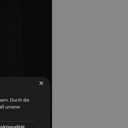
×
sern. Durch die
äß unserer
nktionalität