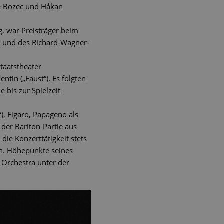
Le Bozec und Håkan
g, war Preisträger beim
w und des Richard-Wagner-
taatstheater
tin („Faust“). Es folgten
bis zur Spielzeit
), Figaro, Papageno als
 der Bariton-Partie aus
ie Konzerttätigkeit stets
en. Höhepunkte seines
 Orchestra unter der