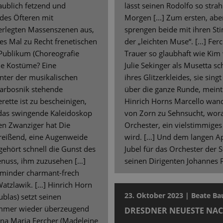
aublich fetzend und
lässt seinen Rodolfo so strah
 des Öfteren mit
Morgen [...] Zum ersten, aber
erlegten Massenszenen aus,
sprengen beide mit ihren St
des Mal zu Recht frenetischen
der „leichten Muse“. […] Ferc
ublikum (Choreografie
Trauer so glaubhaft wie Kim 
ie Kostüme? Eine
Julie Sekinger als Musetta sc
ter der musikalischen
ihres Glitzerkleides, sie sin
Garbosnik stehende
über die ganze Runde, meint
rette ist zu bescheinigen,
Hinrich Horns Marcello wand
 das swingende Kaleidoskop
von Zorn zu Sehnsucht, wor
en Zwanziger hat Die
Orchester, ein vielstimmiges
reißend, eine Augenweide
wird. […] Und dem langen App
gehört schnell die Gunst des
Jubel für das Orchester der 
Genuss, ihm zuzusehen […]
seinen Dirigenten Johannes P
t minder charmant-frech
Watzlawik. […] Hinrich Horn
23. Oktober 2023 | Beate B
ublas) setzt seinen
immer wieder überzeugend
DRESDNER NEUESTE NA
stina Maria Fercher (Madeleine