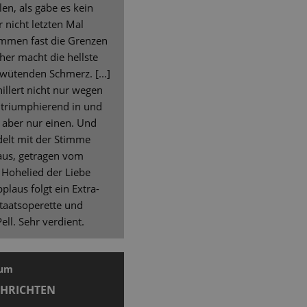
len, als gäbe es kein
 nicht letzten Mal
immen fast die Grenzen
her macht die hellste
wütenden Schmerz. [...]
hillert nicht nur wegen
gt triumphierend in und
 aber nur einen. Und
elt mit der Stimme
aus, getragen vom
 Hohelied der Liebe
laus folgt ein Extra-
Staatsoperette und
ell. Sehr verdient.
aum
CHRICHTEN