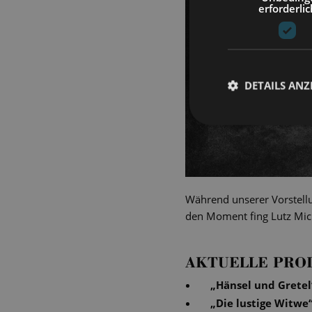
erforderlic
DETAILS ANZ
Während unserer Vorstellu
den Moment fing Lutz Mich
AKTUELLE PRO
„
Hänsel und Gretel
„
Die lustige Witwe