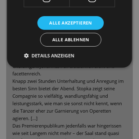
samtig schleichende Grinsekatze und die zackigen
Soldatenkarten der bösen Herzkönigin. […] Höchst
originell sind Masken und Kostüme.
ALLE AKZEPTIEREN
[…] Auch Helbigs Musik reißt sofort mit, ist treibend
und eingängig […] hat Pfiff, aber ebenso große
ALLE ABLEHNEN
emotionale Momente – ist Hollywood-verdächtig
überzeugend. Und diese anspruchsvollen Weisen
DETAILS ANZEIGEN
interpretiert das Orchester unter der Leitung von
Chefdirigent Johannes Pell erstaunlich dicht und
facettenreich.
Knapp zwei Stunden Unterhaltung und Anregung im
besten Sinn bietet der Abend. Stopka zeigt seine
Compagnie so vielfältig, wandlungsfähig und
leistungsstark, wie man sie sonst nicht kennt, wenn
die Tänzer eher zur Garnierung von Operetten
agieren. […]
Das Premierenpublikum jedenfalls war hingerissen
wie seit Langem nicht mehr – der Saal stand quasi