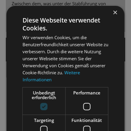
Zwischen dem, was unter der Stabführung von
×
Johannes Pell aus dem Graben kommt und dem, was
dazu oben auf der Bühne abläuft, gibt es keine
Diese Webseite verwendet
Millisekunde an Verschiebung.
Cookies.
Wir verwenden Cookies, um die
Benutzerfreundlichkeit unserer Website zu
4.12.2023 | Bernd Klempnow
verbessern. Durch die weitere Nutzung
SÄCHSISCHE ZEITUNG
unserer Webseite stimmen Sie der
Verwendung von Cookies gemäß unserer
Cookie-Richtlinie zu.
Weitere
So zauberhaft macht Alice die böse Herzkönigin
Informationen
fertig
[…] ab den ersten Minutenbannt die Produktion –
Unbedingt
Performance
egal, ob Groß oder Klein, ob Laie oder Experte. […]
erforderlich
Mit überbordenden Ideen charakterisieren er
(Stopka) und sein Kreativteam die magischen Wesen
wie das drollig zaghaft bis überraschend mutig
Targeting
Funktionalität
wuselnde Weiße Kaninchen, die orientalisch anmutig
formierte Blaue Raupe, die virtuos springende und