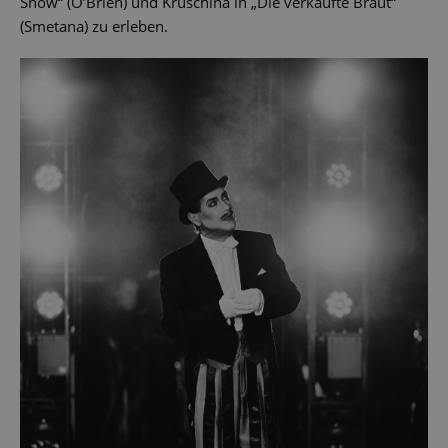
Show“ (O’Brien) und Kruschina in „Die verkaufte Braut“
(Smetana) zu erleben.