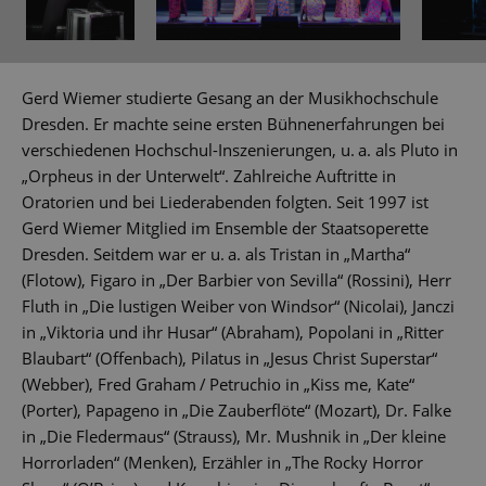
Gerd Wiemer studierte Gesang an der Musikhochschule
Dresden. Er machte seine ersten Bühnenerfahrungen bei
verschiedenen Hochschul-Inszenierungen, u. a. als Pluto in
„Orpheus in der Unterwelt“. Zahlreiche Auftritte in
Oratorien und bei Liederabenden folgten. Seit 1997 ist
Gerd Wiemer Mitglied im Ensemble der Staatsoperette
Dresden. Seitdem war er u. a. als Tristan in „Martha“
(Flotow), Figaro in „Der Barbier von Sevilla“ (Rossini), Herr
Fluth in „Die lustigen Weiber von Windsor“ (Nicolai), Janczi
in „Viktoria und ihr Husar“ (Abraham), Popolani in „Ritter
Blaubart“ (Offenbach), Pilatus in „Jesus Christ Superstar“
(Webber), Fred Graham / Petruchio in „Kiss me, Kate“
(Porter), Papageno in „Die Zauberflöte“ (Mozart), Dr. Falke
in „Die Fledermaus“ (Strauss), Mr. Mushnik in „Der kleine
Horrorladen“ (Menken), Erzähler in „The Rocky Horror