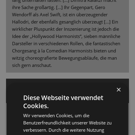
lang unterhalten lassen. […] Dimitra Kalaitzi macht
ihre Sache großartig. […] Ihr Gegenpart, Gero
Wendorff als Axel Swift, ist ein überzeugender
Hallodri, der ebenfalls gesanglich überzeugt […] Ein
wirklicher Pluspunkt der Inszenierung ist jedoch die
Idee der „Hollywood Harmonists“, sieben männliche
Darsteller in verschiedenen Rollen, die fantastischen
Chorgesang à la Comedian Harmonists bieten und
witzig choreografierte Bewegungsabläufe, die man
sich gern anschaut.
16. September 2025 | Guido Glaner
×
DRESDNER MORGENPOST
Diese Webseite verwendet
Cookies.
Einsame Diva
Wir verwenden Cookies, um die
Benutzerfreundlichkeit unserer Website zu
Glanz, Glamour und eine Prise Humor – mit
verbessern. Durch die weitere Nutzung
„Kinostar!“ startet die Staatsoperette Dresden ihre