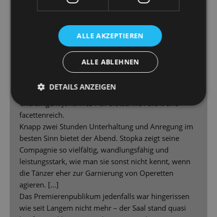
samtig schleichende Grinsekatze und die zackigen
Soldatenkarten der bösen Herzkönigin. […] Höchst
originell sind Masken und Kostüme.
ALLE AKZEPTIEREN
[…] Auch Helbigs Musik reißt sofort mit, ist treibend
und eingängig […] hat Pfiff, aber ebenso große
ALLE ABLEHNEN
emotionale Momente – ist Hollywood-verdächtig
überzeugend. Und diese anspruchsvollen Weisen
DETAILS ANZEIGEN
interpretiert das Orchester unter der Leitung von
Chefdirigent Johannes Pell erstaunlich dicht und
facettenreich.
Knapp zwei Stunden Unterhaltung und Anregung im
besten Sinn bietet der Abend. Stopka zeigt seine
Compagnie so vielfältig, wandlungsfähig und
leistungsstark, wie man sie sonst nicht kennt, wenn
die Tänzer eher zur Garnierung von Operetten
agieren. […]
Das Premierenpublikum jedenfalls war hingerissen
wie seit Langem nicht mehr – der Saal stand quasi