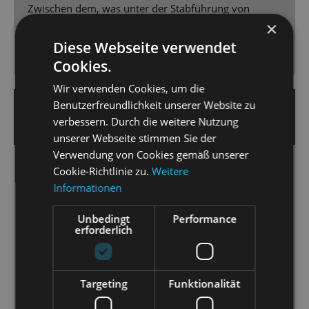
Zwischen dem, was unter der Stabführung von
×
Johannes Pell aus dem Graben kommt und dem, was
dazu oben auf der Bühne abläuft, gibt es keine
Diese Webseite verwendet
Millisekunde an Verschiebung.
Cookies.
Wir verwenden Cookies, um die
Benutzerfreundlichkeit unserer Website zu
4.12.2023 | Bernd Klempnow
verbessern. Durch die weitere Nutzung
SÄCHSISCHE ZEITUNG
unserer Webseite stimmen Sie der
Verwendung von Cookies gemäß unserer
Cookie-Richtlinie zu.
Weitere
So zauberhaft macht Alice die böse Herzkönigin
Informationen
fertig
[…] ab den ersten Minutenbannt die Produktion –
Unbedingt
Performance
egal, ob Groß oder Klein, ob Laie oder Experte. […]
erforderlich
Mit überbordenden Ideen charakterisieren er
(Stopka) und sein Kreativteam die magischen Wesen
wie das drollig zaghaft bis überraschend mutig
Targeting
Funktionalität
wuselnde Weiße Kaninchen, die orientalisch anmutig
formierte Blaue Raupe, die virtuos springende und