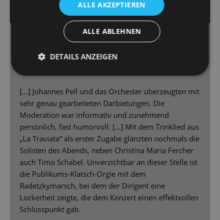
ALLE AKZEPTIEREN
SÄCHSISCHE ZEITUNG
ALLE ABLEHNEN
Märchenhafte Illusionen
Mit einem anspruchsvollen Konzert startet die
DETAILS ANZEIGEN
Staatsoperette ins neue Jahr.
[…] Johannes Pell und das Orchester überzeugten mit
sehr genau gearbeiteten Darbietungen. Die
Moderation war informativ und zunehmend
persönlich, fast humorvoll. […] Mit dem Trinklied aus
„La Traviata“ als erster Zugabe glänzten nochmals die
Solisten des Abends, neben Christina Maria Fercher
auch Timo Schabel. Unverzichtbar an dieser Stelle ist
die Publikums-Klatsch-Orgie mit dem
Radetzkymarsch, bei dem der Dirigent eine
Lockerheit zeigte, die dem Konzert einen effektvollen
Schlusspunkt gab.