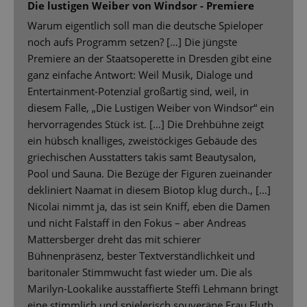
Die lustigen Weiber von Windsor - Premiere
Warum eigentlich soll man die deutsche Spieloper
noch aufs Programm setzen? […] Die jüngste
Premiere an der Staatsoperette in Dresden gibt eine
ganz einfache Antwort: Weil Musik, Dialoge und
Entertainment-Potenzial großartig sind, weil, in
diesem Falle, „Die Lustigen Weiber von Windsor“ ein
hervorragendes Stück ist. […] Die Drehbühne zeigt
ein hübsch knalliges, zweistöckiges Gebäude des
griechischen Ausstatters takis samt Beautysalon,
Pool und Sauna. Die Bezüge der Figuren zueinander
dekliniert Naamat in diesem Biotop klug durch., […]
Nicolai nimmt ja, das ist sein Kniff, eben die Damen
und nicht Falstaff in den Fokus – aber Andreas
Mattersberger dreht das mit schierer
Bühnenpräsenz, bester Textverständlichkeit und
baritonaler Stimmwucht fast wieder um. Die als
Marilyn-Lookalike ausstaffierte Steffi Lehmann bringt
eine stimmlich und spielerisch souveräne Frau Fluth