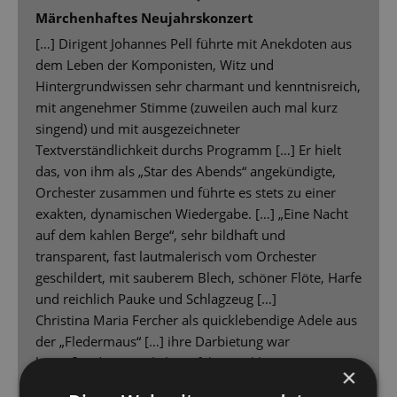
Märchenhaftes Neujahrskonzert
[…] Dirigent Johannes Pell führte mit Anekdoten aus
dem Leben der Komponisten, Witz und
Hintergrundwissen sehr charmant und kenntnisreich,
mit angenehmer Stimme (zuweilen auch mal kurz
singend) und mit ausgezeichneter
Textverständlichkeit durchs Programm […] Er hielt
das, von ihm als „Star des Abends“ angekündigte,
Orchester zusammen und führte es stets zu einer
exakten, dynamischen Wiedergabe. […] „Eine Nacht
auf dem kahlen Berge“, sehr bildhaft und
transparent, fast lautmalerisch vom Orchester
geschildert, mit sauberem Blech, schöner Flöte, Harfe
und reichlich Pauke und Schlagzeug […]
Christina Maria Fercher als quicklebendige Adele aus
der „Fledermaus“ […] ihre Darbietung war
hinreißend, gesanglich perfekt, mit kleinen,
×
passenden Gesten die Rolle unterstreichend und