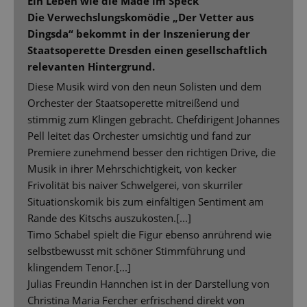
Ein Leben wie die Made im Speck
Die Verwechslungskomödie „Der Vetter aus
Dingsda“ bekommt in der Inszenierung der
Staatsoperette Dresden einen gesellschaftlich
relevanten Hintergrund.
Diese Musik wird von den neun Solisten und dem
Orchester der Staatsoperette mitreißend und
stimmig zum Klingen gebracht. Chefdirigent Johannes
Pell leitet das Orchester umsichtig und fand zur
Premiere zunehmend besser den richtigen Drive, die
Musik in ihrer Mehrschichtigkeit, von kecker
Frivolität bis naiver Schwelgerei, von skurriler
Situationskomik bis zum einfältigen Sentiment am
Rande des Kitschs auszukosten.[...]
Timo Schabel spielt die Figur ebenso anrührend wie
selbstbewusst mit schöner Stimmführung und
klingendem Tenor.[...]
Julias Freundin Hannchen ist in der Darstellung von
Christina Maria Fercher erfrischend direkt von