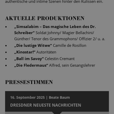
authentische und intime Szenen hinter den Kulissen ein.
AKTUELLE PRODUKTIONEN
„
Simsalabim – Das magische Leben des Dr.
Schreiber
“
Soldat Johnny/ Magier Bellachini/
Günther/ Tenor des Grammophons/ Offizier 2/ u. a.
„
Die lustige Witwe
“
Camille de Rosillon
„
Kinostar!
“
Autoritäten
„
Ball im Savoy
“
Celestin Cremant
„
Die Fledermaus
“
Alfred, sein Gesangslehrer
PRESSESTIMMEN
16. September 2025 | Beate Baum
DRESDNER NEUESTE NACHRICHTEN