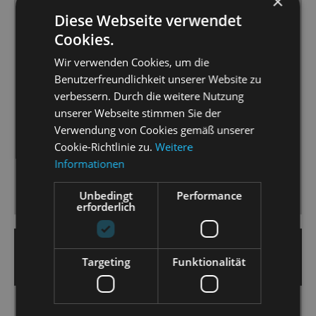
×
Operettenorchester arrangierten Einlagen wie die
Diese Webseite verwendet
von Billie Eilishs „Bad Guy“ passen wie ein
Cookies.
maßgeschneiderter Pop-Musicalimport [...]
Wir verwenden Cookies, um die
Musikalisch stimmen Drive und Tempo, das Christian
Benutzerfreundlichkeit unserer Website zu
Garbosnik am Pult des Orchesters vorgibt und von
verbessern. Durch die weitere Nutzung
den Protagonisten [...] mit allen Registern umgesetzt
unserer Webseite stimmen Sie der
wird. [...]
Verwendung von Cookies gemäß unserer
Der Staatsoperette ist hier eine „Fledermaus“
Cookie-Richtlinie zu.
Weitere
gelungen, die den Sowieso-schon Operettenliebhaber
Informationen
ebenso begeistern kann, wie den Neuling, der es mal
Unbedingt
Performance
probieren will.
erforderlich
12. Juni 2023 | Heiko Nemitz
Targeting
Funktionalität
MORGENPOST
Klassisch - modern - gewagt